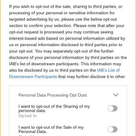
If you wish to opt-out of the sale, sharing to third parties, or
högre i områden där inbrotten ökar. Generellt kan
processing of your personal or sensitive information for
tilläggas att
antalet bostadsinbrott i villor minskat
targeted advertising by us, please use the below opt-out
något sen 2015, även om de generellt är högre idag
section to confirm your selection. Please note that after your
opt-out request is processed you may continue seeing
än för tio år sedan.
interest-based ads based on personal information utilized by
us or personal information disclosed to third parties prior to
Klasserna avgörs av ett praktiskt prov på ett
your opt-out. You may separately opt-out of the further
disclosure of your personal information by third parties on the
ackrediterat institut där man bland annat testar
IAB’s list of downstream participants. This information may
hur lång tid det tar att bryta sig igenom en dörr
also be disclosed by us to third parties on the
IAB’s List of
med olika typer av verktyg, hur lång tid det tar
Downstream Participants
that may further disclose it to other
third parties.
för en eld att bryta sig igenom och hur
ljudisolerande dörren är.
Personal Data Processing Opt Outs
I want to opt-out of the Sharing of my
Inbrottsskydd
personal data.
Opted In
För att en säkerhetsdörr ska få
I want to opt-out of the Sale of my
Personal Data.
inbrottsskyddsklassning ska den testas enligt