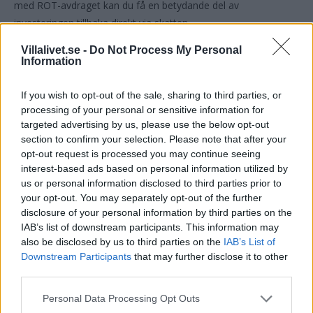
med ROT-avdraget kan du få en betydande del av
investeringen tillbaka direkt via skatten.
Villalivet.se -
Do Not Process My Personal
Nöjen och fritid – håll koll utan
Information
att ge upp livskvaliteten
If you wish to opt-out of the sale, sharing to third parties, or
processing of your personal or sensitive information for
targeted advertising by us, please use the below opt-out
Att vara ekonomiskt medveten betyder inte att du behöver
section to confirm your selection. Please note that after your
sluta unna dig saker. Det handlar snarare om att vara smart
opt-out request is processed you may continue seeing
med hur du spenderar dina fritidspengar.
interest-based ads based on personal information utilized by
Prenumerationstjänster är ett vanligt läckage – de flesta
us or personal information disclosed to third parties prior to
hushåll betalar för streamingtjänster, tidningar och appar de
your opt-out. You may separately opt-out of the further
disclosure of your personal information by third parties on the
knappt använder. Gå igenom dina löpande kostnader och säg
IAB’s list of downstream participants. This information may
upp det du inte aktivt använder.
also be disclosed by us to third parties on the
IAB’s List of
Downstream Participants
that may further disclose it to other
Även när det gäller underhållning på nätet är det värt att vara
third parties.
informerad och medveten om vad man ger sig in i.
Personal Data Processing Opt Outs
Onlinecasino har till exempel vuxit kraftigt i popularitet, och för