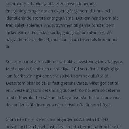
kommuner erbjuder gratis eller subventionerade
energirådgivningar där en expert går igenom ditt hus och
identifierar de största energitjuvarna. Det kan handla om allt
från dåligt isolerade vindsutrymmen till gamla fönster som
läcker värme. En sådan kartläggning kostar sällan mer än
några timmar av din tid, men kan spara tusentals kronor per
år.
Solceller har blivit en allt mer attraktiv investering för villaägare.
Med dagens teknik och de statliga stöd som finns tillgängliga
kan återbetalningstiden vara så kort som sex till åtta år.
Dessutom ökar solceller fastighetens värde, vilket gör det till
en investering som betalar sig dubbelt. Kombinera solcellerna
med ett hembatteri så kan du lagra överskottsel och använda
den under kvällstimmarna när elpriset ofta är som högst.
Glöm inte heller de enklare åtgärderna. Att byta till LED-
belysning i hela huset, installera smarta termostater och se till