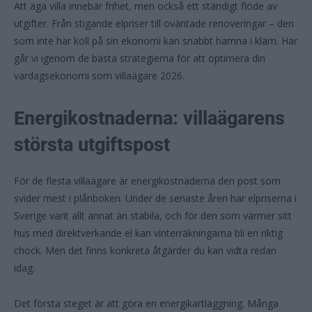
Att äga villa innebär frihet, men också ett ständigt flöde av
utgifter. Från stigande elpriser till oväntade renoveringar – den
som inte har koll på sin ekonomi kan snabbt hamna i kläm. Här
går vi igenom de bästa strategierna för att optimera din
vardagsekonomi som villaägare 2026.
Energikostnaderna: villaägarens
största utgiftspost
För de flesta villaägare är energikostnaderna den post som
svider mest i plånboken. Under de senaste åren har elpriserna i
Sverige varit allt annat än stabila, och för den som värmer sitt
hus med direktverkande el kan vinterräkningarna bli en riktig
chock. Men det finns konkreta åtgärder du kan vidta redan
idag.
Det första steget är att göra en energikartläggning. Många