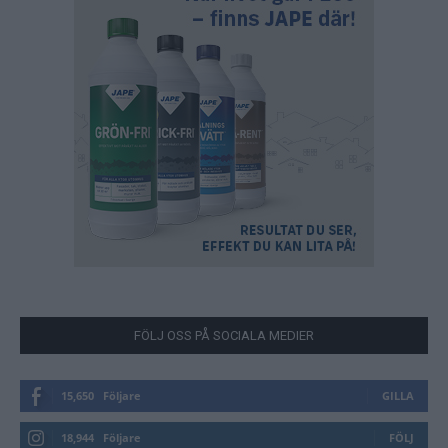
FÖLJ OSS PÅ SOCIALA MEDIER
15,650
Följare
GILLA
18,944
Följare
FÖLJ