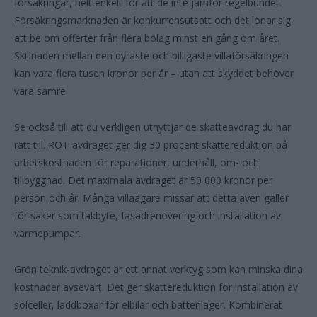
försäkringar, helt enkelt för att de inte jämför regelbundet.
Försäkringsmarknaden är konkurrensutsatt och det lönar sig
att be om offerter från flera bolag minst en gång om året.
Skillnaden mellan den dyraste och billigaste villaförsäkringen
kan vara flera tusen kronor per år – utan att skyddet behöver
vara sämre.
Se också till att du verkligen utnyttjar de skatteavdrag du har
rätt till. ROT-avdraget ger dig 30 procent skattereduktion på
arbetskostnaden för reparationer, underhåll, om- och
tillbyggnad. Det maximala avdraget är 50 000 kronor per
person och år. Många villaägare missar att detta även gäller
för saker som takbyte, fasadrenovering och installation av
värmepumpar.
Grön teknik-avdraget är ett annat verktyg som kan minska dina
kostnader avsevärt. Det ger skattereduktion för installation av
solceller, laddboxar för elbilar och batterilager. Kombinerat