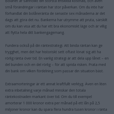
Bolånet är sannolikt din största enskilda kostnad, och även
små förändringar i räntan har stor påverkan. Om du inte har
förhandlat din bolåneränta de senaste sex månaderna är det
dags att göra det nu. Bankerna har utrymme att pruta, särskilt
om du kan visa att du har ett bra ekonomiskt läge och är villig
att flytta hela ditt bankengagemang.
Fundera också på din räntestrategi. Att binda räntan kan ge
trygghet, men det har historiskt sett oftast lönat sig att ha
rörlig ränta över tid. En vanlig strategi är att dela upp lånet – en
del bunden och en del rörlig – för att sprida risken. Prata med
din bank om vilken fördelning som passar din situation bäst.
Extraamorteringar är ett annat kraftfullt verktyg. Även en liten
extra inbetalning varje månad minskar den totala
räntekostnaden markant över tid. Om du till exempel
amorterar 1 000 kronor extra per månad på ett lån på 2,5
miljoner kronor kan du spara flera hundra tusen kronor i ränta