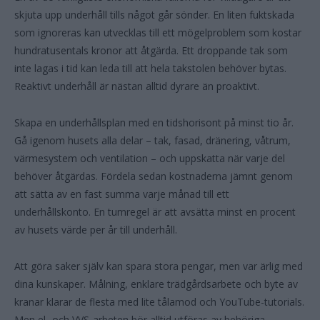
skjuta upp underhåll tills något går sönder. En liten fuktskada
som ignoreras kan utvecklas till ett mögelproblem som kostar
hundratusentals kronor att åtgärda. Ett droppande tak som
inte lagas i tid kan leda till att hela takstolen behöver bytas.
Reaktivt underhåll är nästan alltid dyrare än proaktivt.
Skapa en underhållsplan med en tidshorisont på minst tio år.
Gå igenom husets alla delar – tak, fasad, dränering, våtrum,
värmesystem och ventilation – och uppskatta när varje del
behöver åtgärdas. Fördela sedan kostnaderna jämnt genom
att sätta av en fast summa varje månad till ett
underhållskonto. En tumregel är att avsätta minst en procent
av husets värde per år till underhåll.
Att göra saker själv kan spara stora pengar, men var ärlig med
dina kunskaper. Målning, enklare trädgårdsarbete och byte av
kranar klarar de flesta med lite tålamod och YouTube-tutorials.
Men el- och VVS-arbeten bör alltid utföras av behöriga