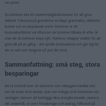
ner priset.
Du behöver inte bli mästerträdgårdsmästare för att göra
skillnad. Fokusera på grunderna: en klippt gräsmatta, välskötta
buskar och en inbjudande entré. Perenner är ett
kostnadseffektivt val eftersom de kommer tillbaka år efter år
utan att du behöver köpa nytt. Plantera i etapper istället för att
göra allt på en gång – det sprider kostnaderna och ger dig tid
att se vad som fungerar på just din tomt.
Sammanfattning: små steg, stora
besparingar
Att ta kontroll över sin ekonomi som villaägare handlar inte
om ett enda stort beslut, utan om många små medvetna val i
vardagen. Genom att kartlägga dina energikostnader, planera
ditt underhåll, se över försäkringar och avdrag, hålla koll på