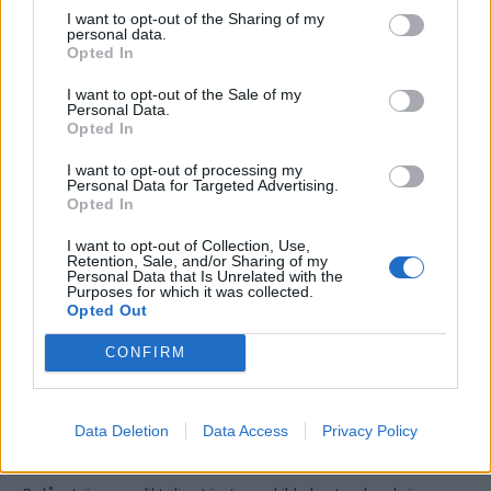
den som är nyfiken på att prova kan det vara klokt att först
I want to opt-out of the Sharing of my
personal data.
sätta sig in i vad som gäller. Om du vill läsa mer om casino
Opted In
utan svensk licens och vilka alternativ som finns kan du kika på
den här guiden
. Oavsett vad du väljer att lägga dina
I want to opt-out of the Sale of my
Personal Data.
nöjespengar på är det viktigaste att du sätter en budget och
Opted In
håller dig till den.
I want to opt-out of processing my
Personal Data for Targeted Advertising.
Opted In
Ett smart tips är att använda den så kallade 50/30/20-regeln
som riktlinje: 50 procent av din nettoinkomst till nödvändiga
I want to opt-out of Collection, Use,
utgifter, 30 procent till önskemål och nöjen, och 20 procent till
Retention, Sale, and/or Sharing of my
Personal Data that Is Unrelated with the
sparande och amortering. Som villaägare kan det vara svårt att
Purposes for which it was collected.
Opted Out
nå exakt dessa siffror – bolåneamorteringar och underhåll äter
ofta en större del – men principen fungerar som ett
CONFIRM
användbart riktmärke.
Bolånet: din största hävstång
Data Deletion
Data Access
Privacy Policy