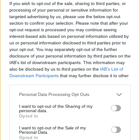
If you wish to opt-out of the sale, sharing to third parties, or
blir husen nästan självuppvärmda.
processing of your personal or sensitive information for
I ett passivhus fokuserar man på att minimera
targeted advertising by us, please use the below opt-out
värmeförlusterna genom klimatskal och ventilation. Husen
section to confirm your selection. Please note that after your
byggs med ett lufttätt och extremt välisolerat ytterskal, samt
opt-out request is processed you may continue seeing
en mekanisk ventilation med en effektiv värmeåtervinning.
interest-based ads based on personal information utilized by
us or personal information disclosed to third parties prior to
Energimyndigheten har tillsammans med Forum för
your opt-out. You may separately opt-out of the further
Energieffektiva Byggnader (FEBY) tagit fram en
disclosure of your personal information by third parties on the
kravspecifikation för passivhus i Sverige.
IAB’s list of downstream participants. This information may
also be disclosed by us to third parties on the
IAB’s List of
FTX – ett smart ventilationssystem
Downstream Participants
that may further disclose it to other
third parties.
FTX-system för ventilation är ett system där från- och
Personal Data Processing Opt Outs
tilluftsventilation kompletteras med en värmeväxlare. Genom
att förse ett FT-system med värmeväxlare kan värme
I want to opt-out of the Sharing of my
personal data.
överföras från frånluften till tilluften.
Opted In
FTX-systemet hemma hos Marcus och Sandra styrs med hjälp
I want to opt-out of the Sale of my
av en fjärrkontroll. Genom denna kan man bland annat reglera
Personal Data.
luftflödet och värmetillförseln.
Opted In