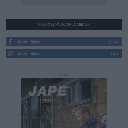
FÖLJ OSS PÅ SOCIALA MEDIER
15,650
Följare
GILLA
18,944
Följare
FÖLJ
- Annons -