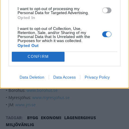
I want to opt-out of processing my
Lågenergihustillverkare
Personal Data for Targeted Advertising.
Opted In
Företagen nedan är exempel på byggbolag som tillverkar
I want to opt-out of Collection, Use,
någon form av lågenergihus.
Retention, Sale, and/or Sharing of my
Personal Data that Is Unrelated with the
• LågenergiHus i Sverige AB:
www.lagenergihus.net
Purposes for which it was collected.
Opted Out
• Mälarvillan:
www.malarvillan.se
• BothniaHus:
www.bothniahus.com
CONFIRM
• XNVillan:
www.xnvillan.se
• Värsåsvillan:
www.varsasvillan.se
• Martinsons:
www.martinsons.se
Data Deletion
Data Access
Privacy Policy
• Västkuststugan:
www.vastkuststugan.se
• Borohus:
www.borohus.se
• Myresjöhus:
www.myresjohus.se
• JM:
www.jm.se
BYGG
EKONOMI
LÅGENERGIHUS
TAGGAR:
MILJÖVÄNLIG