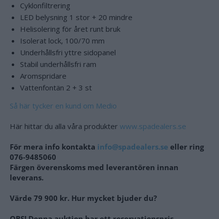
Cyklonfiltrering
LED belysning 1 stor + 20 mindre
Helisolering för året runt bruk
Isolerat lock, 100/70 mm
Underhållsfri yttre sidopanel
Stabil underhållsfri ram
Aromspridare
Vattenfontän 2 + 3 st
Så här tycker en kund om Medio
Här hittar du alla våra produkter
www.spadealers.se
För mera info kontakta
info@spadealers.se
eller ring
076-9485060
Färgen överenskoms med leverantören innan
leverans.
Värde 79 900 kr. Hur mycket bjuder du?
OBS! Denna auktion har ett reservationspris.