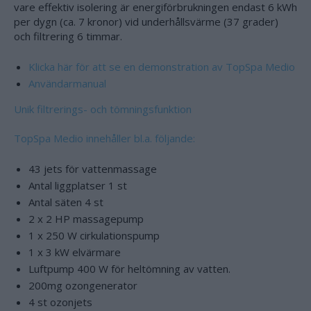
vare effektiv isolering är energiförbrukningen endast 6 kWh
per dygn (ca. 7 kronor) vid underhållsvärme (37 grader)
och filtrering 6 timmar.
Klicka här för att se en demonstration av TopSpa Medio
Användarmanual
Unik filtrerings- och tömningsfunktion
TopSpa Medio innehåller bl.a. följande:
43 jets för vattenmassage
Antal liggplatser 1 st
Antal säten 4 st
2 x 2 HP massagepump
1 x 250 W cirkulationspump
1 x 3 kW elvärmare
Luftpump 400 W för heltömning av vatten.
200mg ozongenerator
4 st ozonjets