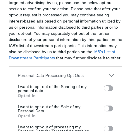
targeted advertising by us, please use the below opt-out
section to confirm your selection. Please note that after your
Unikt för spabad av denna typ är att alla säten,
opt-out request is processed you may continue seeing
munstycken, rör, pumpar och anslutningar töms via en och
interest-based ads based on personal information utilized by
samma punkt. Det är också möjligt att blåsa ur munstycken
us or personal information disclosed to third parties prior to
och anslutningar med luftpumpen. Mycket användbart,
your opt-out. You may separately opt-out of the further
enkelt och säkert om spabadet skall tömmas på vatten för
disclosure of your personal information by third parties on the
en längre tid. Det är ju onödigt att ha i gång badet,
IAB’s list of downstream participants. This information may
filtrering och värme om det inte används. RISKEN FÖR
also be disclosed by us to third parties on the
IAB’s List of
FRYSSKADOR ELIMINERAS! En annan viktig detalj är att det
Downstream Participants
that may further disclose it to other
isolerade locket har ett skydd ovanpå i den vikbara
third parties.
mittdelen som förhindrar att vatten läcker in via sömmar.
Samtidigt bidrar det också till att hålla värmen bättre.
Personal Data Processing Opt Outs
”Aromspridare” som kan fördela väldoftande aromer i
I want to opt-out of the Sharing of my
vattnet finns också som standard. Vårt varumärke
personal data.
Opted In
”SpaDealers” som finns ingjutet i botten förpliktigar och för
att nå vår målsättning med nöjda kunder finns inga
I want to opt-out of the Sale of my
genvägar för att kunna erbjuda toppkvalitet till
Personal Data.
konkurrenskraftigt pris.
Opted In
Spabad med isolering för nordiska förhållanden
I want to opt-out of processing my
Personal Data for Targeted Advertising.