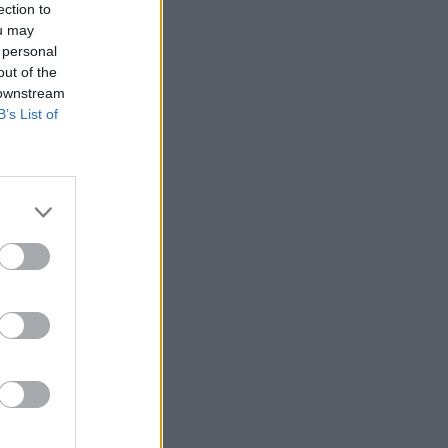
ection to
ou may
 personal
out of the
 downstream
B’s List of