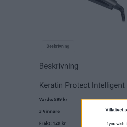
Beskrivning
Beskrivning
Keratin Protect Intelligent
Värde: 899 kr
Villalivet.
3 Vinnare
Frakt: 129 kr
If you wish 