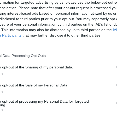
formation for targeted advertising by us, please use the below opt-out s
 som drömmer om. Men vid regelbunden användning av
r selection. Please note that after your opt-out request is processed y
 Om du plattar håret med hög temperatur regelbundet kan
eing interest-based ads based on personal information utilized by us or
 toppar.
disclosed to third parties prior to your opt-out. You may separately opt-
losure of your personal information by third parties on the IAB’s list of
ta problem och nu behöver du inte längre kompromissa,
. This information may also be disclosed by us to third parties on the
IA
 hållbart resultat och ett hår som ser välmående ut.
Participants
that may further disclose it to other third parties.
 mandelolja som överförs till håret vid styling och ger
år*. Dessutom har den en intelligent fuktsensor som
peratur.
l Data Processing Opt Outs
o opt-out of the Sharing of my personal data.
nsor som sitter inbäddad i topplattan läser sensorn av
In
ar temperaturen därefter. Om det visar sig att ditt hår
 fukt kommer värmeskyddssymbolen att blinka i vitt och
o opt-out of the Sale of my Personal Data.
n av temperaturen syns ej på displayen). Om du redan
In
ratur rekommenderar vi att du själv ställer in den lägre
 aldrig att automatiskt höja temperaturen
to opt-out of processing my Personal Data for Targeted
ing.
In