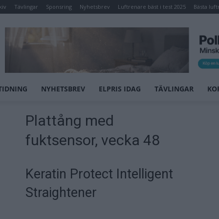
kiv
Tävlingar
Sponsring
Nyhetsbrev
Luftrenare bäst i test 2025
Bästa luft
TIDNING
NYHETSBREV
ELPRIS IDAG
TÄVLINGAR
KO
Plattång med
fuktsensor, vecka 48
Keratin Protect Intelligent
Straightener