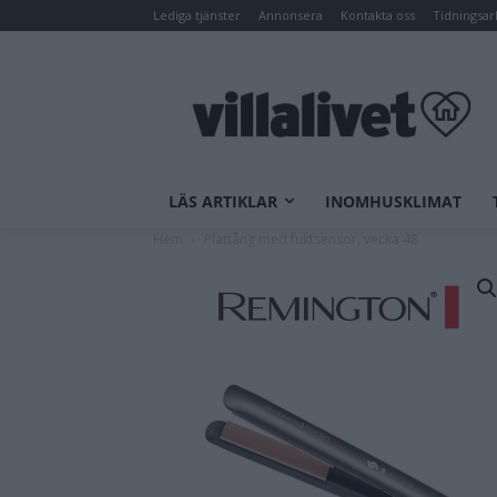
Lediga tjänster
Annonsera
Kontakta oss
Tidningsar
LÄS ARTIKLAR
INOMHUSKLIMAT
Hem
Plattång med fuktsensor, vecka 48