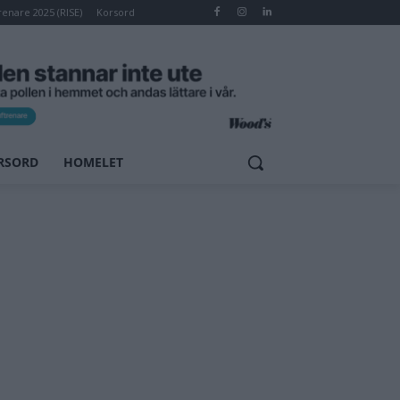
renare 2025 (RISE)
Korsord
RSORD
HOMELET