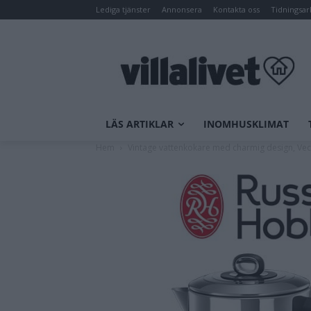
Lediga tjänster
Annonsera
Kontakta oss
Tidningsar
LÄS ARTIKLAR
INOMHUSKLIMAT
Hem
Vintage vattenkokare med charmig design, Vec