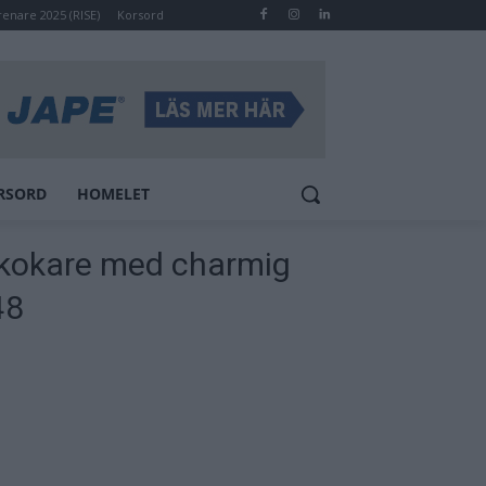
renare 2025 (RISE)
Korsord
RSORD
HOMELET
nkokare med charmig
48