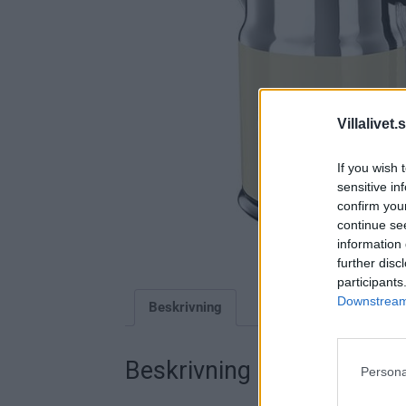
Villalivet.
If you wish 
sensitive in
confirm you
continue se
information 
further disc
participants
Downstream 
Beskrivning
Beskrivning
Persona