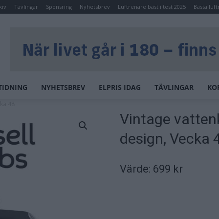
kiv
Tävlingar
Sponsring
Nyhetsbrev
Luftrenare bäst i test 2025
Bästa luft
TIDNING
NYHETSBREV
ELPRIS IDAG
TÄVLINGAR
KO
ka 48
Vintage vatte
design, Vecka 
Värde: 699 kr