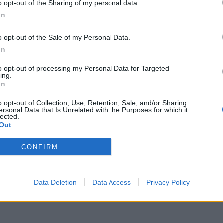
o opt-out of the Sharing of my personal data.
In
o opt-out of the Sale of my Personal Data.
In
to opt-out of processing my Personal Data for Targeted
ing.
r fylld med moderna funktioner och har en design hämtad från f
In
tion som låter dig koka en kopp på bara 55 sekunder* vilket är ex
o opt-out of Collection, Use, Retention, Sale, and/or Sharing
ersonal Data that Is Unrelated with the Purposes for which it
lected.
igt stor för att göra upp till sex koppar samtidigt. Snabbkoknings
Out
r. Den har också en perfekt hällpip så allt vatten hamnar i koppen
CONFIRM
ter
Data Deletion
Data Access
Privacy Policy
ka retrodetaljer