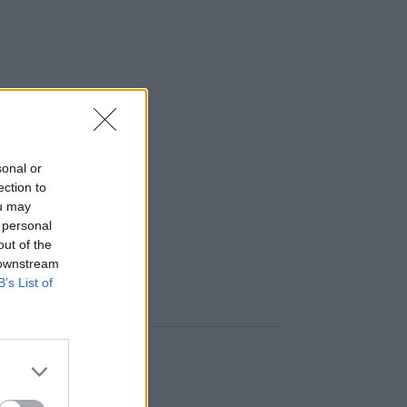
sonal or
ection to
ou may
 personal
out of the
 downstream
B’s List of