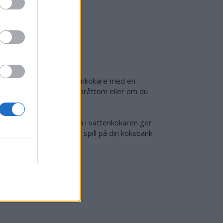
örr. Denna moderna vattenkokare med en
tra bra när du har lite bråttom eller om du
funktionen och markeringen i vattenkokaren ger
 och minimerar stänk och spill på din köksbänk.