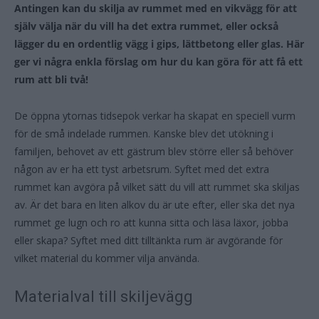
Antingen kan du skilja av rummet med en vikvägg för att
själv välja när du vill ha det extra rummet, eller också
lägger du en ordentlig vägg i gips, lättbetong eller glas. Här
ger vi några enkla förslag om hur du kan göra för att få ett
rum att bli två!
De öppna ytornas tidsepok verkar ha skapat en speciell vurm
för de små indelade rummen. Kanske blev det utökning i
familjen, behovet av ett gästrum blev större eller så behöver
någon av er ha ett tyst arbetsrum. Syftet med det extra
rummet kan avgöra på vilket sätt du vill att rummet ska skiljas
av. Är det bara en liten alkov du är ute efter, eller ska det nya
rummet ge lugn och ro att kunna sitta och läsa läxor, jobba
eller skapa? Syftet med ditt tilltänkta rum är avgörande för
vilket material du kommer vilja använda.
Materialval till skiljevägg