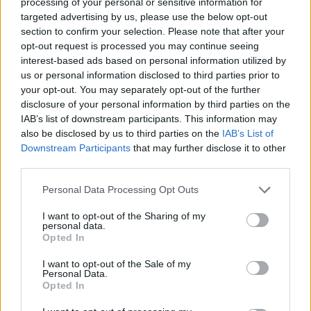
processing of your personal or sensitive information for
av ljusbollar eller gröna växter som syns genom det frostade
targeted advertising by us, please use the below opt-out
section to confirm your selection. Please note that after your
glaset.
opt-out request is processed you may continue seeing
interest-based ads based on personal information utilized by
Att tänka på när du ska dela av rum med
us or personal information disclosed to third parties prior to
your opt-out. You may separately opt-out of the further
vägg
disclosure of your personal information by third parties on the
IAB’s list of downstream participants. This information may
also be disclosed by us to third parties on the
IAB’s List of
Downstream Participants
that may further disclose it to other
third parties.
Personal Data Processing Opt Outs
I want to opt-out of the Sharing of my
personal data.
Opted In
I want to opt-out of the Sale of my
Personal Data.
Opted In