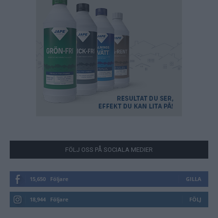
FÖLJ OSS PÅ SOCIALA MEDIER
15,650
Följare
GILLA
18,944
Följare
FÖLJ