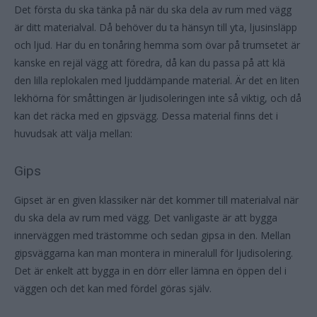
Det första du ska tänka på när du ska dela av rum med vägg
är ditt materialval. Då behöver du ta hänsyn till yta, ljusinsläpp
och ljud. Har du en tonåring hemma som övar på trumsetet är
kanske en rejäl vägg att föredra, då kan du passa på att klä
den lilla replokalen med ljuddämpande material. Är det en liten
lekhörna för småttingen är ljudisoleringen inte så viktig, och då
kan det räcka med en gipsvägg. Dessa material finns det i
huvudsak att välja mellan:
Gips
Gipset är en given klassiker när det kommer till materialval när
du ska dela av rum med vägg. Det vanligaste är att bygga
innerväggen med trästomme och sedan gipsa in den. Mellan
gipsväggarna kan man montera in mineralull för ljudisolering.
Det är enkelt att bygga in en dörr eller lämna en öppen del i
väggen och det kan med fördel göras själv.