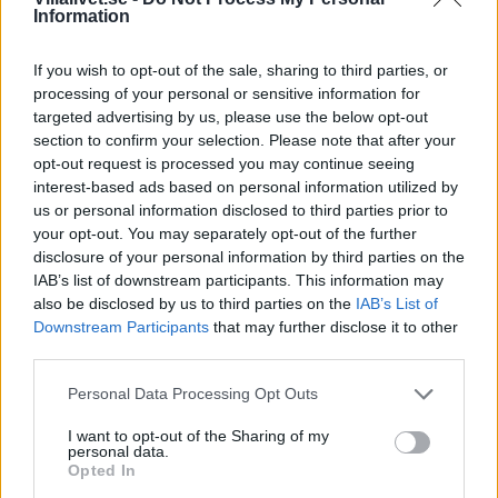
Information
med barnsäkra förvaringsalternativ och att följa produktens
säkerhetsanvisningar. Att rotera säsongsförvaringen kan också
If you wish to opt-out of the sale, sharing to third parties, or
underlätta, så att ytan nyttjas mer effektivt över året.
processing of your personal or sensitive information for
targeted advertising by us, please use the below opt-out
section to confirm your selection. Please note that after your
Ta vara på udda ytor samt skapa
opt-out request is processed you may continue seeing
ordning i kök och garage
interest-based ads based on personal information utilized by
us or personal information disclosed to third parties prior to
your opt-out. You may separately opt-out of the further
Många villor har ytor under trappan eller nischer med
disclosure of your personal information by third parties on the
svåråtkomliga vinklar. Här passar utdragbara skåp, lådor på
IAB’s list of downstream participants. This information may
also be disclosed by us to third parties on the
IAB’s List of
hjul eller måttanpassade hyllplan för att även små eller
Downstream Participants
that may further disclose it to other
vinklade ytor ska bli användbara.
third parties.
I kök och grovkök fungerar smala utdragsskenor och
Personal Data Processing Opt Outs
innerlådor som platsbesparare. Städskåp med krokar och
I want to opt-out of the Sharing of my
särskilda hållare för redskap skapar ordning även i trånga
personal data.
Opted In
skrymslen, och en extra arbetsyta med förvaring under kan