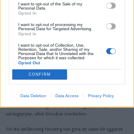
vara avgörande för att få plats med hushållets nödvändigheter.
I want to opt-out of the Sale of my
Personal Data.
Opted In
Garaget och verktygsförvaringen kan optimeras med
väggskenor, perforerade tavlor och takmonterad förvaring. Att
I want to opt-out of processing my
Personal Data for Targeted Advertising.
sortera ut sport- och trädgårdsartiklar från övriga saker gör att
Opted In
det blir lättare att få ordning året om. För små ytor gäller det
I want to opt-out of Collection, Use,
ofta att tänka i flera plan och utnyttja både väggar och tak.
Retention, Sale, and/or Sharing of my
Personal Data that Is Unrelated with the
Purposes for which it was collected.
Undvik vanliga misstag och
Opted Out
skapa hållbar ordning
CONFIRM
Många gör misstaget att använda för djupa hyllor i små
Data Deletion
Data Access
Privacy Policy
utrymmen, vilket lätt leder till att saker blir bortglömda längst
in. Det är också vanligt att blanda säsongssaker med
vardagsprylar, vilket försvårar överblicken.
För lite lättåtkomlig förvaring kan göra att saker blir liggande