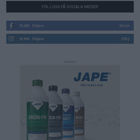
FÖLJ OSS PÅ SOCIALA MEDIER
15,650
Följare
GILLA
18,944
Följare
FÖLJ
- Annons -