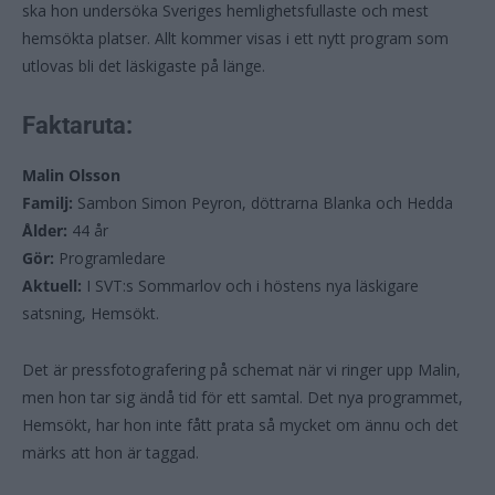
ska hon undersöka Sveriges hemlighetsfullaste och mest
hemsökta platser. Allt kommer visas i ett nytt program som
utlovas bli det läskigaste på länge.
Faktaruta:
Malin Olsson
Familj:
Sambon Simon Peyron, döttrarna Blanka och Hedda
Ålder:
44 år
Gör:
Programledare
Aktuell:
I SVT:s Sommarlov och i höstens nya läskigare
satsning, Hemsökt.
Det är pressfotografering på schemat när vi ringer upp Malin,
men hon tar sig ändå tid för ett samtal. Det nya programmet,
Hemsökt, har hon inte fått prata så mycket om ännu och det
märks att hon är taggad.