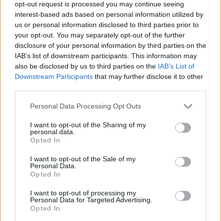
opt-out request is processed you may continue seeing
interest-based ads based on personal information utilized by
– Det är nästan viktigare än träning och att röra på sig. Att ha
us or personal information disclosed to third parties prior to
människor runtomkring sig som man trivs med är otroligt
your opt-out. You may separately opt-out of the further
viktigt för den psykiska hälsan.
disclosure of your personal information by third parties on the
IAB’s list of downstream participants. This information may
also be disclosed by us to third parties on the
IAB’s List of
Hemma i Malmö är Malin minst lika aktiv som på jobbet. Hon
Downstream Participants
that may further disclose it to other
är mamman som går rappande in till fritids, som sjunger vid fel
third parties.
tillfällen – och skäms inte ett dugg för det.
Personal Data Processing Opt Outs
– Det blir inte pinsamt om du själv inte tycker att det är
I want to opt-out of the Sharing of my
pinsamt. Jag vill visa barnen att det är okej att flippa ur ibland,
personal data.
Opted In
att vara sig själv. Det är inget farligt som kan hända.
I want to opt-out of the Sale of my
Personal Data.
Döttrarna Blanka och Hedda är dock inte lika imponerade av
Opted In
mamma som resten av Sveriges barn verkar vara.
I want to opt-out of processing my
Personal Data for Targeted Advertising.
– Mina barn är totalt oimponerade! Jag ber dem om en
Opted In
hemmarecension och de bara suckar: ”Men mamma, vi ser ju