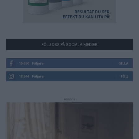
FÖLJ OSS PÅ SOCIALA MEDIER
15,650
Följare
GILLA
18,944
Följare
FÖLJ
- Annons -