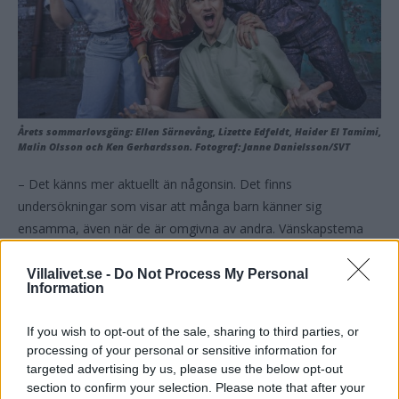
Årets sommarlovsgäng: Ellen Särnevång, Lizette Edfeldt, Haider El Tamimi,
Malin Olsson och Ken Gerhardsson.
Fotograf
: Janne Danielsson/SVT
– Det känns mer aktuellt än någonsin. Det finns
undersökningar som visar att många barn känner sig
ensamma, även när de är omgivna av andra. Vänskapstema
känns jätteviktigt.
Villalivet.se -
Do Not Process My Personal
Information
Till skillnad från förra årets tema, som handlade om att lägga
ner skärmen och göra saker tillsammans, är det här årets mer
If you wish to opt-out of the sale, sharing to third parties, or
personligt laddat. Malin pratar engagerat om hur sociala
processing of your personal or sensitive information for
relationer är en av de viktigaste faktorerna för att må bra som
targeted advertising by us, please use the below opt-out
människa.
section to confirm your selection. Please note that after your