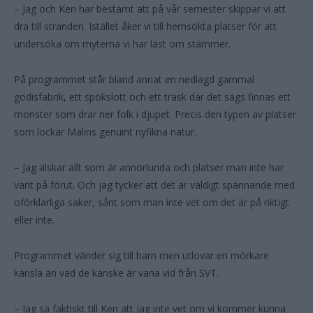
– Jag och Ken har bestämt att på vår semester skippar vi att
dra till stranden. Istället åker vi till hemsökta platser för att
undersöka om myterna vi har läst om stämmer.
På programmet står bland annat en nedlagd gammal
godisfabrik, ett spökslott och ett träsk där det sägs finnas ett
monster som drar ner folk i djupet. Precis den typen av platser
som lockar Malins genuint nyfikna natur.
– Jag älskar allt som är annorlunda och platser man inte har
varit på förut. Och jag tycker att det är väldigt spännande med
oförklarliga saker, sånt som man inte vet om det är på riktigt
eller inte.
Programmet vänder sig till barn men utlovar en mörkare
känsla än vad de kanske är vana vid från SVT.
– Jag sa faktiskt till Ken att jag inte vet om vi kommer kunna