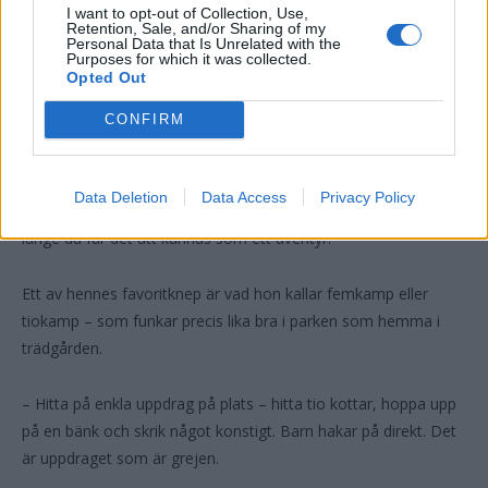
I want to opt-out of Collection, Use,
dig varje dag”.
Retention, Sale, and/or Sharing of my
Personal Data that Is Unrelated with the
Purposes for which it was collected.
Men frågar man Malin om tips för att roa barn finns det gott
Opted Out
om idéer. Hon är tydlig: ett lekland är inte svaret.
CONFIRM
– Jag tycker inte att det ska kosta pengar att ha kul med sina
barn. Det finns miljoner roliga saker att göra om man bara
Data Deletion
Data Access
Privacy Policy
använder fantasin. Och barn hakar ju på vad som helst, så
länge du får det att kännas som ett äventyr.
Ett av hennes favoritknep är vad hon kallar femkamp eller
tiokamp – som funkar precis lika bra i parken som hemma i
trädgården.
– Hitta på enkla uppdrag på plats – hitta tio kottar, hoppa upp
på en bänk och skrik något konstigt. Barn hakar på direkt. Det
är uppdraget som är grejen.