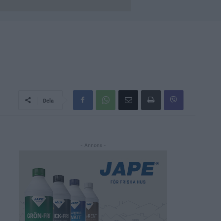
Dela
- Annons -