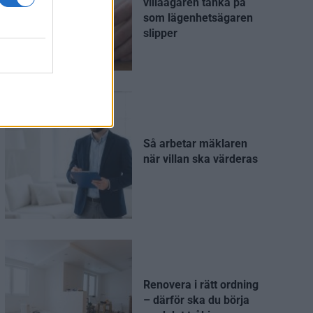
villaägaren tänka på
som lägenhetsägaren
slipper
Så arbetar mäklaren
när villan ska värderas
Renovera i rätt ordning
– därför ska du börja