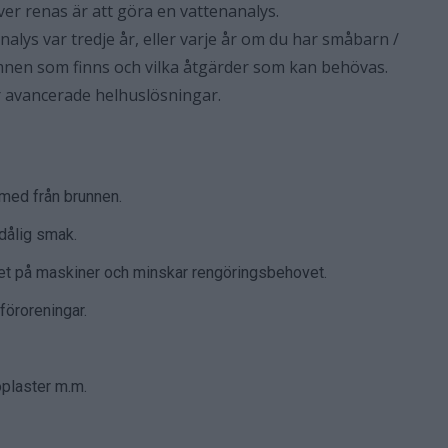
ver renas är att göra en vattenanalys.
lys var tredje år, eller varje år om du har småbarn /
ämnen som finns och vilka åtgärder som kan behövas.
mer avancerade helhuslösningar.
med från brunnen.
dålig smak.
ivet på maskiner och minskar rengöringsbehovet.
föroreningar.
oplaster m.m.