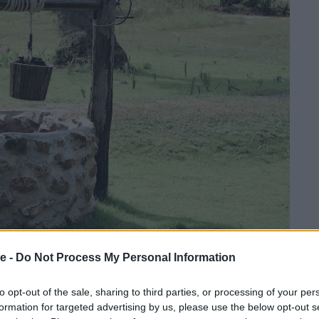
se -
Do Not Process My Personal Information
to opt-out of the sale, sharing to third parties, or processing of your per
rsörjer hushållet med vatten. Det är både praktiskt
formation for targeted advertising by us, please use the below opt-out s