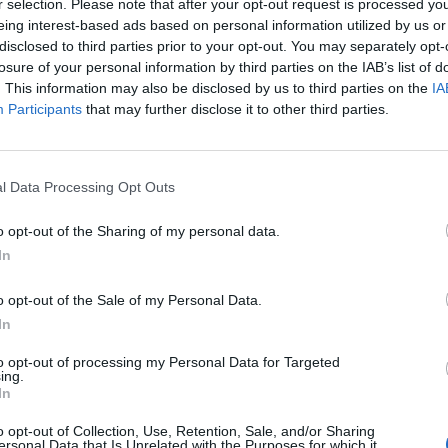
r selection. Please note that after your opt-out request is processed y
r. Till skillnad från kommunalt vatten, där kommunen
eing interest-based ads based on personal information utilized by us or
 ansvarar för att vattnet i brunnen håller bra kvalitet.
disclosed to third parties prior to your opt-out. You may separately opt-
losure of your personal information by third parties on the IAB’s list of
. This information may also be disclosed by us to third parties on the
IA
 ut?
Participants
that may further disclose it to other third parties.
men ändå innehålla flera föroreningar som påverkar
r exempel på föroreningar som inte alltid syns i
l Data Processing Opt Outs
o opt-out of the Sharing of my personal data.
In
runn
o opt-out of the Sale of my Personal Data.
n djupborrad brunn. Den typen av brunn tar sitt vatten
In
atten än en grävd brunn. Men även här kan det finnas
to opt-out of processing my Personal Data for Targeted
ing.
In
o opt-out of Collection, Use, Retention, Sale, and/or Sharing
alter av kalk, järn och mangan. Järn och mangan märks
ersonal Data that Is Unrelated with the Purposes for which it