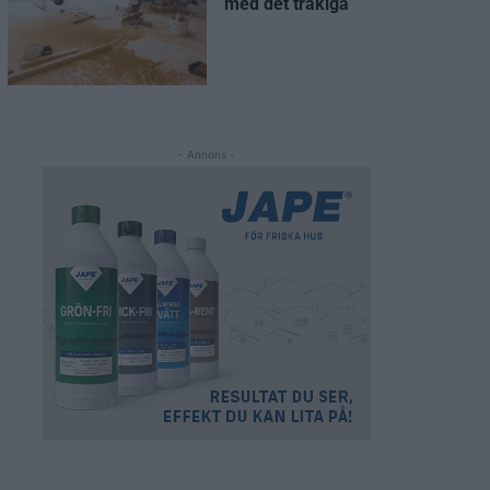
med det tråkiga
- Annons -