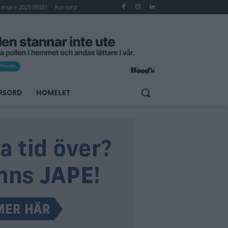
renare 2025 (RISE)
Korsord
RSORD
HOMELET