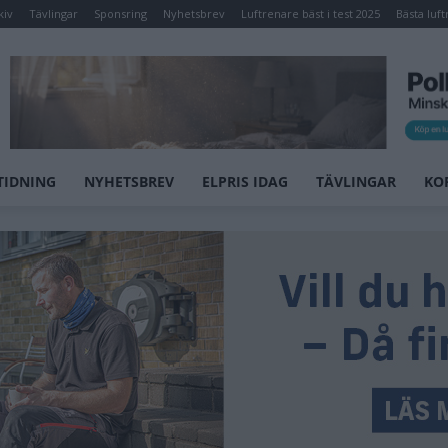
kiv
Tävlingar
Sponsring
Nyhetsbrev
Luftrenare bäst i test 2025
Bästa luft
TIDNING
NYHETSBREV
ELPRIS IDAG
TÄVLINGAR
KO