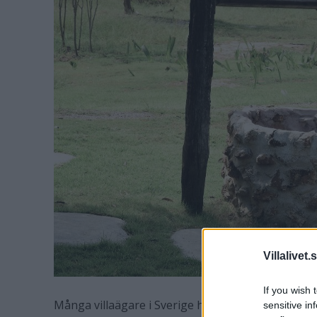
Villalivet.
If you wish 
Många villaägare i Sverige har egen brunn som fö
sensitive in