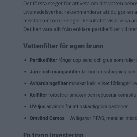
Det första steget för att veta om ditt vatten behö
Livsmedelsverket rekommenderar att du gör en ana
misstänker föroreningar. Resultatet visar vilka 
Det kan vara allt från enklare partikelfilter till 
Vattenfilter för egen brunn
Partikelfilter
fångar upp sand och grus som följer 
Järn- och manganfilter
tar bort missfärgning och 
Avhärdningsfilter
minskar kalk, vilket förlänger l
Kolfilter
förbättrar smaken och reducerar kemiska 
UV-ljus
används för att oskadliggöra bakterier.
Omvänd Osmos
– Avlägsnar PFAS, metaller, micr
En trygg investering