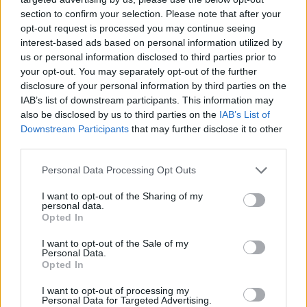
När det lönar sig att söka nöje
section to confirm your selection. Please note that after your
utanför hemmet
opt-out request is processed you may continue seeing
interest-based ads based on personal information utilized by
us or personal information disclosed to third parties prior to
Att söka upplevelser utanför hemmet handlar inte bara om
your opt-out. You may separately opt-out of the further
kostnad – det handlar om vad upplevelsen ger dig. En konsert,
disclosure of your personal information by third parties on the
en cityresa eller en helg på en sommarstuga erbjuder minnen,
IAB’s list of downstream participants. This information may
also be disclosed by us to third parties on the
IAB’s List of
social stimulans och avbrott från vardagen som är svåra att
Downstream Participants
that may further disclose it to other
replikera hemma. Den typen av värde är svårmätt i kronor men
third parties.
påtaglig i välmående.
Personal Data Processing Opt Outs
Siffrorna visar att svenska hushåll satsar betydande summor
I want to opt-out of the Sharing of my
på just detta. Enligt
Tillväxtverkets turismrapport
uppgick den
personal data.
Opted In
inhemska turismkonsumtionen i Sverige till 330 miljarder
kronor under 2024. Det speglar att resor, evenemang och
I want to opt-out of the Sale of my
Personal Data.
upplevelser utanför hemmet fortfarande är en stor del av hur
Opted In
svenska hushåll faktiskt väljer att spendera sin tid och sina
pengar – och att efterfrågan på ute-upplevelser är högst reell.
I want to opt-out of processing my
Personal Data for Targeted Advertising.