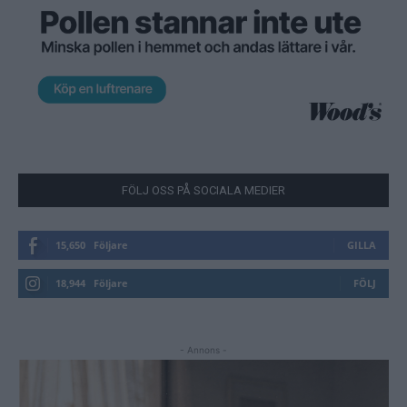
FÖLJ OSS PÅ SOCIALA MEDIER
15,650
Följare
GILLA
18,944
Följare
FÖLJ
- Annons -