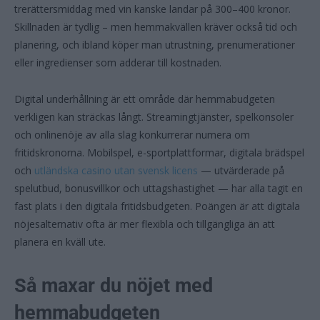
trerättersmiddag med vin kanske landar på 300–400 kronor.
Skillnaden är tydlig – men hemmakvällen kräver också tid och
planering, och ibland köper man utrustning, prenumerationer
eller ingredienser som adderar till kostnaden.
Digital underhållning är ett område där hemmabudgeten
verkligen kan sträckas långt. Streamingtjänster, spelkonsoler
och onlinenöje av alla slag konkurrerar numera om
fritidskronorna. Mobilspel, e-sportplattformar, digitala brädspel
och
utländska casino utan svensk licens
— utvärderade på
spelutbud, bonusvillkor och uttagshastighet — har alla tagit en
fast plats i den digitala fritidsbudgeten. Poängen är att digitala
nöjesalternativ ofta är mer flexibla och tillgängliga än att
planera en kväll ute.
Så maxar du nöjet med
hemmabudgeten