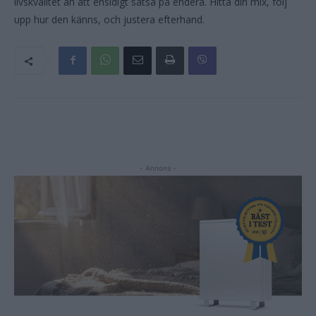
livskvalitet än att ensidigt satsa på endera. Hitta din mix, följ
upp hur den känns, och justera efterhand.
- Annons -