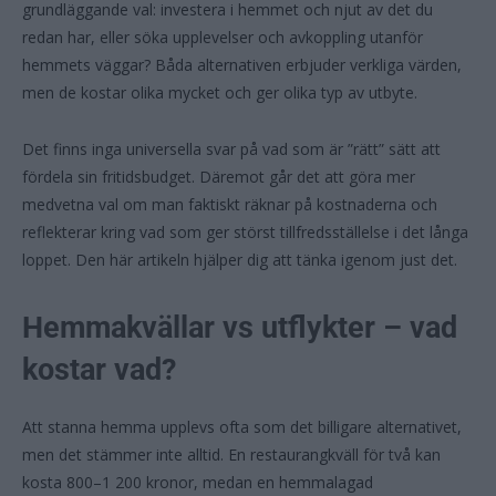
grundläggande val: investera i hemmet och njut av det du
redan har, eller söka upplevelser och avkoppling utanför
hemmets väggar? Båda alternativen erbjuder verkliga värden,
men de kostar olika mycket och ger olika typ av utbyte.
Det finns inga universella svar på vad som är ”rätt” sätt att
fördela sin fritidsbudget. Däremot går det att göra mer
medvetna val om man faktiskt räknar på kostnaderna och
reflekterar kring vad som ger störst tillfredsställelse i det långa
loppet. Den här artikeln hjälper dig att tänka igenom just det.
Hemmakvällar vs utflykter – vad
kostar vad?
Att stanna hemma upplevs ofta som det billigare alternativet,
men det stämmer inte alltid. En restaurangkväll för två kan
kosta 800–1 200 kronor, medan en hemmalagad