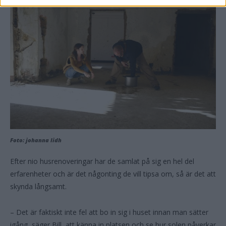
Foto: johanna lidh
Efter nio husrenoveringar har de samlat på sig en hel del
erfarenheter och är det någonting de vill tipsa om, så är det att
skynda långsamt.
– Det är faktiskt inte fel att bo in sig i huset innan man sätter
igång, säger Bill, att känna in platsen och se hur solen påverkar