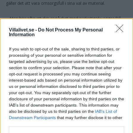
gäller det att vara omsorgsfull i sina val av material.
– Man hör ofta att det är så dyrt med parkettgolv, säger Bill,
men jag håller inte med – det håller ju i hundra år! Ett
Villalivet.se -
Do Not Process My Personal
laminatgolv håller kanske i 10–20 år, sen är det slut och måste
Information
bytas. Anledningen att de är underhållsfria är ju att du inte kan
underhålla dem.
If you wish to opt-out of the sale, sharing to third parties, or
processing of your personal or sensitive information for
targeted advertising by us, please use the below opt-out
Ett gammalt stenhus på Sicilien har absolut de rätta
section to confirm your selection. Please note that after your
förutsättningarna men inte heller här är materialvalen enkla.
opt-out request is processed you may continue seeing
Till huset i Sambuca jagade de länge för att hitta rätt golv,
interest-based ads based on personal information utilized by
men det var helt klart värt besväret.
us or personal information disclosed to third parties prior to
your opt-out. You may separately opt-out of the further
disclosure of your personal information by third parties on the
Läs också:
Intervju med Marie Olsson Nylander
IAB’s list of downstream participants. This information may
also be disclosed by us to third parties on the
IAB’s List of
– Det är värt att lägga tid på att hitta grejer som åldras
Downstream Participants
that may further disclose it to other
vackert, säger Bill, golvet blev 110 procent! Och det ger så
third parties.
mycket mer än bara känsla – att gå barfota på ett bra golv är