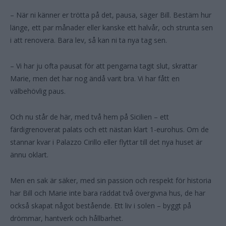
– När ni känner er trötta på det, pausa, säger Bill. Bestäm hur
länge, ett par månader eller kanske ett halvår, och strunta sen
i att renovera. Bara lev, så kan ni ta nya tag sen.
– Vi har ju ofta pausat för att pengarna tagit slut, skrattar
Marie, men det har nog ändå varit bra. Vi har fått en
välbehövlig paus.
Och nu står de här, med två hem på Sicilien – ett
färdigrenoverat palats och ett nästan klart 1-eurohus. Om de
stannar kvar i Palazzo Cirillo eller flyttar till det nya huset är
ännu oklart.
Men en sak är säker, med sin passion och respekt för historia
har Bill och Marie inte bara räddat två övergivna hus, de har
också skapat något bestående. Ett liv i solen – byggt på
drömmar, hantverk och hållbarhet.