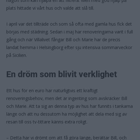
någon som kan hjälpa en att filtrera. Men med god hjälp på
plats hittade vi vårt hus och valde att slå till.
I april var det tillträde och som så ofta med gamla hus fick det
börjas med städning. Sedan i maj har renoveringarna varit i full
gång och när Villalivet fångar Bill och Marie har de precis
landat hemma i Helsingborg efter sju intensiva sommarveckor
på Sicilien.
En dröm som blivit verklighet
Ett hus för en euro har naturligtvis ett kraftigt
renoveringsbehov, men det är ingenting som avskräcker Bill
och Marie. Att ta sig an denna typ av hus har funnits i tankarna
länge och att nu dessutom ha möjlighet att dela med sig av
resan till oss tv-tittare känns extra roligt.
– Detta har vi drömt om att få göra länge, berättar Bill, och