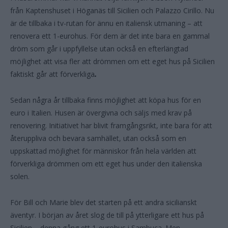
från Kaptenshuset i Höganäs till Sicilien och Palazzo Cirillo. Nu
är de tillbaka i tv-rutan för ännu en italiensk utmaning – att
renovera ett 1-eurohus. För dem är det inte bara en gammal
dröm som går i uppfyllelse utan också en efterlängtad
möjlighet att visa fler att drömmen om ett eget hus på Sicilien
faktiskt går att förverkliga
.
Sedan några år tillbaka finns möjlighet att köpa hus för en
euro i Italien. Husen är övergivna och säljs med krav på
renovering. Initiativet har blivit framgångsrikt, inte bara för att
återuppliva och bevara samhället, utan också som en
uppskattad möjlighet för människor från hela världen att
förverkliga drömmen om ett eget hus under den italienska
solen.
För Bill och Marie blev det starten på ett andra sicilianskt
äventyr. I början av året slog de till på ytterligare ett hus på
Sicilien – denna gång ett 1-eurohus i Sambuca. Men