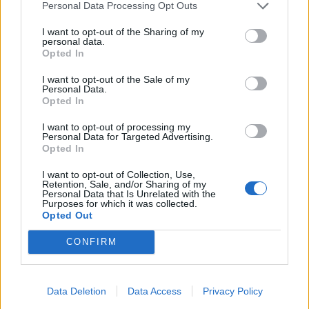
Personal Data Processing Opt Outs
härligt, men det handlar också om att ta ansvar som människa
på jorden.
I want to opt-out of the Sharing of my
personal data.
Opted In
– Folk har en sådan iver att renovera idag – det ska vara nytt,
I want to opt-out of the Sale of my
nytt, nytt, fortsätter han, och så köper man så billigt som
Personal Data.
möjligt för att hålla budget. Då biter man sig själv lite grann i
Opted In
baken.
I want to opt-out of processing my
Personal Data for Targeted Advertising.
Opted In
– Ja gamla fönster får man inte slänga, utbrister Marie,
renovera dem för guds skull, kärnvirke går knappt att få fatt i
I want to opt-out of Collection, Use,
Retention, Sale, and/or Sharing of my
idag. Vill man förbättra U-värdet går det alldeles utmärkt att
Personal Data that Is Unrelated with the
sätta energiglas på insidan.
Purposes for which it was collected.
Opted Out
Guldkorn från nio
CONFIRM
husrenoveringar
Data Deletion
Data Access
Privacy Policy