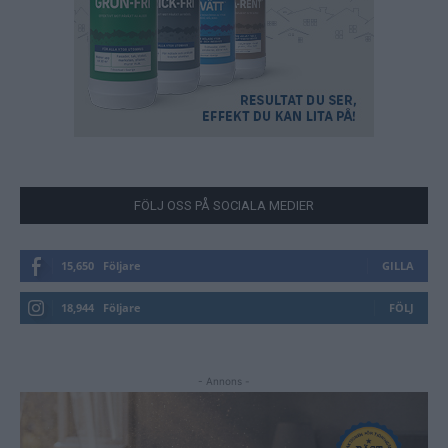
FÖLJ OSS PÅ SOCIALA MEDIER
15,650
Följare
GILLA
18,944
Följare
FÖLJ
- Annons -