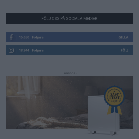
FÖLJ OSS PÅ SOCIALA MEDIER
15,650
Följare
GILLA
18,944
Följare
FÖLJ
- Annons -