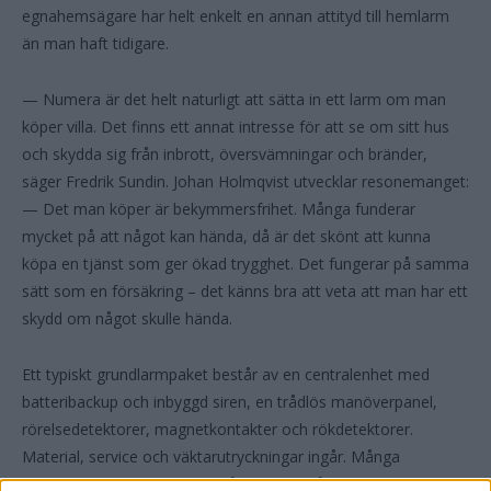
egnahemsägare har helt enkelt en annan attityd till hemlarm
än man haft tidigare.
— Numera är det helt naturligt att sätta in ett larm om man
köper villa. Det finns ett annat intresse för att se om sitt hus
och skydda sig från inbrott, översvämningar och bränder,
säger Fredrik Sundin. Johan Holmqvist utvecklar resonemanget:
— Det man köper är bekymmersfrihet. Många funderar
mycket på att något kan hända, då är det skönt att kunna
köpa en tjänst som ger ökad trygghet. Det fungerar på samma
sätt som en försäkring – det känns bra att veta att man har ett
skydd om något skulle hända.
Ett typiskt grundlarmpaket består av en centralenhet med
batteribackup och inbyggd siren, en trådlös manöverpanel,
rörelsedetektorer, magnetkontakter och rökdetektorer.
Material, service och väktarutryckningar ingår. Många
försäkringsbolag ger rabatt på premien, så det är en bra idé att