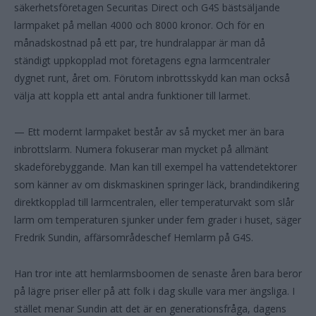
säkerhetsföretagen Securitas Direct och G4S bästsäljande
larmpaket på mellan 4000 och 8000 kronor. Och för en
månadskostnad på ett par, tre hundralappar är man då
ständigt uppkopplad mot företagens egna larmcentraler
dygnet runt, året om. Förutom inbrottsskydd kan man också
välja att koppla ett antal andra funktioner till larmet.
— Ett modernt larmpaket består av så mycket mer än bara
inbrottslarm. Numera fokuserar man mycket på allmänt
skadeförebyggande. Man kan till exempel ha vattendetektorer
som känner av om diskmaskinen springer läck, brandindikering
direktkopplad till larmcentralen, eller temperaturvakt som slår
larm om temperaturen sjunker under fem grader i huset, säger
Fredrik Sundin, affärsområdeschef Hemlarm på G4S.
Han tror inte att hemlarmsboomen de senaste åren bara beror
på lägre priser eller på att folk i dag skulle vara mer ängsliga. I
stället menar Sundin att det är en generationsfråga, dagens