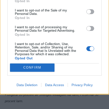
Opted In
kostnadsfri rådgivning för att hjälpa dig välja rätt larm.
I want to opt-out of the Sale of my
Personal Data.
Opted In
Tre larmtyper
I want to opt-out of processing my
Personal Data for Targeted Advertising.
• De som larmar till en larmcentral och vidarebefordrar
Opted In
larmet till en väktare. Endast Securitas och G4S har egna
I want to opt-out of Collection, Use,
larmcentraler, övriga företag kopplar till SOS Alarm.
Retention, Sale, and/or Sharing of my
Personal Data that Is Unrelated with the
Purposes for which it was collected.
• De som larmar lokalt via en siren på huset.
Opted Out
CONFIRM
• De som skickar ett meddelande till din mobil, gsm-larm.
Fakta
Data Deletion
Data Access
Privacy Policy
•
Ungefär 10 procent av Sveriges villaägare har larm, i USA har 30
procent larm.