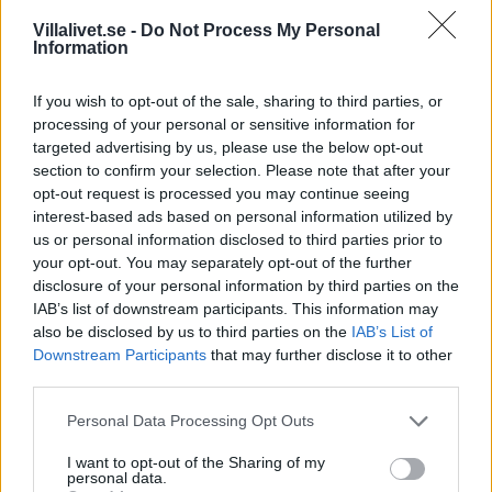
kolla vilka larm de godkänner innan man väljer.
Villalivet.se -
Do Not Process My Personal
Information
Fyra sätt att skydda sig mot inbrott:
If you wish to opt-out of the sale, sharing to third parties, or
• Grannsamverkan är A och O. Någon som håller koll när
processing of your personal or sensitive information for
du är bortrest, vattnar blommor, tänder och släcker
targeted advertising by us, please use the below opt-out
lampor, gör fotspår i snön eller skottar kan vara
section to confirm your selection. Please note that after your
skillnaden mellan om tjuven beslutar sig för just ditt hus
opt-out request is processed you may continue seeing
eller inte.
interest-based ads based on personal information utilized by
us or personal information disclosed to third parties prior to
your opt-out. You may separately opt-out of the further
• Allmän uppmärksamhet på folk som inte verkar ha i området
disclosure of your personal information by third parties on the
att göra. Om någon irrar omkring till synes planlöst, fråga
IAB’s list of downstream participants. This information may
vänligt om personen söker någon.
also be disclosed by us to third parties on the
IAB’s List of
Downstream Participants
that may further disclose it to other
third parties.
• Bra, robusta säkerhetsdörrar och godkända lås med
skalskydd, samt fönsterlås.
Personal Data Processing Opt Outs
I want to opt-out of the Sharing of my
• Ett godkänt larm med väl synliga skyltar som aviserar att
personal data.
huset är larmat. Svenska stöldskyddsföreningen har