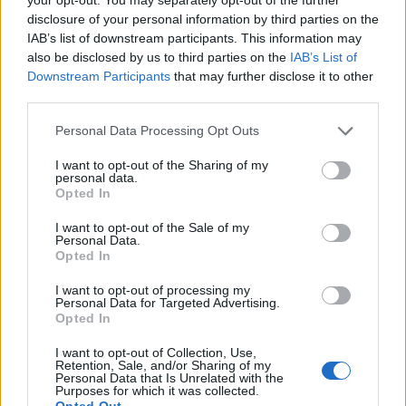
Nya Micatronic tekniken från ALF med över 12 000 timmars
disclosure of your personal information by third parties on the
brinntid. ALF tillverkas av är världens största producent av
IAB’s list of downstream participants. This information may
kompletta infravärmare för industri samt för kommersiellt
also be disclosed by us to third parties on the
IAB’s List of
bruk. Den patenterade mellanvågs tekniken som utgör
Downstream Participants
that may further disclose it to other
grundstommen i en ALF infravärmare är världsledande.
third parties.
ALF infravärme är det miljövänliga valet som
terassvärmare, på grund av ständigt ökande energipriser
Personal Data Processing Opt Outs
och risk för miljöförstöring som orsakas av fossila bränslen,
får nya alternativa uppvärmnings metoder allt större
I want to opt-out of the Sharing of my
personal data.
betydelse. Uppvärmning med el är det enda energislag
Opted In
som inte har något avfall, inte förorenar miljön, som kan
erhållas från förnybara energikällor.
I want to opt-out of the Sale of my
Personal Data.
Opted In
I want to opt-out of processing my
Relaterade produkter
Personal Data for Targeted Advertising.
Opted In
I want to opt-out of Collection, Use,
Retention, Sale, and/or Sharing of my
Personal Data that Is Unrelated with the
Purposes for which it was collected.
Opted Out