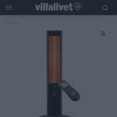
Hem
Trädgård
Altan & Terrass
Terrassvärmare
ALF
Micatronic