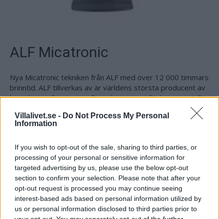
ALF Micatronic
Nya Micatronic tekniken från ALF med över 12 000 timmars
brinntid. ALF tillverkas av är världens största producent av
kompletta infravärmare för industri samt för kommersiellt
bruk. Den patenterade mellanvågs tekniken som utgör
Villalivet.se -
Do Not Process My Personal
grundstommen i..
Information
Artikelnr:
929647d49365
Kategori:
Terrassvärmare
If you wish to opt-out of the sale, sharing to third parties, or
processing of your personal or sensitive information for
targeted advertising by us, please use the below opt-out
Beskrivning
section to confirm your selection. Please note that after your
opt-out request is processed you may continue seeing
interest-based ads based on personal information utilized by
Beskrivning
us or personal information disclosed to third parties prior to
your opt-out. You may separately opt-out of the further