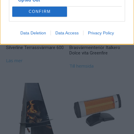
CONFIRM
Data Deletion
Data Access
Privacy Policy
Silverline Terrassvärmare 600
Brasvärmeinteriör Italkero
Dolce vita Greenfire
Läs mer
Till hemsida