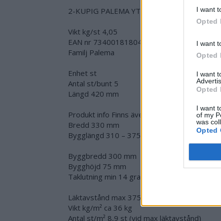
I want t
2-KUPIG PALEMA YTBEHANDLAD MELLAN
Opted 
Vikt kg/st 4,05
EAN nr 7340018180428
I want t
Familj Palema
Opted 
Enhet st
I want 
Advertis
Antal st/bunt 5
Opted 
Längd 420 mm
I want t
Produkt info Finns även i halvpall i samtliga f
of my P
was col
Bredd 330 mm
Opted 
Bygglängd 310 – 375 mm
Byggbredd 300 mm
Bygghöjd 75 mm
Taklutning min 14 grader
Läktavstånd max 375 mm
Vikt kg/m² ca 36 kg
Antal st/m² 8,9 st (vid max läktavstånd)