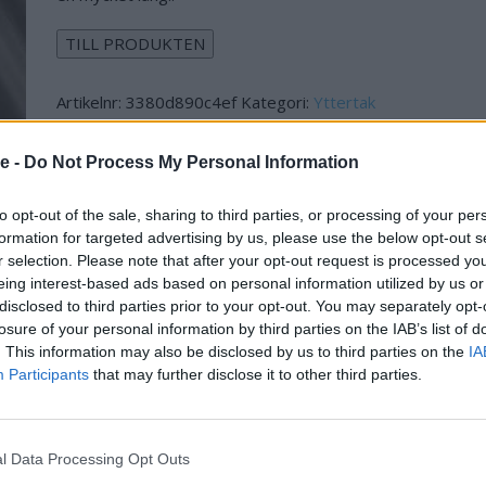
TILL PRODUKTEN
Artikelnr:
3380d890c4ef
Kategori:
Yttertak
se -
Do Not Process My Personal Information
to opt-out of the sale, sharing to third parties, or processing of your per
formation for targeted advertising by us, please use the below opt-out s
r selection. Please note that after your opt-out request is processed y
eing interest-based ads based on personal information utilized by us or
disclosed to third parties prior to your opt-out. You may separately opt-
losure of your personal information by third parties on the IAB’s list of
. This information may also be disclosed by us to third parties on the
IA
Participants
that may further disclose it to other third parties.
n en helt genomfärgad takpanna med Benderit
gen på taket. Ytbehandlingen är speciellt framtagen för
 mycket lång livslängd. Benderit är en egenutvecklad
l Data Processing Opt Outs
a kvalité. Alla produkter ytbehandlas två gånger.