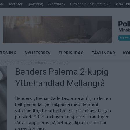
kiv
Tävlingar
Sponsring
Nyhetsbrev
Luftrenare bäst i test 2025
Bästa luft
TIDNING
NYHETSBREV
ELPRIS IDAG
TÄVLINGAR
KO
s Palema 2-kupig Ytbehandlad Mellangrå
Benders Palema 2-kupig
Ytbehandlad Mellangrå
Benders ytbehandlade takpanna är i grunden en
helt genomfärgad takpanna med Benderit
ytbehandling för att ytterligare framhäva färgen
på taket. Ytbehandlingen är speciellt framtagen
för att appliceras på betongtakpannor och har
en mycket lång..