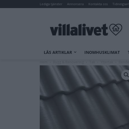
Lediga tjänster
Annonsera
Kontakta oss
Tidningsar
LÄS ARTIKLAR
INOMHUSKLIMAT
Hem
Bygg & Renovering
Tak
Yttertak
Bender