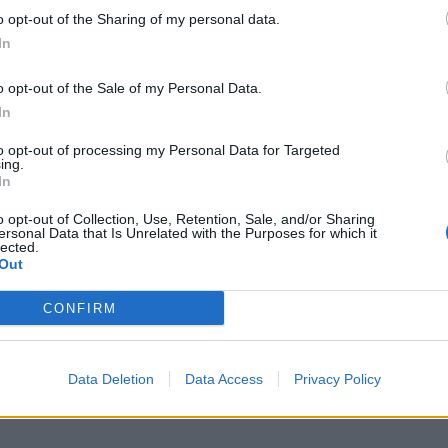
o opt-out of the Sharing of my personal data.
GRÅ
In
o opt-out of the Sale of my Personal Data.
In
to opt-out of processing my Personal Data for Targeted
ing.
In
o opt-out of Collection, Use, Retention, Sale, and/or Sharing
ärger (ex art nr 020020.5). 5 st/bunt.
ersonal Data that Is Unrelated with the Purposes for which it
lected.
Out
CONFIRM
Data Deletion
Data Access
Privacy Policy