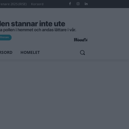
renare 2025 (RISE)
Korsord
RSORD
HOMELET