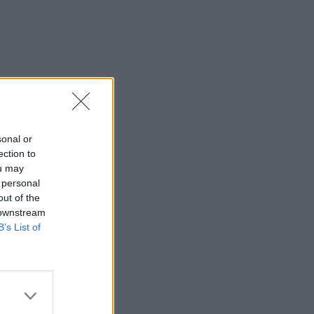
sonal or
ection to
ou may
 personal
out of the
 downstream
B’s List of