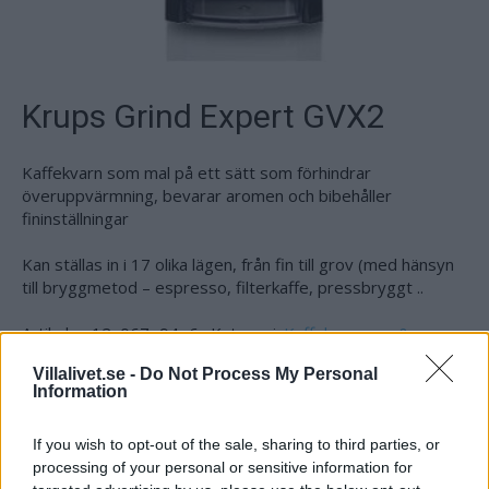
Krups Grind Expert GVX2
Kaffekvarn som mal på ett sätt som förhindrar
överuppvärmning, bevarar aromen och bibehåller
fininställningar
Kan ställas in i 17 olika lägen, från fin till grov (med hänsyn
till bryggmetod – espresso, filterkaffe, pressbryggt ..
Artikelnr:
12a067e94e6c
Kategori:
Kaffebryggare &
Espressomaskiner
Villalivet.se -
Do Not Process My Personal
Information
Beskrivning
If you wish to opt-out of the sale, sharing to third parties, or
processing of your personal or sensitive information for