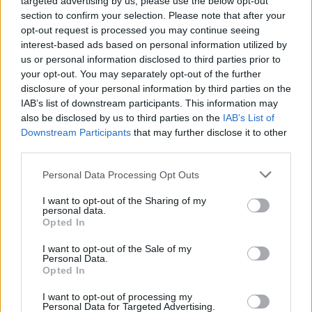
Beskrivning
targeted advertising by us, please use the below opt-out
section to confirm your selection. Please note that after your
opt-out request is processed you may continue seeing
Kaffekvarn som mal på ett sätt som förhindrar
interest-based ads based on personal information utilized by
överuppvärmning, bevarar aromen och bibehåller
us or personal information disclosed to third parties prior to
fininställningar
your opt-out. You may separately opt-out of the further
disclosure of your personal information by third parties on the
Kan ställas in i 17 olika lägen, från fin till grov (med hänsyn
IAB’s list of downstream participants. This information may
till bryggmetod – espresso, filterkaffe, pressbryggt kaffe)
also be disclosed by us to third parties on the
IAB’s List of
Downstream Participants
that may further disclose it to other
Kan mala 2–12 koppar åt gången
third parties.
Kapacitet inklusive lock och kaffebehållare: 200 g
Personal Data Processing Opt Outs
Löstagbar motor gör rengöringen enklare
I want to opt-out of the Sharing of my
personal data.
Opted In
Dubbel säkerhetsfunktion – kaffekvarnen kan inte
startas utan att locket och behållaren för kaffebönorna är
I want to opt-out of the Sale of my
på plats
Personal Data.
Opted In
Av-/På-knapp med blå indikatorlampa
I want to opt-out of processing my
Personal Data for Targeted Advertising.