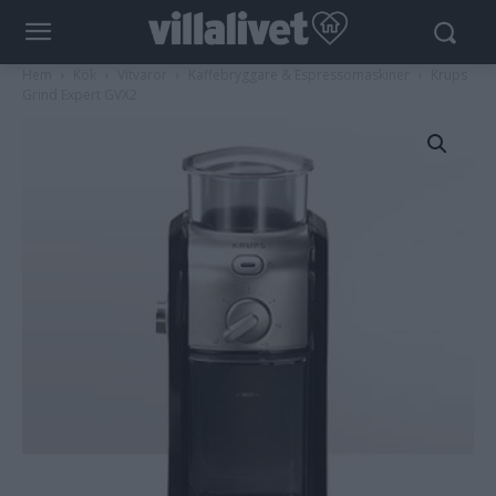
Hem
Kök
Vitvaror
Kaffebryggare & Espressomaskiner
Krups
Grind Expert GVX2