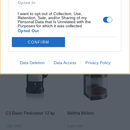
Rengöringsborste medföljer
Opted In
I want to opt-out of Collection, Use,
100 watt
Retention, Sale, and/or Sharing of my
Personal Data that Is Unrelated with the
Purposes for which it was collected.
Opted Out
Relaterade produkter
CONFIRM
Data Deletion
Data Access
Privacy Policy
C3 Basic Perkolator 12 kp
Melitta Molino
Läs mer
Läs mer