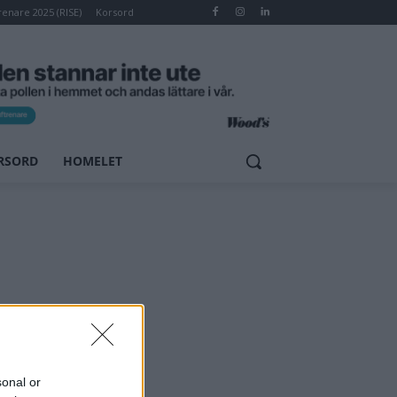
renare 2025 (RISE)
Korsord
RSORD
HOMELET
sonal or