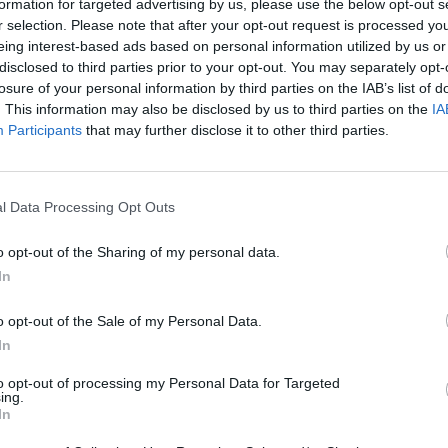
formation for targeted advertising by us, please use the below opt-out s
r selection. Please note that after your opt-out request is processed y
eing interest-based ads based on personal information utilized by us or
disclosed to third parties prior to your opt-out. You may separately opt-
losure of your personal information by third parties on the IAB’s list of
. This information may also be disclosed by us to third parties on the
IA
Participants
that may further disclose it to other third parties.
l Data Processing Opt Outs
o opt-out of the Sharing of my personal data.
In
r får ni ett funkishus med bredsidan mot utsikt och sol,
 Tack vare den långsmala formen får sluttningsplanet de
o opt-out of the Sale of my Personal Data.
. Allrummets placering centralt ihop med entré, ger
 rumsindelning ger också god kontakt med båda sidor av
In
d.
to opt-out of processing my Personal Data for Targeted
ing.
In