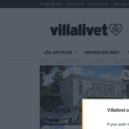
Lediga tjänster
Annonsera
Kontakta oss
Tidningsar
LÄS ARTIKLAR
INOMHUSKLIMAT
Hem
Bygg & Renovering
Hus & Villor
Mjöbäcks
Villalivet.
If you wish 