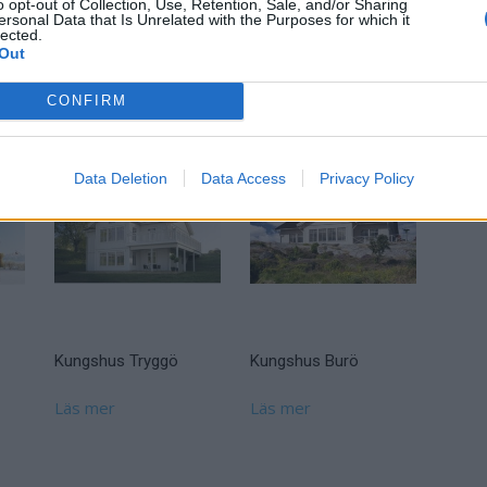
o opt-out of Collection, Use, Retention, Sale, and/or Sharing
ersonal Data that Is Unrelated with the Purposes for which it
lected.
” photos=”5″ text=”Följ oss @mjobacksvillan”]
Out
CONFIRM
Data Deletion
Data Access
Privacy Policy
Kungshus Tryggö
Kungshus Burö
Läs mer
Läs mer