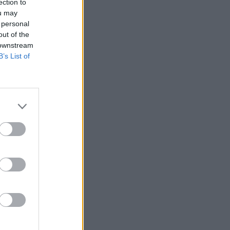
ection to
ou may
 personal
out of the
 downstream
B’s List of