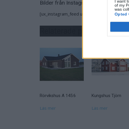
I want t
Bilder från Instagram
of my P
was col
[ux_instagram_feed username=”mjobacksvillan
Opted 
Relaterade produkter
Rörvikshus A 145:6
Kungshus Tjörn
Läs mer
Läs mer