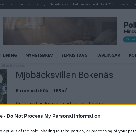
kiv
Tävlingar
Sponsring
Nyhetsbrev
Luftrenare bäst i test 2025
Bästa luft
TIDNING
NYHETSBREV
ELPRIS IDAG
TÄVLINGAR
KO
villan Bokenäs
Mjöbäcksvillan Bokenäs
6 rum och kök – 168m²
Sluttningshus för smala och branta tomter.
se -
Do Not Process My Personal Information
MER INFO
to opt-out of the sale, sharing to third parties, or processing of your per
Kategori:
Hus & Villor