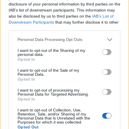
Fåglarna vill helst ha en lugn plats när de lägger ägg.
disclosure of your personal information by third parties on the
IAB’s list of downstream participants. This information may
Holkarna fungerar även som övernattningsutrymmen för
also be disclosed by us to third parties on the
IAB’s List of
fåglar som stannar kvar över vintern.
Downstream Participants
that may further disclose it to other
third parties.
Holkarna placeras på lämpliga platser i trädgården,
vanligtvis på träd, men även på husväggar.
Personal Data Processing Opt Outs
Höjden över marken varierar mellan 1-3 meter. Höjden
I want to opt-out of the Sharing of my
personal data.
bör vara betryggande för att förhindra inspektion från
Opted In
katter. Starar, gråsparvar, pilfinkar, kajor, svalor och
tornseglare bor gärna nära varandra.
I want to opt-out of the Sale of my
Personal Data.
Opted In
Holken ska placeras i skugga. I vilket väderstreck holken
vetter mot bryr sig fåglarna däremot inte om.
I want to opt-out of processing my
Personal Data for Targeted Advertising.
Ordet ”holk” kan spåras till det fornsvenska ordet ”holker”
Opted In
som betyder urholkat föremål.
I want to opt-out of Collection, Use,
Retention, Sale, and/or Sharing of my
I den danska boken Fåglar som hobby kan man läsa ”…att
Personal Data that Is Unrelated with the
Purposes for which it was collected.
det sedan urminnes tider varit så populärt att sätta upp
Opted Out