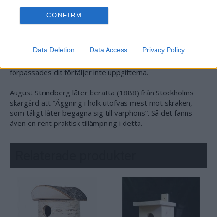
holkar och fågelbord.”
CONFIRM
Från Sverige finns det uppgifter om att slottsförvaltningen
på en holme i Norrström i Stockholm byggt ett så kallat
”swanehus” redan på senare hälften av 1500-talet. Detta
Data Deletion
Data Access
Privacy Policy
torde vara en av de tidigare uppgifterna om konstruerade
hus för fåglar – men om de frivilligt bebodde huset eller
förpassades dit förtäljer inte uppgifterna.
August Strindberg låter berätta (1888) från Stockholms
skärgård att ”Äggning i holk utöfvas mest mot skraken,
som tåligt låter begagna sig till värphöns”. Så det fanns
även en rent praktisk tillämpning i detta.
Relaterade produkter