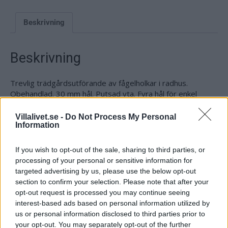
Beskrivning
Beskrivning
Trevlig trädgårdsutförande av fågelholkar i radhus.
Obehandlad. 30 mm hål. Putsad yta. Fyra hål för enkel
fastsättning. Mått 51 x 16 x 26 cm. Vikt 2,1 kg
Villalivet.se -
Do Not Process My Personal
Att sätta upp holkar för fåglarna är en liten, men viktig,
Information
naturvårdsinsats! Det finns inte många gamla träd kvar i
skogen numera för fåglarna att bygga sina bon i.
If you wish to opt-out of the sale, sharing to third parties, or
processing of your personal or sensitive information for
Det är nästan bostadbrist för fåglarna i skogen. Därför är
targeted advertising by us, please use the below opt-out
alla holkar som hängs upp bra, oavsett om den hängs upp i
section to confirm your selection. Please note that after your
ett träd i skogen eller hemma i trädgården.
opt-out request is processed you may continue seeing
interest-based ads based on personal information utilized by
Sätter man upp den hemma på tomten, ska man dock tänka
us or personal information disclosed to third parties prior to
på att sätta den på en lugn och skyddad plats om man kan.
your opt-out. You may separately opt-out of the further