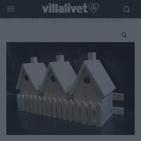
Hem
Trädgård
För Fåglarna
Träsaker.se Fågelholk Radhus