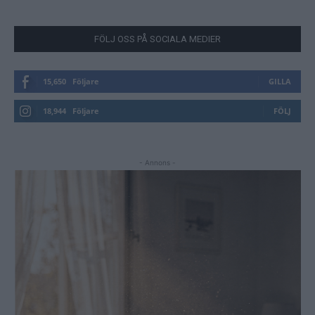
FÖLJ OSS PÅ SOCIALA MEDIER
15,650
Följare
GILLA
18,944
Följare
FÖLJ
- Annons -