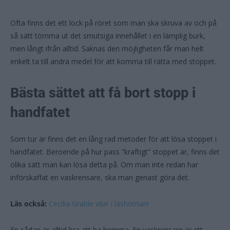
Ofta finns det ett lock på röret som man ska skruva av och på
så sätt tömma ut det smutsiga innehållet i en lämplig burk,
men långt ifrån alltid. Saknas den möjligheten får man helt
enkelt ta till andra medel för att komma till rätta med stoppet.
Bästa sättet att få bort stopp i
handfatet
Som tur är finns det en lång rad metoder för att lösa stoppet i
handfatet. Beroende på hur pass ”kraftigt” stoppet är, finns det
olika sätt man kan lösa detta på. Om man inte redan har
införskaffat en vaskrensare, ska man genast göra det.
Läs också:
Cecilia Gralde vilar i läshörnan!
En sådan är alltid bra att ha hemma. En vaskrensare är ett