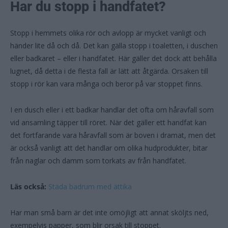
Har du stopp i handfatet?
Stopp i hemmets olika rör och avlopp är mycket vanligt och
händer lite då och då. Det kan gälla stopp i toaletten, i duschen
eller badkaret – eller i handfatet. Här gäller det dock att behålla
lugnet, då detta i de flesta fall är lätt att åtgärda. Orsaken till
stopp i rör kan vara många och beror på var stoppet finns.
I en dusch eller i ett badkar handlar det ofta om håravfall som
vid ansamling täpper till röret. När det gäller ett handfat kan
det fortfarande vara håravfall som är boven i dramat, men det
är också vanligt att det handlar om olika hudprodukter, bitar
från naglar och damm som torkats av från handfatet.
Läs också:
Städa badrum med ättika
Har man små barn är det inte omöjligt att annat sköljts ned,
exempelvis papper, som blir orsak till stoppet.