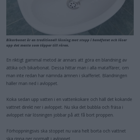
Bikarbonat är en traditionell lösning mot stopp i handfatet och löser
upp det mesta som täpper till rören.
En riktigt gammal metod är annars att göra en blandning av
ättika och bikarbonat. Dessa hittar man i alla mataffärer, om
man inte redan har nämnda ämnen i skafferiet. Blandningen
häller man ned i avloppet.
Koka sedan upp vatten i en vattenkokare och häll det kokande
vattnet direkt ner i avloppet. Nu ska det bubbla och fräsa i
avloppet när lösningen jobbar på att få bort proppen.
Förhoppningsvis ska stoppet nu vara helt borta och vattnet
ska rinna ner normalt i avloppet.