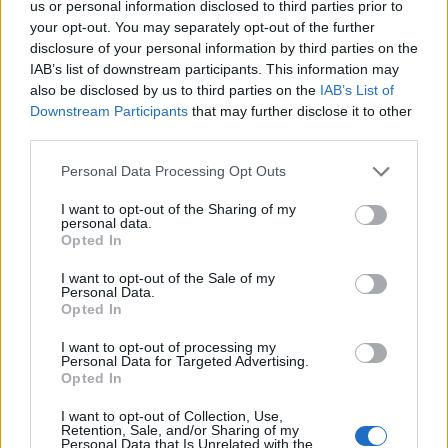
us or personal information disclosed to third parties prior to
Därefter kan du skölja med varmt vatten för att spola bort
your opt-out. You may separately opt-out of the further
eventuella blockeringar. Det är viktigt att följa anvisningarna på
disclosure of your personal information by third parties on the
maskindiskmedlet och vara försiktig när du hanterar kemikalier.
IAB’s list of downstream participants. This information may
Om stoppet är mer allvarligt kan det vara bäst att kontakta en
also be disclosed by us to third parties on the
IAB’s List of
Downstream Participants
that may further disclose it to other
professionell VVS-tekniker för att få hjälp.
third parties.
Stopp i avlopp kök husmorstips
Personal Data Processing Opt Outs
I want to opt-out of the Sharing of my
personal data.
Om du upplever stopp i avloppet i köket finns det några
Opted In
husmorstips du kan prova innan du kontaktar en rörmokare.
Ett sätt är att använda en avloppspump eller avloppsrensare
I want to opt-out of the Sale of my
Personal Data.
för att skapa tryck och lösa upp blockeringen.
Opted In
I want to opt-out of processing my
Du kan också blanda bikarbonat och vinäger och hälla det i
Personal Data for Targeted Advertising.
avloppet följt av kokande vatten. Låt det verka en stund och
Opted In
skölj sedan med varmt vatten.
I want to opt-out of Collection, Use,
Retention, Sale, and/or Sharing of my
Personal Data that Is Unrelated with the