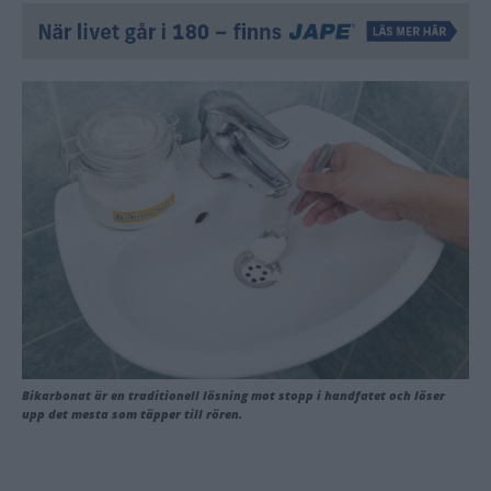
Bikarbonat är en traditionell lösning mot stopp i handfatet och löser
upp det mesta som täpper till rören.