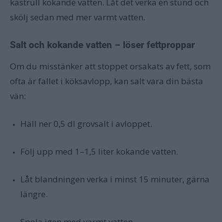
kastrull kokande vatten. Låt det verka en stund och
skölj sedan med mer varmt vatten.
Salt och kokande vatten – löser fettproppar
Om du misstänker att stoppet orsakats av fett, som
ofta är fallet i köksavlopp, kan salt vara din bästa
vän:
Häll ner 0,5 dl grovsalt i avloppet.
Följ upp med 1–1,5 liter kokande vatten.
Låt blandningen verka i minst 15 minuter, gärna
längre.
Spola igen med varmt vatten.