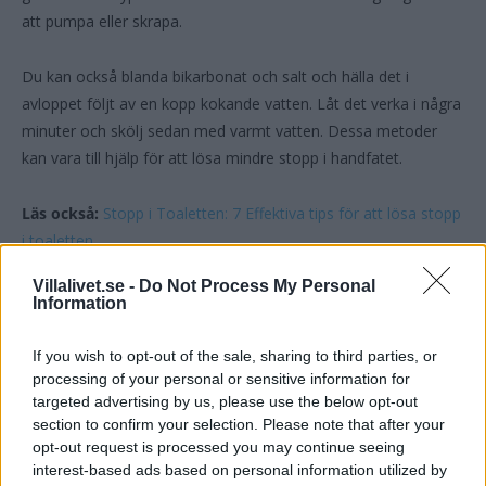
att pumpa eller skrapa.
Du kan också blanda bikarbonat och salt och hälla det i
avloppet följt av en kopp kokande vatten. Låt det verka i några
minuter och skölj sedan med varmt vatten. Dessa metoder
kan vara till hjälp för att lösa mindre stopp i handfatet.
Läs också:
Stopp i Toaletten: 7 Effektiva tips för att lösa stopp
i toaletten
Villalivet.se -
Do Not Process My Personal
Stopp i avlopp maskindiskmedel
Information
If you wish to opt-out of the sale, sharing to third parties, or
Vid ett stopp i avloppet kan du prova att använda
processing of your personal or sensitive information for
maskindiskmedel för att försöka lösa problemet. En metod är
targeted advertising by us, please use the below opt-out
att hälla en liten mängd maskindiskmedel i avloppet och låta
section to confirm your selection. Please note that after your
det verka under en stund.
opt-out request is processed you may continue seeing
interest-based ads based on personal information utilized by