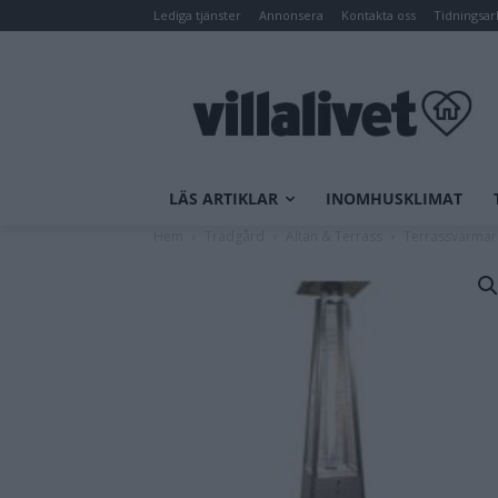
Lediga tjänster
Annonsera
Kontakta oss
Tidningsar
LÄS ARTIKLAR
INOMHUSKLIMAT
Hem
Trädgård
Altan & Terrass
Terrassvärmar