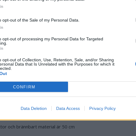
v. olycka
In
eter Skyddsgaller för eldröret
o opt-out of the Sale of my Personal Data.
In
 lågan slocknar
to opt-out of processing my Personal Data for Targeted
ing.
In
o opt-out of Collection, Use, Retention, Sale, and/or Sharing
ersonal Data that Is Unrelated with the Purposes for which it
lected.
Out
CONFIRM
as med regulator och slang. Vi rekommenderar P11
Data Deletion
Data Access
Privacy Policy
19 timmar
ktor och brännbart material är 50 cm