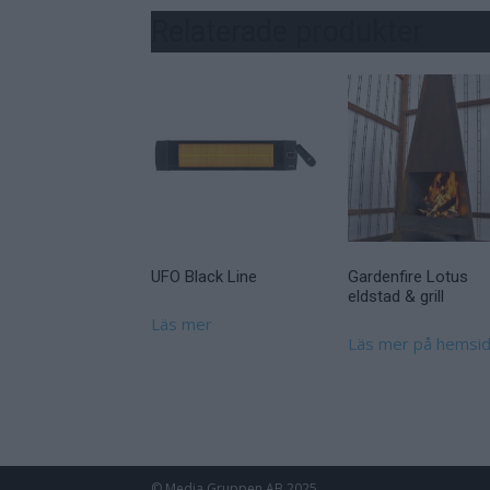
Relaterade produkter
UFO Black Line
Gardenfire Lotus
eldstad & grill
Läs mer
Läs mer på hemsi
© Media Gruppen AB 2025