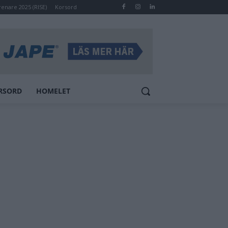
renare 2025 (RISE)
Korsord
RSORD
HOMELET