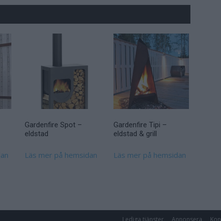
Gardenfire Spot –
Gardenfire Tipi –
eldstad
eldstad & grill
dan
Läs mer på hemsidan
Läs mer på hemsidan
Lediga tjänster
Annonsera
Kon