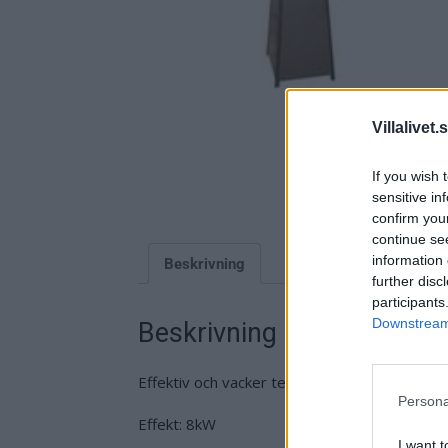
Villalivet.
If you wish 
sensitive in
confirm you
continue se
information 
Beskrivning
further disc
participants
Downstream 
Beskrivning
Effektiv och vacker terrassvärmare.
Persona
Effekt: 8kW
I want t