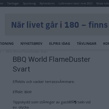
kiv
Tävlingar
Sponsring
Nyhetsbrev
Luftrenare bäst i test 2025
Bästa luft
TIDNING
NYHETSBREV
ELPRIS IDAG
TÄVLINGAR
KO
e
BBQ World FlameDuster Svart
BBQ World FlameDuster
Svart
Effektiv och vacker terrassvÃ¤rmare.
Effekt: 8kW
Tippskydd som stÃ¤nger av gastillfÃ¶rseln vid
ev. olycka