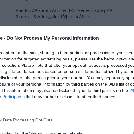
RundstrÃ¥lande vÃ¤rme. TÃ¤cker en radie pÃ¥
2 meter Skyddsgaller fÃ¶r eldrÃ¶ret
SÃ¤ker tÃ¤ndsÃ..
se -
Do Not Process My Personal Information
Pris: 5995,00
to opt-out of the sale, sharing to third parties, or processing of your per
Artikelnr:
17fa5d9268e1
Kategori:
formation for targeted advertising by us, please use the below opt-out s
Terrassvärmare
r selection. Please note that after your opt-out request is processed y
eing interest-based ads based on personal information utilized by us or
disclosed to third parties prior to your opt-out. You may separately opt-
losure of your personal information by third parties on the IAB’s list of
. This information may also be disclosed by us to third parties on the
IA
Participants
that may further disclose it to other third parties.
l Data Processing Opt Outs
o opt-out of the Sharing of my personal data.