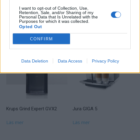
CHARMY (T55) den rätta för dig.
I want to opt-out of Collection, Use,
Retention, Sale, and/or Sharing of my
Personal Data that Is Unrelated with the
Purposes for which it was collected.
Relaterade produkter
Opted Out
CONFIRM
Data Deletion
Data Access
Privacy Policy
Krups Grind Expert GVX2
Jura GIGA 5
Läs mer
Läs mer