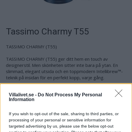
Tassimo Charmy T55
TASSIMO CHARMY (T55)
TASSIMO CHARMY (T55) ger ditt hem en touch av
designerstil. Men skönheten sitter inte bara på ytan. En
slimmad, elegant utsida och en toppmodern Intellibrew™-
teknik på insidan för en perfekt kopp, varje gång.
Pris
: 1090,00
Villalivet.se -
Do Not Process My Personal
Information
..
If you wish to opt-out of the sale, sharing to third parties, or
Artikelnr:
59fdf9e76736
Kategori:
Kaffebryggare &
processing of your personal or sensitive information for
Espressomaskiner
targeted advertising by us, please use the below opt-out