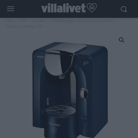
Hem
Kök
Vitvaror
Kaffebryggare & Espressomaskiner
Tassimo Charmy T55