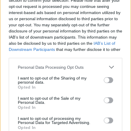
section to confirm your selection. Please note that after your
opt-out request is processed you may continue seeing
Beskrivning
interest-based ads based on personal information utilized by
us or personal information disclosed to third parties prior to
Beskrivning
your opt-out. You may separately opt-out of the further
disclosure of your personal information by third parties on the
IAB’s list of downstream participants. This information may
TASSIMO CHARMY (T55)
also be disclosed by us to third parties on the
IAB’s List of
Downstream Participants
that may further disclose it to other
TASSIMO CHARMY (T55) ger ditt hem en touch av
third parties.
designerstil. Men skönheten sitter inte bara på ytan. En
slimmad, elegant utsida och en toppmodern Intellibrew™-
Personal Data Processing Opt Outs
teknik på insidan för en perfekt kopp, varje gång.
I want to opt-out of the Sharing of my
personal data.
Förutom alla standard TASSIMO-funktioner, har TASSIMO
Opted In
CHARMY (T55) dessutom ett avancerat
vattenfiltreringssystem och en unik styrkeinställning, för en
I want to opt-out of the Sale of my
ultimat upplevelse.
Personal Data.
Opted In
Om du älskar gott kaffe, doftande te och de bästa
I want to opt-out of processing my
chokladdryckerna, samtidigt som du uppskattar skönhet
Personal Data for Targeted Advertising.
och älskar att upptäcka nya smaker, då är TASSIMO
Opted In