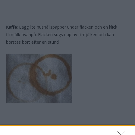
Kaffe
: Lägg lite hushållspapper under fläcken och en klick
filmjölk ovanpå. Fläcken sugs upp av filmjölken och kan
borstas bort efter en stund.
Olja
: Gnugga med lite diskmedel och tvätta sen i maskin,