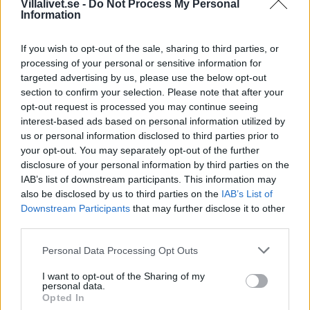
Villalivet.se -
Do Not Process My Personal
galltvål är också bra.
Information
If you wish to opt-out of the sale, sharing to third parties, or
processing of your personal or sensitive information for
targeted advertising by us, please use the below opt-out
Rost
: Häll på bakpulver och sedan lite ättika. Vänta en stund,
section to confirm your selection. Please note that after your
gnid sedan med en svamp. Eller testa tvålull! Eller testa gnida
opt-out request is processed you may continue seeing
med oxalsyra (finns i färghandeln, eller naturligt i rabarber!).
interest-based ads based on personal information utilized by
Andra husmorstips för fläckborttagning av rost är att gnida
us or personal information disclosed to third parties prior to
med en halv rå lök, ättika, tandkräm eller ketchup!
your opt-out. You may separately opt-out of the further
disclosure of your personal information by third parties on the
IAB’s list of downstream participants. This information may
also be disclosed by us to third parties on the
IAB’s List of
Downstream Participants
that may further disclose it to other
Stearin
: Skrapa först bort så mycket som möjligt av stearinet
third parties.
med t.ex en bordskniv eller sked. Ibland kan det vara lättare att
Personal Data Processing Opt Outs
pilla bort om man först kyler med iskuber i en påse.
I want to opt-out of the Sharing of my
personal data.
Lägg sen på ett par lager hushållspapper eller ett kaffefilter
Opted In
över fläcken och stryk med strykjärn tills stearinet smälter och