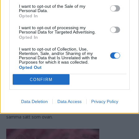
I want to opt-out of the Sale of my
sugs upp i pappret. Flytta runt pappret och stryk igen tills allt
Personal Data.
stearin är borta.
Opted In
I want to opt-out of processing my
Alternativt, värm med en hårtork på fläcken! Sug upp det
Personal Data for Targeted Advertising.
Opted In
smälta stearinet med hushållspapper eller kaffefilter som ovan.
I want to opt-out of Collection, Use,
Retention, Sale, and/or Sharing of my
Kvar blir en fettfläck, som man kan få bort med fettlösande
Personal Data that Is Unrelated with the
medel som t.ex diskmedel, vanlig hårdtvål, galltvål mm.
Purposes for which it was collected.
Opted Out
Är det färgat stearin kan man efter att man skrapat bort det
CONFIRM
som gick, testa att droppa på vitt stearin på det som återstår
av fläcken. Då löses det färgade stearinet upp, och blandas
med det vita. När det har stelnat pillar man bort blandningen
Data Deletion
Data Access
Privacy Policy
och stryker sen med strykjärn eller värmer med hårtork på
samma sätt som ovan.