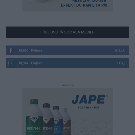
FÖLJ OSS PÅ SOCIALA MEDIER
15,650
Följare
GILLA
18,944
Följare
FÖLJ
- Annons -