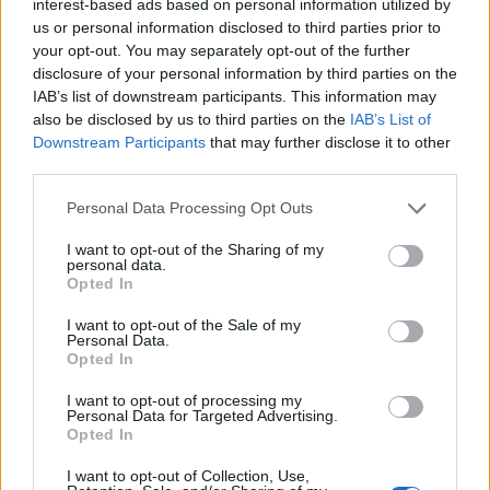
gör att testbilen ligger som klistrad mot asfalten och med hjälp
interest-based ads based on personal information utilized by
us or personal information disclosed to third parties prior to
av en utsökt sjustegad dubbelkopplingslåda klaras sprinten till
your opt-out. You may separately opt-out of the further
hundra på 4,5 sekunder.
disclosure of your personal information by third parties on the
IAB’s list of downstream participants. This information may
Allt känns så förbaskat rätt att man kan börja grina av glädje.
also be disclosed by us to third parties on the
IAB’s List of
Tja, ända fram tills att testbilen ska återlämnas och den
Downstream Participants
that may further disclose it to other
third parties.
lustfyllda medicineringen övergår i svåra abstinensbesvär.
Dessvärre är det enda kända botemedlet mer Alpine A110 och
Personal Data Processing Opt Outs
det till ett grundpris av 625 000 kronor. Man kan bli deprimerad
för mindre!
I want to opt-out of the Sharing of my
personal data.
Opted In
1
av 3
I want to opt-out of the Sale of my
Personal Data.
Opted In
I want to opt-out of processing my
Personal Data for Targeted Advertising.
Opted In
I want to opt-out of Collection, Use,