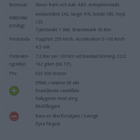
Bromsar:
Skivor fram och bak. ABS. Antispinn/sladd.
Axelavstånd 242, längd 418, bredd 180, höjd
Mått/Vikt
125.
(cm/kg):
Tjänstevikt 1 086. Bränsletank 45 liter.
Prestanda
Toppfart 250 km/h. Acceleration 0-100 km/h
:
4,5 sek.
Förbrukni
7,2 liter per 100 km vid blandad körning. CO2:
ng/Miljö:
162 g/km (WLTP).
Pris:
625 000 kronor.
Effekt i relation till vikt
Enastående växellåda
Rallygener med sting
Blickfångare
Bara en återförsäljare i Sverige
Dyra färgval