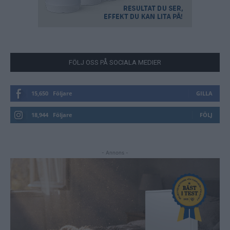
FÖLJ OSS PÅ SOCIALA MEDIER
15,650
Följare
GILLA
18,944
Följare
FÖLJ
- Annons -