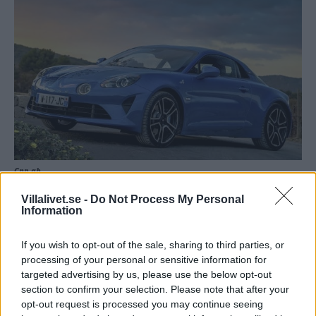
Cnp ab
Villalivet.se -
Do Not Process My Personal
Depressionen slår till
Information
If you wish to opt-out of the sale, sharing to third parties, or
Den franska sportkärran är rena rama lyckopillret på vägen
processing of your personal or sensitive information for
och det beror inte bara på den raka bensinfyran på 1,8-liter.
targeted advertising by us, please use the below opt-out
Aluminiumkarossen har nämligen nitats och limmats ihop,
section to confirm your selection. Please note that after your
vilket kapar vikten och ökar vridstyvheten. Den bakre diffusorn
opt-out request is processed you may continue seeing