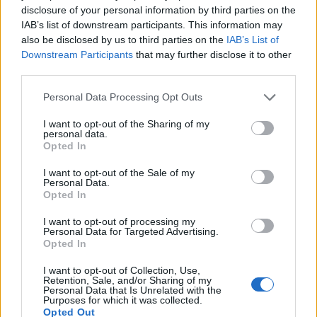
disclosure of your personal information by third parties on the
Wood’s AD20 Hybrid Avfuktare &
IAB’s list of downstream participants. This information may
Luftrenare
also be disclosed by us to third parties on the
IAB’s List of
Downstream Participants
that may further disclose it to other
third parties.
Värde: 4 895 kr
2 Vinnare
Personal Data Processing Opt Outs
Fri frakt!
I want to opt-out of the Sharing of my
personal data.
OBS! Denna auktion erbjuder 2 eller fler vinnare. Det
Opted In
innebär att de högsta unika budgivarna får köpa
produkten till sina högsta bud.
I want to opt-out of the Sale of my
Personal Data.
Opted In
En kombinerad avfuktare och luftrenare,
I want to opt-out of processing my
fylld med smarta funktioner!
Personal Data for Targeted Advertising.
Opted In
Wood’s AD20 Hybrid är en revolutionerande produkt som
ger dig det bästa möjliga inomhusklimatet! Wood’s AD20
I want to opt-out of Collection, Use,
Retention, Sale, and/or Sharing of my
Hybrid tar effektivt och energisnålt bort överflödig fukt
Personal Data that Is Unrelated with the
och dålig lukt, samtidigt som de svensktillverkade Active
Purposes for which it was collected.
Opted Out
ION HEPA filtren renar luften från skadliga partiklar.