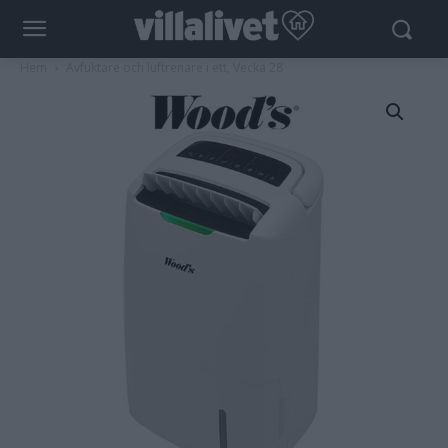
Hem
Avfuktare och luftrenare i ett, Vecka 28