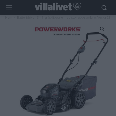
Hem
Batteridriven 3-i-1 gräsklippare med stor uppsamlare, Vecka 23