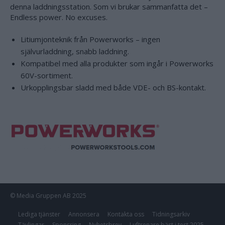
denna laddningsstation. Som vi brukar sammanfatta det –
Endless power. No excuses.
Litiumjonteknik från Powerworks – ingen
självurladdning, snabb laddning.
Kompatibel med alla produkter som ingår i Powerworks
60V-sortiment.
Urkopplingsbar sladd med både VDE- och BS-kontakt.
© Media Gruppen AB 2025
Lediga tjänster
Annonsera
Kontakta oss
Tidningsarkiv
Tävlingar
Sponsring
Nyhetsbrev
Luftrenare bäst i test 2025