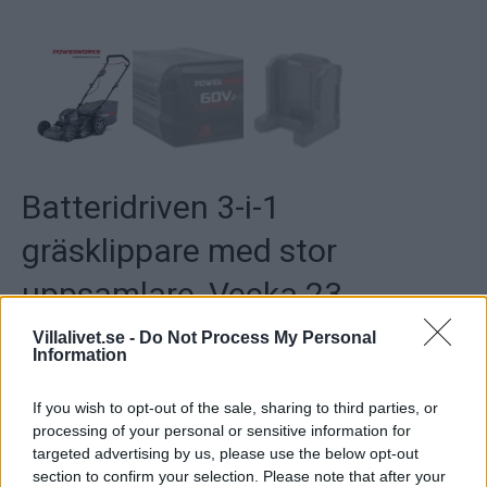
Batteridriven 3-i-1
gräsklippare med stor
uppsamlare, Vecka 23
Villalivet.se -
Do Not Process My Personal
Värde: 4 299 kr
Information
If you wish to opt-out of the sale, sharing to third parties, or
Beskrivning
processing of your personal or sensitive information for
targeted advertising by us, please use the below opt-out
section to confirm your selection. Please note that after your