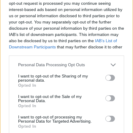
Beskrivning
opt-out request is processed you may continue seeing
interest-based ads based on personal information utilized by
us or personal information disclosed to third parties prior to
Powerworks gräsklippare med 46
your opt-out. You may separately opt-out of the further
disclosure of your personal information by third parties on the
cm klippbredd
IAB’s list of downstream participants. This information may
also be disclosed by us to third parties on the
IAB’s List of
Värde: 4 299 kr
Downstream Participants
that may further disclose it to other
3 Vinnare
third parties.
Frakt: 895 kr
Personal Data Processing Opt Outs
Denna robusta samt lättanvända gräsklippare med en
I want to opt-out of the Sharing of my
bredd på 46 cm har prestandan att få jobbet gjort med
personal data.
frihet av trådlös klippning. Den har en DigiPro borstlös
Opted In
motor som erbjuder längre körtid och lägre ljudnivåer. Den
I want to opt-out of the Sale of my
är mångsidig med en 3 i 1 funktion för mulchning,
Personal Data.
uppsamling och sidtömning. Gräsuppsamlaren rymmer 55
Opted In
liter vilket ger användaren mer tid tillägnad åt klippning och
en reducerad mängd tid för att tömma behållaren. .
I want to opt-out of processing my
Personal Data for Targeted Advertising.
Powerworks – endless power.
Opted In