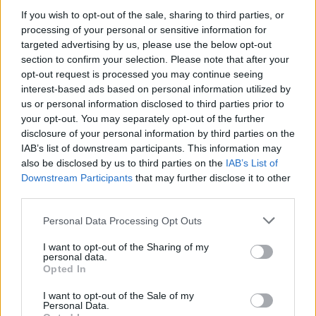
Artikelnr:
50c209bbad2b
Kategori:
Braskaminer
If you wish to opt-out of the sale, sharing to third parties, or
processing of your personal or sensitive information for
targeted advertising by us, please use the below opt-out
Beskrivning
section to confirm your selection. Please note that after your
opt-out request is processed you may continue seeing
interest-based ads based on personal information utilized by
Beskrivning
us or personal information disclosed to third parties prior to
your opt-out. You may separately opt-out of the further
disclosure of your personal information by third parties on the
Troja är en vacker braskamin – perfekt för stora bostäder.
IAB’s list of downstream participants. This information may
Massiv, finsk täljsten ser till så att värmen avges på ett
also be disclosed by us to third parties on the
IAB’s List of
effektivt sätt och täljstensbeklädnaden är noga anpassad
Downstream Participants
that may further disclose it to other
efter insatsen. Naturens egen design dekorerar varje
third parties.
enskild kamin och därför finns det inte två ytor som är lika.
TROJA har ett konvektionsgaller längst upp, vilket säkrar
Personal Data Processing Opt Outs
att du kan justera värmeavgivningen genom
konvektionskanalen.
I want to opt-out of the Sharing of my
personal data.
Opted In
En värklig pärla i en modern bostad.
I want to opt-out of the Sale of my
Effekt: 3 – 8 kW
Personal Data.