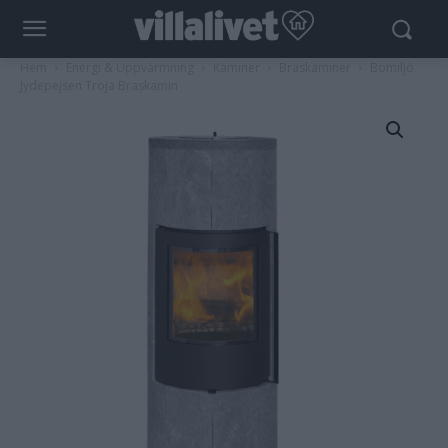
Hem
Energi & Uppvärmning
Kaminer
Braskaminer
Bomiljö
Jydepejsen Troja Braskamin