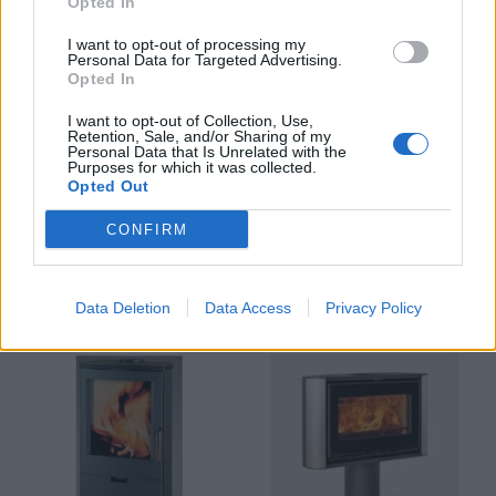
Verkningsgrad: 81%
Opted In
Höjd: 1462, 1816, 2170 mm
I want to opt-out of processing my
Djup: 550 mm
Personal Data for Targeted Advertising.
Bredd: 550 mm
Opted In
Vikt: 380, 445, 500 Kg
Svanenmärkt
I want to opt-out of Collection, Use,
Retention, Sale, and/or Sharing of my
P-märkt: EN 13240 godkänd
Personal Data that Is Unrelated with the
Max vedlängd: 340 mm
Purposes for which it was collected.
Opted Out
Säkerhetsavstånd rygg: 100 mm
Säkerhetsavstånd sida: 400 mm
CONFIRM
Relaterade produkter
Data Deletion
Data Access
Privacy Policy