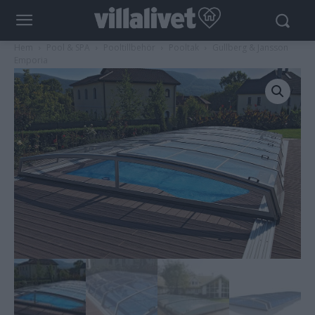
Hem
Pool & SPA
Pooltillbehör
Pooltak
Gullberg & Jansson
Emporia