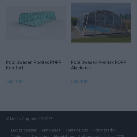
Pool Sweden Pooltak POPP
Pool Sweden Pooltak POPP
Komfort
Akademie
Läs mer
Läs mer
© Media Gruppen AB 2025
Lediga tjänster
Annonsera
Kontakta oss
Tidningsarkiv
Tävlingar
Sponsring
Nyhetsbrev
Luftrenare bäst i test 2025