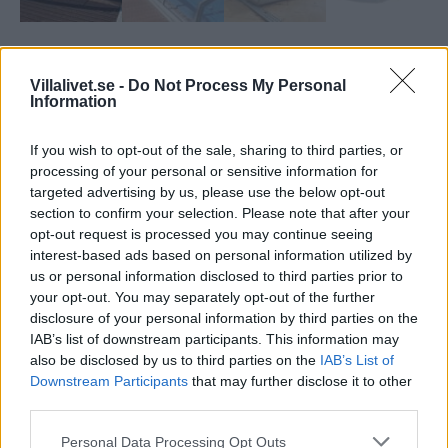
Gullberg & Jansson Emporia
Villalivet.se -
Do Not Process My Personal
Information
Emporia
Lågt pooltak  Måttbeställes. Emporia är ett av marknadens
If you wish to opt-out of the sale, sharing to third parties, or
lägsta pooltak och
processing of your personal or sensitive information for
smälter vackert in i din trädgård. Emporia är ett av våra
targeted advertising by us, please use the below opt-out
lägsta pooltak, med en höjd från
section to confirm your selection. Please note that after your
endast 63 cm, och i utsökt design. Emporia utrustas alltid
opt-out request is processed you may continue seeing
i klarplast, 4 mm (PC). Emporia har extra platta
interest-based ads based on personal information utilized by
komfortskenor med en höjd på
us or personal information disclosed to third parties prior to
endast 12 mm.
your opt-out. You may separately opt-out of the further
Emporia har automatisk sektionslåsning med nyckel, så
disclosure of your personal information by third parties on the
att pooltaket kan öppnas och stängas snabbt och smidigt.
IAB’s list of downstream participants. This information may
also be disclosed by us to third parties on the
IAB’s List of
Till hemsidan
Downstream Participants
that may further disclose it to other
third parties.
Artikelnr:
ab19376924ed
Kategori:
Pooltak
Personal Data Processing Opt Outs