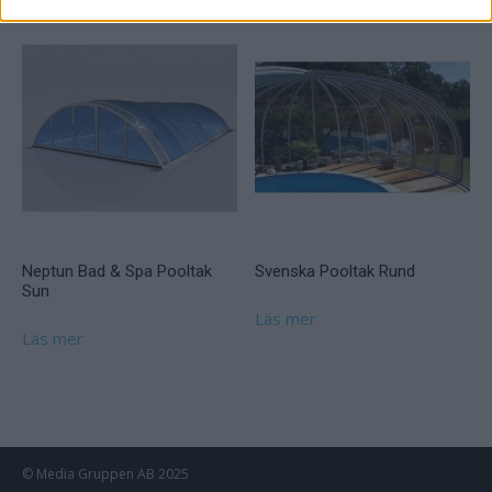
Neptun Bad & Spa Pooltak
Svenska Pooltak Rund
Sun
Läs mer
Läs mer
© Media Gruppen AB 2025