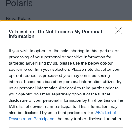
Polaris
Nova Polaris
Särskilt robust pooltak  Måttbeställes. Nova Polaris-serien
är alltid måttbeställd
Villalivet.se -
Do Not Process My Personal
Information
och lämplig för dig som letar efter ett särskilt robust
pooltak. Nova Polaris-serien är mer kraftfullt utformad
jämfört med
If you wish to opt-out of the sale, sharing to third parties, or
Nova Comfort-serien och har förstärkta aluminiumprofiler
processing of your personal or sensitive information for
som är 54/40 mm, istället för 44/40 mm. Panelerna är
targeted advertising by us, please use the below opt-out
också
section to confirm your selection. Please note that after your
tjockare och kan beställas i kanalplast 8 mm eller klarplast i
opt-out request is processed you may continue seeing
4 mm mot pristillägg. Nova Polaris kan utformas för att
interest-based ads based on personal information utilized by
t.ex. passa en pool både
us or personal information disclosed to third parties prior to
med och utan romersk trappa. Nova Polaris-serien har
your opt-out. You may separately opt-out of the further
extra platta komfortskenor med en höjd på endast 12 mm.
disclosure of your personal information by third parties on the
Nova Polaris har automatisk sektionslåsning med nyckel, så
IAB’s list of downstream participants. This information may
att pooltaket kan öppnas och stängas snabbt och smidigt.
also be disclosed by us to third parties on the
IAB’s List of
Downstream Participants
that may further disclose it to other
Till hemsidan
third parties.