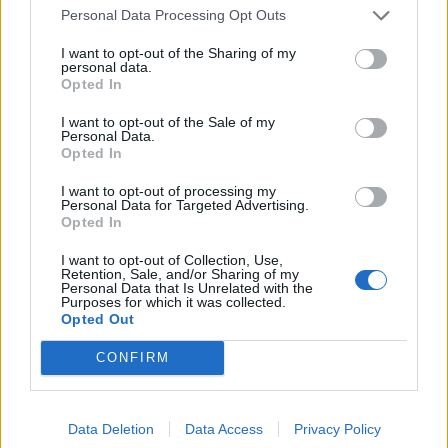
Personal Data Processing Opt Outs
Artikelnr:
b0fa7fb26d07
Kategori:
Pooltak
I want to opt-out of the Sharing of my
personal data.
Opted In
Relaterade produkter
I want to opt-out of the Sale of my
Personal Data.
Opted In
I want to opt-out of processing my
Personal Data for Targeted Advertising.
Opted In
I want to opt-out of Collection, Use,
Retention, Sale, and/or Sharing of my
Personal Data that Is Unrelated with the
Purposes for which it was collected.
Opted Out
CONFIRM
Svenska Pooltak Vario
Termatec Laguna Neo
Läs mer
Läs mer
Data Deletion
Data Access
Privacy Policy