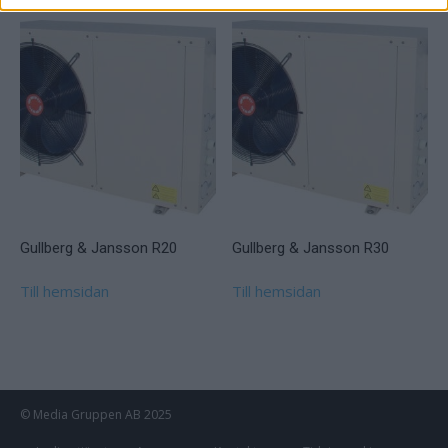
Gullberg & Jansson R20
Gullberg & Jansson R30
Till hemsidan
Till hemsidan
© Media Gruppen AB 2025