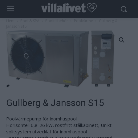
Hem
Pool & SPA
Pooltillbehör
Poolvärme
Gullberg &
Jansson S15
Gullberg & Jansson S15
Poolvärmepump för inomhuspool
Horisontell 6,8-26 kW, rostfritt stålkabinett, Unikt
splitsystem utvecklat för inomhuspool
 Inget vatten utomhus eliminerar frysrisk vintertid