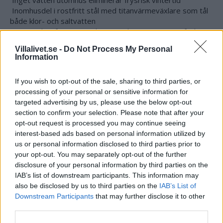
 Inomhusdel i rostfritt stål med titanvärmeväxlare som tål
både klor- och saltvatten
 Dynamisk avfrostning och värmeslinga garanterar funktion
ner till -15°C
Villalivet.se -
Do Not Process My Personal
 Reducerar uppvärmningskostnaderna med cirka 70% på
Information
årsbasis
 S-serien har horisontellt luftutblås med undantag av S40
If you wish to opt-out of the sale, sharing to third parties, or
och S60-3P, som har vertikalt luftutblås
processing of your personal or sensitive information for
 Digital LED-display för enkel temperaturinställning med
targeted advertising by us, please use the below opt-out
timer
section to confirm your selection. Please note that after your
 Miljövänligt och effektivt köldmedium (R410A)
opt-out request is processed you may continue seeing
 Inbyggd flödesvakt för säker drift och unionskopplingar för
interest-based ads based on personal information utilized by
enkel installation
us or personal information disclosed to third parties prior to
 Levereras med vinteröverdrag samt installationstillbehör
your opt-out. You may separately opt-out of the further
 3 års fullservicegaranti och 7 års materialgaranti för
disclosure of your personal information by third parties on the
kompressorn
IAB’s list of downstream participants. This information may
also be disclosed by us to third parties on the
IAB’s List of
Pris
: 28995
Downstream Participants
that may further disclose it to other
third parties.
Till hemsidan