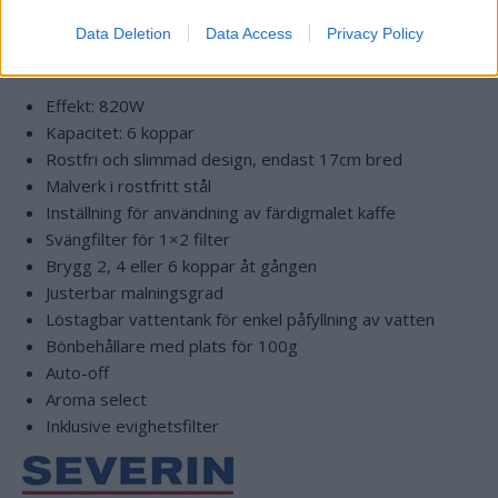
malningsgraden så du får ditt kaffe precis som du vill ha
det. Bjud dina vänner på ett mer smakrikt och aromafyllt
Data Deletion
Data Access
Privacy Policy
kaffe och unna dig lite lyx i vardagen.
Effekt: 820W
Kapacitet: 6 koppar
Rostfri och slimmad design, endast 17cm bred
Malverk i rostfritt stål
Inställning för användning av färdigmalet kaffe
Svängfilter för 1×2 filter
Brygg 2, 4 eller 6 koppar åt gången
Justerbar malningsgrad
Löstagbar vattentank för enkel påfyllning av vatten
Bönbehållare med plats för 100g
Auto-off
Aroma select
Inklusive evighetsfilter