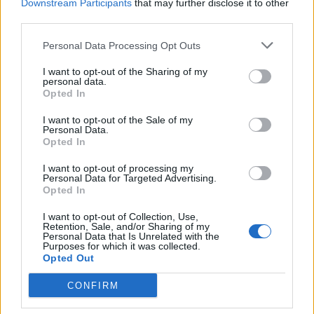
Downstream Participants
that may further disclose it to other
third parties.
Beskrivning
Personal Data Processing Opt Outs
I want to opt-out of the Sharing of my
personal data.
Kaffebryggare med kvarn, Severin
Opted In
I want to opt-out of the Sale of my
3 vinnare
Personal Data.
Opted In
Värde: 1 899 kr
Frakt: 300 kr
I want to opt-out of processing my
Personal Data for Targeted Advertising.
OBS! Denna auktion erbjuder 2 eller fler vinnare. Det
Opted In
innebär att de högsta unika budgivarna får köpa
produkten till sina högsta bud.
I want to opt-out of Collection, Use,
Retention, Sale, and/or Sharing of my
Personal Data that Is Unrelated with the
Ett nytt tillskott i kaffefamiljen en uppföljare till den tidigare
Purposes for which it was collected.
Opted Out
kaffebryggaren med kvarn. Den här nya modellen är inte
bara snyggare utan även billigare! Kaffebryggaren är
CONFIRM
utrustad med ett rostfritt malverk som ger färskmalet
kaffe vid varje bryggning. Givetvis kan du justera