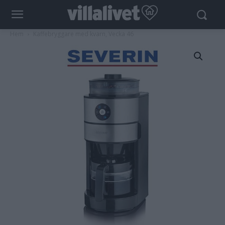
Hem
Kaffebryggare med kvarn, Vecka 46