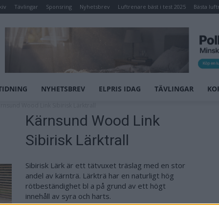
kiv
Tävlingar
Sponsring
Nyhetsbrev
Luftrenare bäst i test 2025
Bästa luft
TIDNING
NYHETSBREV
ELPRIS IDAG
TÄVLINGAR
KO
rnsund Wood Link Sibirisk Lärktrall
Kärnsund Wood Link
Sibirisk Lärktrall
Sibirisk Lärk är ett tätvuxet träslag med en stor
andel av kärnträ. Lärkträ har en naturligt hög
rötbeständighet bl a på grund av ett högt
innehåll av syra och harts.
All Sibirisk Lärk ifrån Kärnsund Wood Link är