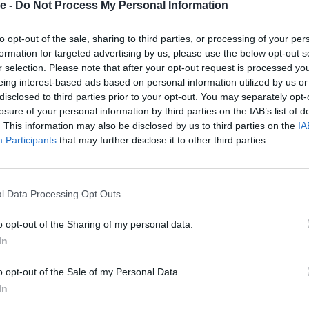
se -
Do Not Process My Personal Information
®
certifierad av FSC
.
Artikelnr:
a09c797686db
Kategori:
Altangolv
to opt-out of the sale, sharing to third parties, or processing of your per
formation for targeted advertising by us, please use the below opt-out s
r selection. Please note that after your opt-out request is processed y
eing interest-based ads based on personal information utilized by us or
disclosed to third parties prior to your opt-out. You may separately opt-
losure of your personal information by third parties on the IAB’s list of
. This information may also be disclosed by us to third parties on the
IA
Participants
that may further disclose it to other third parties.
tor andel av kärnträ. Lärkträ har en naturligt hög
l Data Processing Opt Outs
ehåll av syra och harts.
o opt-out of the Sharing of my personal data.
ertifierad av FSC ®.
In
r i ett område med permafrost som ger en extremt
o opt-out of the Sale of my Personal Data.
ket täta årsringar.
In