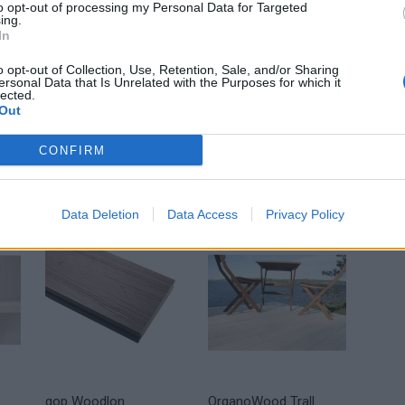
to opt-out of processing my Personal Data for Targeted
ing.
In
land är reglerat enligt standarden GOST 26002-83 i
kvaliteterna efter att vi har sorterat ut dessa i två led.
o opt-out of Collection, Use, Retention, Sale, and/or Sharing
ersonal Data that Is Unrelated with the Purposes for which it
lected.
sågning i Ryssland där vi plockar bort kvalitets-
Out
 i Sverige sker ytterligare en sortering för att
 är baserat på klasserna 1 – 4.
CONFIRM
Data Deletion
Data Access
Privacy Policy
gop Woodlon
OrganoWood Trall