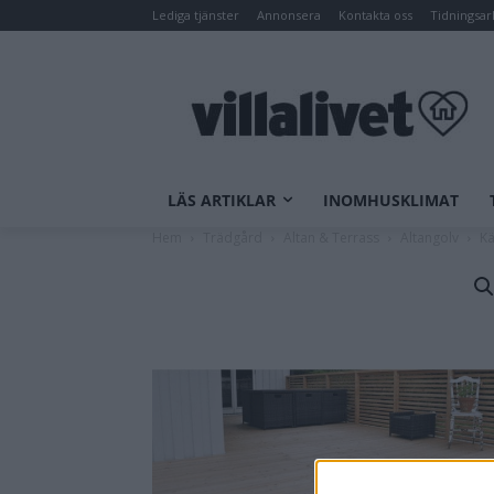
Lediga tjänster
Annonsera
Kontakta oss
Tidningsar
LÄS ARTIKLAR
INOMHUSKLIMAT
Hem
Trädgård
Altan & Terrass
Altangolv
Kä