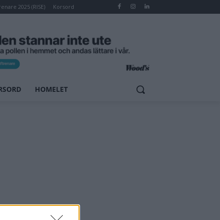
renare 2025 (RISE)
Korsord
RSORD
HOMELET