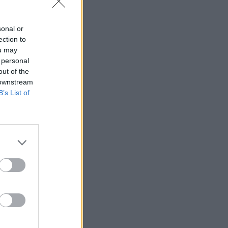
sonal or
ection to
ou may
 personal
out of the
 downstream
B’s List of