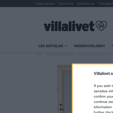
Lediga tjänster
Annonsera
Kontakta oss
Tidningsar
LÄS ARTIKLAR
INOMHUSKLIMAT
Hem
Bygg & Renovering
Dörrar & Fönster
Dör
Villalivet.
If you wish 
sensitive in
confirm you
continue se
information 
further disc