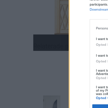
participants
Downstream 
Persona
I want t
Relaterade produkter
Opted 
I want t
Opted 
I want 
Advertis
Opted 
I want t
of my P
was col
Opted 