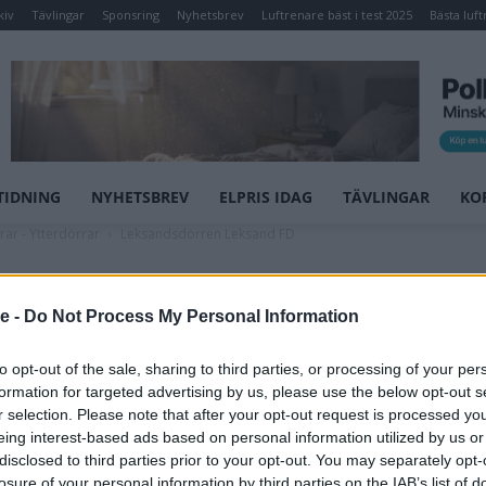
kiv
Tävlingar
Sponsring
Nyhetsbrev
Luftrenare bäst i test 2025
Bästa luft
TIDNING
NYHETSBREV
ELPRIS IDAG
TÄVLINGAR
KO
rar - Ytterdörrar
Leksandsdörren Leksand FD
Leksandsdörren
se -
Do Not Process My Personal Information
Leksand FD
to opt-out of the sale, sharing to third parties, or processing of your per
formation for targeted advertising by us, please use the below opt-out s
Leksandsdörren är en svensktillverkad
r selection. Please note that after your opt-out request is processed y
kvalitetsytterdörr med ett av marknadens
eing interest-based ads based on personal information utilized by us or
absolut bästa U-värde. Dörren ingår i serie
disclosed to third parties prior to your opt-out. You may separately opt-
Tradition och de traditionella ytterdörrarna tar
losure of your personal information by third parties on the IAB’s list of