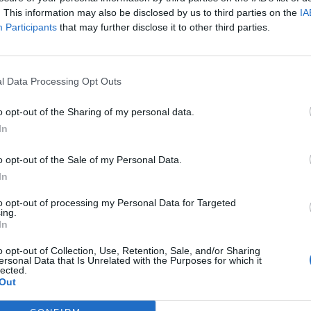
avstamp i stilideal som grundades för ett par
. This information may also be disclosed by us to third parties on the
IA
hundra år sedan och med ett formspråk som än
Participants
that may further disclose it to other third parties.
idag inspirerar och tar för sig. Här hittar du
ytterdörrarna med spröjs, speglar och
dekorlister. Serie Tradition är ytterdörrarna
med äldre tiders bevarande charm men som
l Data Processing Opt Outs
tillverkats och anpassats enligt moderna
kvalitets- och säkerhetskrav. Alla dörrar från
o opt-out of the Sharing of my personal data.
Leksandsdörren är CE märkta och SFDK
In
godkända. Du kan välja mellan olika
glasalternativ, kulör, specialmått, säkerhetsklass
o opt-out of the Sale of my Personal Data.
RC2 och RC3, allmogegångjärn m.m.
In
Läs mer
to opt-out of processing my Personal Data for Targeted
ing.
In
Artikelnr:
5f14322596dc
Kategori:
Dörrar -
Ytterdörrar
o opt-out of Collection, Use, Retention, Sale, and/or Sharing
ersonal Data that Is Unrelated with the Purposes for which it
lected.
Out