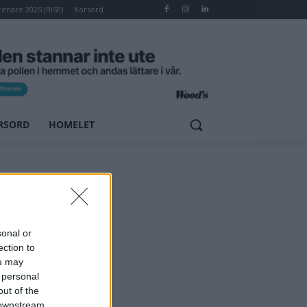
renare 2025 (RISE)
Korsord
RSORD
HOMELET
sonal or
ection to
ou may
 personal
out of the
 downstream