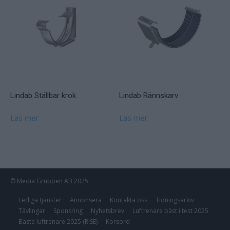
Lindab Ställbar krok
Lindab Rännskarv
Läs mer
Läs mer
© Media Gruppen AB 2025
Lediga tjänster
Annonsera
Kontakta oss
Tidningsarkiv
Tävlingar
Sponsring
Nyhetsbrev
Luftrenare bäst i test 2025
Bästa luftrenare 2025 (RISE)
Korsord