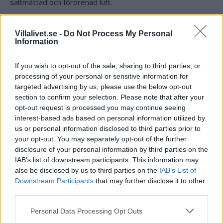
saltmättad och förorenad luft.
Artikelnr:
20a6aeedd4cf
Kategori:
Takavvattning
Villalivet.se -
Do Not Process My Personal
Information
Beskrivning
If you wish to opt-out of the sale, sharing to third parties, or
processing of your personal or sensitive information for
Beskrivning
targeted advertising by us, please use the below opt-out
section to confirm your selection. Please note that after your
opt-out request is processed you may continue seeing
Den hållbara takrännan
interest-based ads based on personal information utilized by
Garanti: 25 år
us or personal information disclosed to third parties prior to
Viktigt: Kan användas i alla områden, utan risk för skador av
your opt-out. You may separately opt-out of the further
saltmättad och förorenad luft.
disclosure of your personal information by third parties on the
IAB’s list of downstream participants. This information may
Plast takrännor har länge varit populära, för att de behåller
also be disclosed by us to third parties on the
IAB’s List of
det vackra utseendet år efter år.
Downstream Participants
that may further disclose it to other
De påverkas inte av luftförorening, solens ultravioletta
third parties.
strålar och salthaltig luft i kustområden – och håller därför i
många år
Personal Data Processing Opt Outs