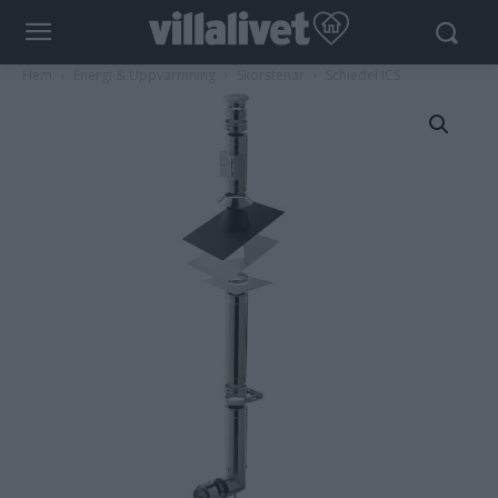
Hem
Energi & Uppvärmning
Skorstenar
Schiedel ICS