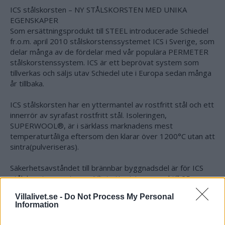
ICS stålskorsten – NY STÅLSKORSTEN MED UNIKA
EGENSKAPER
Som ersättningsprodukt till STEEL introducerade Schiedel
fr.o.m. april 2010 stålskorstenssystemet ICS i Sverige, som
delar många av de fördelar med vår populära PERMETER
stålskorstenssystem. ICS är ett beprövat system som
tillverkas och säljs utav Schiedel ute i Europa sedan många
år tillbaka.
ICS stålskorsten har en yttermantel av rostfritt stål och ett
innerrör av syrafast rostfritt stål. Isoleringen,
SUPERWOOL®, är i särklass marknadens mest
temperaturtåliga eftersom den klarar över 1200°C utan att
sintra(pulveriseras).
Säkerhetsavståndet till brännbar byggnadsdel är för ICS
stålskorstenssystem möjligt att minimera ned till 25 mm.
Villalivet.se -
Do Not Process My Personal
Information
Schiedel ICS