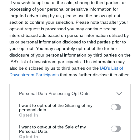
If you wish to opt-out of the sale, sharing to third parties, or
Vår lätta skorsten för hemmet och industrin – lätt både till
processing of your personal or sensitive information for
sin vikt och att montera är en mycket prisvärd skorsten.
targeted advertising by us, please use the below opt-out
Den är tillverkad helt i syrafast, rostfritt stål med en 25mm
section to confirm your selection. Please note that after your
eller 50mm tjock isolering av SUPERWOOL®.
opt-out request is processed you may continue seeing
Stålskorstenen består av moduler som fogas samman via
interest-based ads based on personal information utilized by
en han- och en hondel som sedan säkras med ett låsband.
us or personal information disclosed to third parties prior to
Detta är en beprövad och tillförlitlig montering som ger dig
your opt-out. You may separately opt-out of the further
och din familj en läckagefri och säker skorsten.
disclosure of your personal information by third parties on the
IAB’s list of downstream participants. This information may
also be disclosed by us to third parties on the
IAB’s List of
Downstream Participants
that may further disclose it to other
Våra moduler finns i flera olika längder från 205 mm och
third parties.
längre, samt i dimensioner från 100Ø upptill så stora som
700Ø. Dessutom kan vi erbjuda kopplingsstycken till de
Personal Data Processing Opt Outs
flesta eldstäder på marknaden, vilket ger dig stora
valmöjligheter när det gäller vilken typ av eldstad du vill ha.
I want to opt-out of the Sharing of my
personal data.
Vi har två modeller som passar för privatbostäder och
Opted In
industri:
I want to opt-out of the Sale of my
ICS 25
Personal Data.
passar bra vid schaktinklädda montage vid vedeldning
Opted In