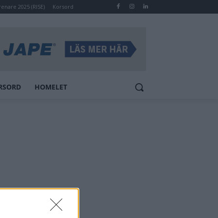
renare 2025 (RISE)
Korsord
RSORD
HOMELET