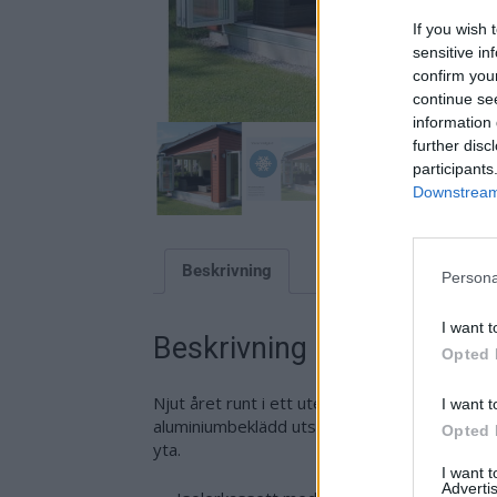
If you wish 
sensitive in
confirm you
continue se
information 
further disc
participants
Downstream 
Beskrivning
Persona
I want t
Beskrivning
Opted 
Njut året runt i ett uterum med Natur V. Finns i
I want t
aluminiumbeklädd utsida. Aluminium har längr
Opted 
yta.
I want 
Advertis