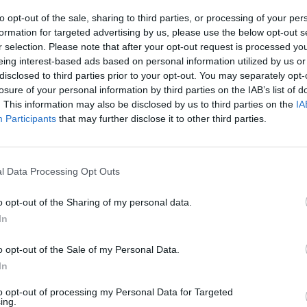
to opt-out of the sale, sharing to third parties, or processing of your per
formation for targeted advertising by us, please use the below opt-out s
Läs mer
r selection. Please note that after your opt-out request is processed y
eing interest-based ads based on personal information utilized by us or
disclosed to third parties prior to your opt-out. You may separately opt-
Artikelnr:
eae48058d823
Kategori:
Uterum &
losure of your personal information by third parties on the IAB’s list of
Inglasningar
. This information may also be disclosed by us to third parties on the
IA
Participants
that may further disclose it to other third parties.
l Data Processing Opt Outs
o opt-out of the Sharing of my personal data.
In
 två varianter, helt i vitmålat trä eller i vitmålat trä med
o opt-out of the Sale of my Personal Data.
e livslängd och behöver inte underhållas som en målad
In
to opt-out of processing my Personal Data for Targeted
ing.