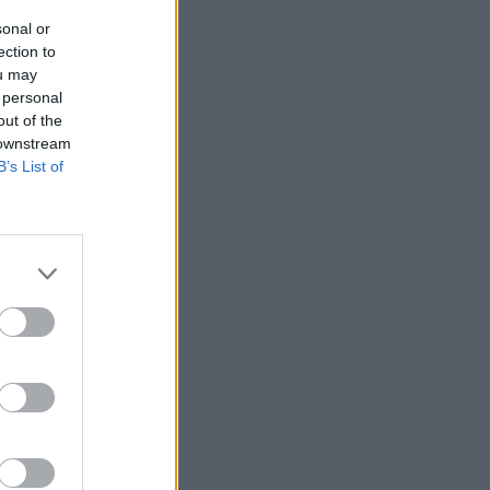
sonal or
ection to
ou may
 personal
out of the
 downstream
B’s List of