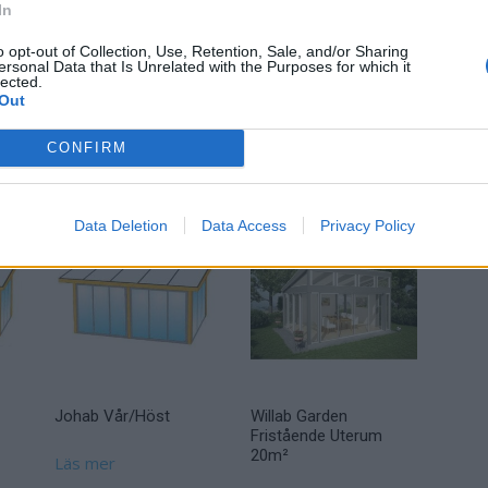
mans med bruten köldbrygga
In
o opt-out of Collection, Use, Retention, Sale, and/or Sharing
h nertill
ersonal Data that Is Unrelated with the Purposes for which it
ör att få optimal öppning
lected.
Out
CONFIRM
Data Deletion
Data Access
Privacy Policy
Johab Vår/Höst
Willab Garden
Fristående Uterum
20m²
Läs mer