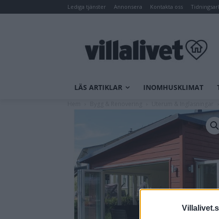
Lediga tjänster
Annonsera
Kontakta oss
Tidningsar
LÄS ARTIKLAR
INOMHUSKLIMAT
Hem
Bygg & Renovering
Uterum & Inglasningar
Villalivet.