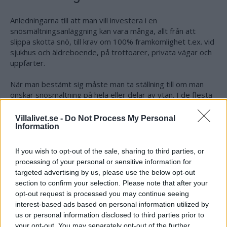
Anledningarna till att man vill investera i en
snösmältningsanläggning kan vara många, allt från att
slippa skotta snö, till krav om 100% framkomlighet t.ex. vid
sjukhus och äldreboende, på trottoarer, privata vägar och
uppfarter.
När man bestämt sig måste man ta ställning till om man
önskar snösmältning på hela eller delar av ytan. I de flesta
fall är det fullt tillräckligt med värme endast på gångvägar
och i hjulspår.
Villalivet.se -
Do Not Process My Personal
Information
TFU är en värmeslinga som kan läggas under marksten,
gjutas ner i betong, eller läggas direkt i varm asfalt. Den tål
If you wish to opt-out of the sale, sharing to third parties, or
270*C och är UV-beständig.
processing of your personal or sensitive information for
targeted advertising by us, please use the below opt-out
TFU värmekabelmattor har en effekt på 300W/m2. Det är
section to confirm your selection. Please note that after your
vad det bör vara för att kunna smälta snö och is. Med lägre
opt-out request is processed you may continue seeing
effekter riskerar du att isen inte smälter, men blir väldigt
interest-based ads based on personal information utilized by
hal.
us or personal information disclosed to third parties prior to
your opt-out. You may separately opt-out of the further