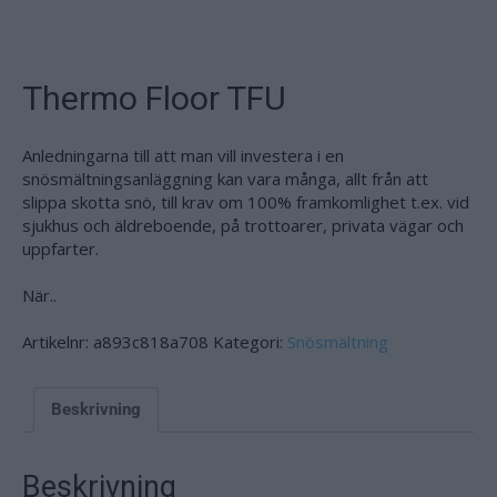
Thermo Floor TFU
Anledningarna till att man vill investera i en
snösmältningsanläggning kan vara många, allt från att
slippa skotta snö, till krav om 100% framkomlighet t.ex. vid
sjukhus och äldreboende, på trottoarer, privata vägar och
uppfarter.
När..
Artikelnr:
a893c818a708
Kategori:
Snösmältning
Beskrivning
Beskrivning