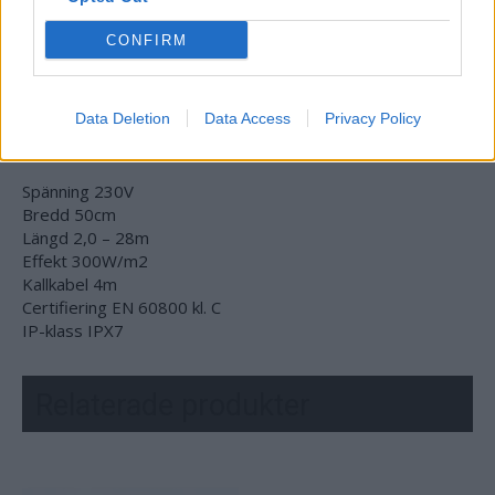
ÖVERTÄCKNING:
CONFIRM
Asfalt
Betong
Marksten
Data Deletion
Data Access
Privacy Policy
TEKNISK DATA:
Spänning 230V
Bredd 50cm
Längd 2,0 – 28m
Effekt 300W/m2
Kallkabel 4m
Certifiering EN 60800 kl. C
IP-klass IPX7
Relaterade produkter