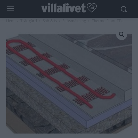
Hem
Trädgård
Snö & is
Snösmältning
Thermo Floor TFU