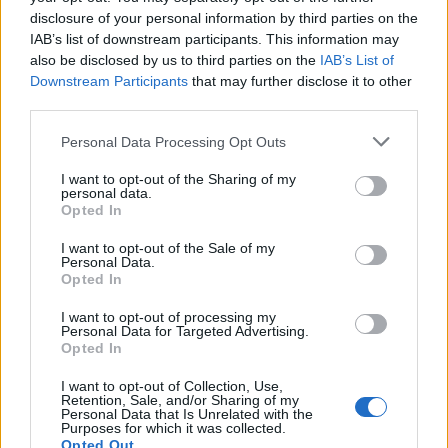
Det rekommenderas att använda ett styrsystem när man
disclosure of your personal information by third parties on the
monterar värmekabelmattor utomhus. Styrsystemest slår
IAB’s list of downstream participants. This information may
av och på anläggningen efter behov och vid rätt
also be disclosed by us to third parties on the
IAB’s List of
temperaturer. En vanlig strömbrytare är ofta den dyraste
Downstream Participants
that may further disclose it to other
lösningen över tid.
third parties.
FÖRDELAR MED TFU:
Personal Data Processing Opt Outs
Tål upp till 270oC och kan därför läggas i varm asfalt.
I want to opt-out of the Sharing of my
personal data.
Väldigt snabb att lägga
Opted In
Smälter snö och is på ett effektivt sätt.
I want to opt-out of the Sale of my
ANVÄNDNINGSOMRÅDEN:
Personal Data.
Opted In
Trottoarer
I want to opt-out of processing my
Uppfarter
Personal Data for Targeted Advertising.
Trappor
Opted In
Gångvägar
I want to opt-out of Collection, Use,
Ramper
Retention, Sale, and/or Sharing of my
Hjulspår
Personal Data that Is Unrelated with the
Purposes for which it was collected.
Opted Out