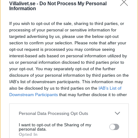
Villalivet.se -
Do Not Process My Personal
in fler uttag.
Information
• Prata igenom i familjen vad ni ska göra om det börjar brinna.
• Installera gärna någon form av brandvarningssystem.
If you wish to opt-out of the sale, sharing to third parties, or
processing of your personal or sensitive information for
targeted advertising by us, please use the below opt-out
Tips för dig som vill skaffa brandlarm!
section to confirm your selection. Please note that after your
opt-out request is processed you may continue seeing
Patric Brunskog jobbar på ett larm- och teleföretag i Ljungby
interest-based ads based on personal information utilized by
och ger följande tips till dig som vill installera ett bra brandlarm
us or personal information disclosed to third parties prior to
hemma.
your opt-out. You may separately opt-out of the further
disclosure of your personal information by third parties on the
•Fundera först över om du vill ha ett larm som är vidarekopplat
IAB’s list of downstream participants. This information may
eller ett larm som bara ska ljuda internt.
also be disclosed by us to third parties on the
IAB’s List of
•Vill du ha ett externt larm är det lämpligt att kombinera med
Downstream Participants
that may further disclose it to other
ett inbrottslarm.
third parties.
•Det finns olika typer av detektorer. Den vanligaste är den
Personal Data Processing Opt Outs
optiska som mäter röktäthet, joniserande som mäter gasen i
luften och värme­detektorer som löser ut vid en viss
I want to opt-out of the Sharing of my
personal data.
temperatur.
Opted In
•Detektorerna ska alltid placeras i taket, och minst 50