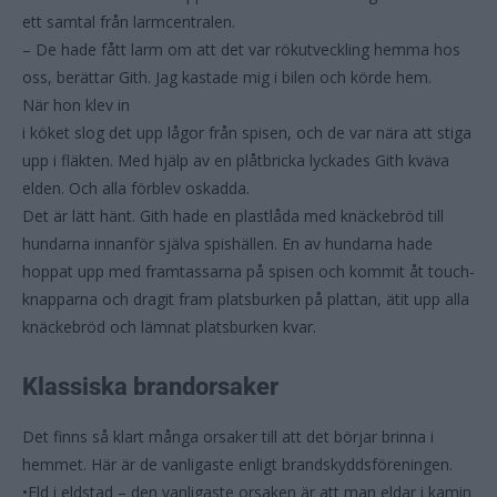
ett samtal från larmcentralen.
– De hade fått larm om att det var rökutveckling hemma hos
oss, berättar Gith. Jag kastade mig i bilen och körde hem.
När hon klev in
i köket slog det upp lågor från spisen, och de var nära att stiga
upp i fläkten. Med hjälp av en plåtbricka lyckades Gith kväva
elden. Och alla förblev oskadda.
Det är lätt hänt. Gith hade en plastlåda med knäckebröd till
hundarna innanför själva spishällen. En av hundarna hade
hoppat upp med framtassarna på spisen och kommit åt touch-
knapparna och dragit fram platsburken på plattan, ätit upp alla
knäckebröd och lämnat platsburken kvar.
Klassiska brandorsaker
Det finns så klart många orsaker till att det börjar brinna i
hemmet. Här är de vanligaste enligt brandskyddsföreningen.
•Eld i eldstad – den vanligaste orsaken är att man eldar i kamin