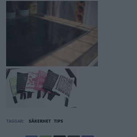
SÄKERHET
TIPS
TAGGAR: