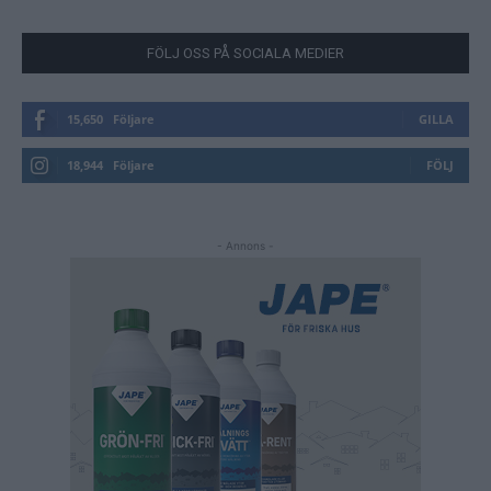
FÖLJ OSS PÅ SOCIALA MEDIER
15,650
Följare
GILLA
18,944
Följare
FÖLJ
- Annons -