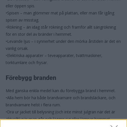
eller öppen spis.
•Spisen – man glömmer mat på plattan, eller man får igång
spisen av misstag.
•Rökning – än idag står rökning och framför allt sängrökning
för en stor del av bränder i hemmet.
•Levande ljus – i synnerhet under den mörka årstiden är det en
vanlig orsak.
•Elektriska apparater – teveapparater, tvättmaskiner,
torktumlare och frysar.
Förebygg branden
Med ganska enkla medel kan du förebygga brand i hemmet.
•Alla hem bör ha både brandvarnare och brandsläckare, och
brandvarnare helst i flera rum.
•Dra ur jacket till belysning (och inte minst julgran när det är
aktuellt) när man går och lägger sig eller lämnar hemmet.
• Överbelasta inte eluttagen med flera skarvsladdar, sätt hellre