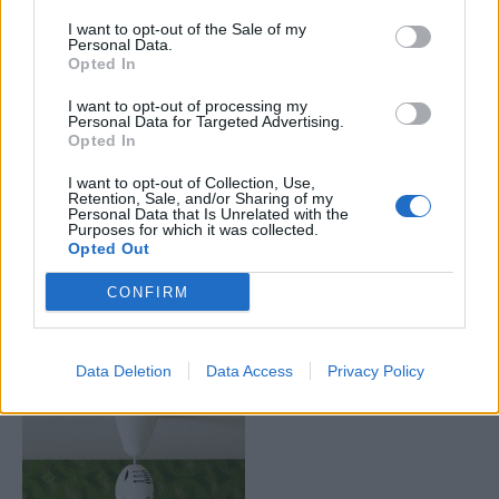
centimeter från väggen.
I want to opt-out of the Sale of my
Personal Data.
•Detektorerna bör placeras så att branden upptäcks innan den
Opted In
når sovrummet, gärna i korridoren utanför. Man placerar ofta
I want to opt-out of processing my
detektorer i taket över trappor, eftersom rök och brand stiger
Personal Data for Targeted Advertising.
uppåt. Det bästa är att ha en detektor på varje våning.
Opted In
Priset för detektorer till internt bruk som man kan seriekoppla
I want to opt-out of Collection, Use,
med radio ligger på ungefär 500 kr styck. Kopplar du in
Retention, Sale, and/or Sharing of my
Personal Data that Is Unrelated with the
detektorer i samband med installation av inbrottslarm får du
Purposes for which it was collected.
räkna med en engångskostnad på mellan fem- och tiotusen
Opted Out
kronor.
CONFIRM
Text: Lill Andreasson
Foto: Tobias Björkgren
Data Deletion
Data Access
Privacy Policy