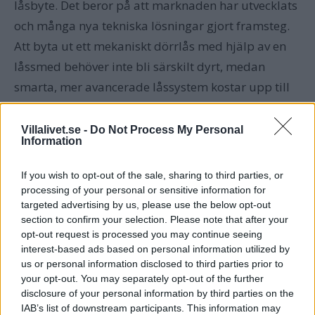
låsbyte. Det beror på att marknaden har utvecklats
och många nya tekniska lösningar gjort framsteg.
Att byta ut ett mekaniskt dörrlås med hjälp av en
låssmed behöver inte bli särskilt dyrt, medan
smarta, mer avancerade låssystem kostar upp till
5-6000 kronor
–
bara att köpa själva låset.
Villalivet.se -
Do Not Process My Personal
Information
Olika dörrlås på marknaden
If you wish to opt-out of the sale, sharing to third parties, or
Mycket har hänt på låsmarknaden den senaste
processing of your personal or sensitive information for
targeted advertising by us, please use the below opt-out
tiden och de som kanske stuckit ut hakan mest är
section to confirm your selection. Please note that after your
de smarta dörrlåsen. Även om det finns
opt-out request is processed you may continue seeing
elektroniska och smarta dörrlås ska man inte
interest-based ads based on personal information utilized by
us or personal information disclosed to third parties prior to
underskatta de mekaniska dörrlåsen idag. De är
your opt-out. You may separately opt-out of the further
rejäla, har ofta flera funktioner och nycklarna är
disclosure of your personal information by third parties on the
IAB’s list of downstream participants. This information may
kopieringsskyddade. Är man osäker på vad man