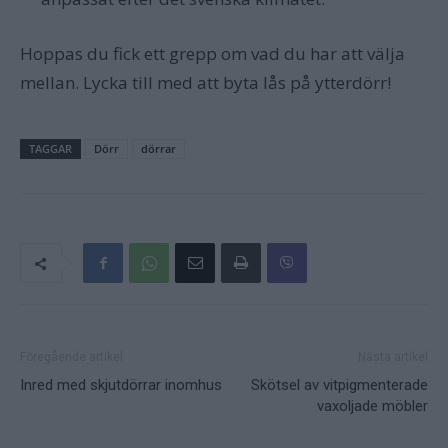
Hoppas du fick ett grepp om vad du har att välja
mellan. Lycka till med att byta lås på ytterdörr!
TAGGAR
Dörr
dörrar
Föregående artikel
Nästa artikel
Inred med skjutdörrar inomhus
Skötsel av vitpigmenterade
vaxoljade möbler