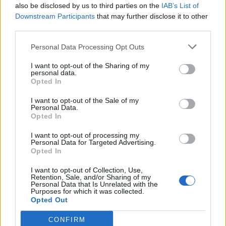
also be disclosed by us to third parties on the
IAB’s List of
ska välja för lås kan man fundera över ens vanor. Är
Downstream Participants
that may further disclose it to other
du hemma mycket eller lite? Hur ofta går du och de
third parties.
du bor med om varandra?
Personal Data Processing Opt Outs
I want to opt-out of the Sharing of my
Elektroniska dörrlås
personal data.
Opted In
Elektroniska dörrlås kommer i ett par olika
I want to opt-out of the Sale of my
varianter. Den vanligaste varianten är kombinerade
Personal Data.
Opted In
dörrlås, så kallade “elektromekaniska” dörrlås. De
I want to opt-out of processing my
har ett kombinerat mekaniskt lås med ett
Personal Data for Targeted Advertising.
elektroniskt. Med detta lås slipper du tänka på
Opted In
nycklar utan kan ha en passerbricka, en kod eller
I want to opt-out of Collection, Use,
Retention, Sale, and/or Sharing of my
en fjärrkontroll
–
ungefär som ett billås. Du kan
Personal Data that Is Unrelated with the
Purposes for which it was collected.
installera tillfälliga koder till din dörr som gör att
Opted Out
en tillfällig gäst kan ta sig in utan att du behöver
CONFIRM
krångla med nyckelöverlämning.