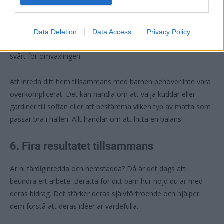
hemmets gemensamma utrymmen. När du låter barnen vara
delaktiga i vad för inredning som gäller för vardagsrum, kök
eller hall, känner de sig mer engagerade. Detta kan vara
Data Deletion
Data Access
Privacy Policy
särskilt viktigt om det är så att ni har flyttat och ditt barn har
svårt för omväxlingen.
Att inreda ditt hem tillsammans med barnen behöver inte vara
överkomplicerat. Det kan handla om att välja kuddar eller
gardiner till soffan eller att bestämma vilken typ av matta som
passar bra i hallen. Allt handlar om att hitta en balans!
6. Fira resultatet tillsammans
Är ni färdiginredda och hemstadda? Då är det dags att
beundra ert arbete. Berätta för ditt barn hur nöjd du är med
deras bidrag. Det stärker deras självförtroende och hjälper
dem förstå att deras idéer är värdefulla.