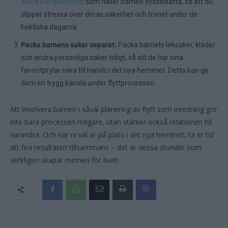
anlita barnpassning
som håller barnen sysselsatta, så att du
slipper stressa över deras säkerhet och trivsel under de
hektiska dagarna.
Packa barnens saker separat:
Packa barnets leksaker, kläder
och andra personliga saker tidigt, så att de har sina
favoritprylar nära till hands i det nya hemmet. Detta kan ge
dem en trygg känsla under flyttprocessen.
Att involvera barnen i såväl planering av flytt som inredning gör
inte bara processen roligare, utan stärker också relationen till
varandra. Och när ni väl är på plats i det nya hemmet, ta er tid
att fira resultaten tillsammans – det är dessa stunder som
verkligen skapar minnen för livet!