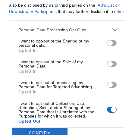
also be disclosed by us to third parties on the
IAB’s List of
Att inreda ditt hem på ett smärtfritt sätt kan kännas klurigt när
Downstream Participants
that may further disclose it to other
barnens smak och intressen förändras konstant. Det kan vara
third parties.
svårt att hålla jämna steg med deras ständiga förändringar när
Personal Data Processing Opt Outs
det gäller vad de gillar. Den ena dagen ska sovrumsväggarna
vara blåa, nästa ska de vara gröna. Därför är det en bra idé att
I want to opt-out of the Sharing of my
personal data.
inreda på ett sätt som är lätt att uppdateras.
Opted In
Genom att använda flexibla lösningar kan ni skapa ett
I want to opt-out of the Sale of my
Personal Data.
utrymme som är både tidlöst och anpassningsbart. En idé kan
Opted In
till exempel vara att skapa en anslagstavla där ni sätter upp
I want to opt-out of processing my
bilder som byts ut allt eftersom intressena förändras!
Personal Data for Targeted Advertising.
Opted In
5. Inkludera barnet i gemensamma
I want to opt-out of Collection, Use,
Retention, Sale, and/or Sharing of my
utrymmen
Personal Data that Is Unrelated with the
Purposes for which it was collected.
Opted Out
Även om barnets egna sovrum är en självklar plats för dem att
delta i inredning, är det också viktigt att involvera dem i
CONFIRM