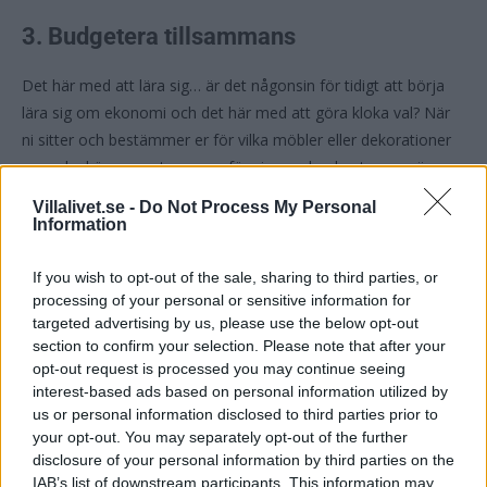
3. Budgetera tillsammans
Det här med att lära sig… är det någonsin för tidigt att börja
lära sig om ekonomi och det här med att göra kloka val? När
ni sitter och bestämmer er för vilka möbler eller dekorationer
som ska köpas, prata om varför vissa saker kostar mer än
andra. Ge dem en låtsasbudget och låt dem själva fördela sin
Villalivet.se -
Do Not Process My Personal
budget.
Information
Du kan också uppmuntra barnet att gå på loppisar eller kika i
If you wish to opt-out of the sale, sharing to third parties, or
processing of your personal or sensitive information for
second hand-butiker. Det är både miljövänligt och ekonomiskt,
targeted advertising by us, please use the below opt-out
samtidigt som barnen får se det praktiska i kloka inköp. Ni
section to confirm your selection. Please note that after your
kanske hittar en gammal byrå som ni målar om tillsammans.
opt-out request is processed you may continue seeing
Då får barnet dessutom en förståelse för hur man kan göra
interest-based ads based on personal information utilized by
något gammalt till något nytt.
us or personal information disclosed to third parties prior to
your opt-out. You may separately opt-out of the further
disclosure of your personal information by third parties on the
4. Låt utrymmet vara flexibelt
IAB’s list of downstream participants. This information may