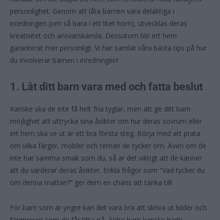
personlighet. Genom att låta barnen vara delaktiga i
inredningen (om så bara i ett litet hörn), utvecklas deras
kreativitet och ansvarskänsla. Dessutom blir ert hem
garanterat mer personligt. Vi har samlat våra bästa tips på hur
du involverar barnen i inredningen!
1. Låt ditt barn vara med och fatta beslut
Kanske ska de inte få helt fria tyglar, men att ge ditt barn
möjlighet att uttrycka sina åsikter om hur deras sovrum eller
ert hem ska se ut är ett bra första steg. Börja med att prata
om vilka färger, möbler och teman de tycker om. Även om de
inte har samma smak som du, så är det viktigt att de känner
att du värderar deras åsikter. Enkla frågor som “Vad tycker du
om denna mattan?” ger dem en chans att tänka till!
För barn som är yngre kan det vara bra att skriva ut bilder och
färgprover som de får titta på. Äldre barn kanske hade