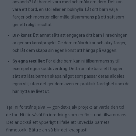
används? Låt barnet vara med och måla om dem. Det kan
vara ett bord, en stol eller en bokhylla. Låt ditt barn välja
färger och mönster eller måla tillsammans på ett sätt som
ger ett roligt resultat.
DIY-konst
: Ett annat sätt att engagera ditt barn i inredningen
är genom konstprojekt. Ge dem målardukar och akrylfärger,
och låt dem skapa sin egen konst att hänga på väggen.
Sy egna textilier:
För äldre barn kan ni tillsammans sy till
exempel egna kuddöverdrag. Detta är inte bara ett toppen
sätt att låta barnen skapa något som passar deras alldeles
egna stil, utan det ger dem även en praktisk färdighet som de
har nytta av livet ut.
Tja, ni förstår själva — gör-det-själv projekt är värda den tid
de tar. Ni får såväl fin inredning som en fin stund tillsammans.
Det är också ett ypperligt tillfälle att utveckla barnets
finmotorik. Bättre än så blir det knappast!