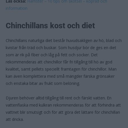
Läs också:
Hamster – 10 tips om skötsel – köpråd och
information
Chinchillans kost och diet
Chinchillans naturliga diet består huvudsakligen av hö, blad och
kvistar från träd och buskar. Som husdjur bör de ges en diet
som är rik på fiber och låg på fett och socker. Det
rekommenderas att chinchillor får fri tillgång till hö av god
kvalitet, samt pellets speciellt framtagen för chinchillor. Man
kan även komplettera med små mängder färska grönsaker
och enstaka bitar av frukt som belöning.
Djuren behöver alltid tillgång till rent och färskt vatten. En
vattenflaska med kulkran rekommenderas för att förhindra att
vattnet blir smutsigt och för att göra det lättare för chinchillan
att dricka.