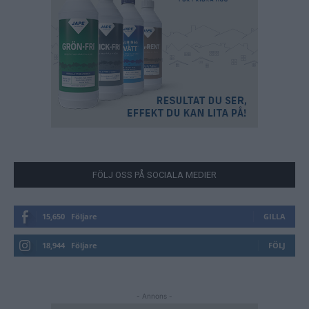
FÖLJ OSS PÅ SOCIALA MEDIER
15,650
Följare
GILLA
18,944
Följare
FÖLJ
- Annons -