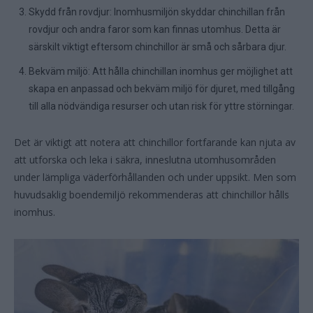
Skydd från rovdjur: Inomhusmiljön skyddar chinchillan från
rovdjur och andra faror som kan finnas utomhus. Detta är
särskilt viktigt eftersom chinchillor är små och sårbara djur.
Bekväm miljö: Att hålla chinchillan inomhus ger möjlighet att
skapa en anpassad och bekväm miljö för djuret, med tillgång
till alla nödvändiga resurser och utan risk för yttre störningar.
Det är viktigt att notera att chinchillor fortfarande kan njuta av
att utforska och leka i säkra, inneslutna utomhusområden
under lämpliga väderförhållanden och under uppsikt. Men som
huvudsaklig boendemiljö rekommenderas att chinchillor hålls
inomhus.