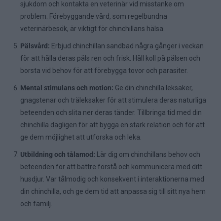
sjukdom och kontakta en veterinär vid misstanke om
problem. Förebyggande vård, som regelbundna
veterinärbesök, är viktigt för chinchillans hälsa.
Pälsvård:
Erbjud chinchillan sandbad några gånger i veckan
för att hålla deras päls ren och frisk. Håll koll på pälsen och
borsta vid behov för att förebygga tovor och parasiter.
Mental stimulans och motion:
Ge din chinchilla leksaker,
gnagstenar och träleksaker för att stimulera deras naturliga
beteenden och slita ner deras tänder. Tillbringa tid med din
chinchilla dagligen för att bygga en stark relation och för att
ge dem möjlighet att utforska och leka.
Utbildning och tålamod:
Lär dig om chinchillans behov och
beteenden för att bättre förstå och kommunicera med ditt
husdjur. Var tålmodig och konsekvent i interaktionerna med
din chinchilla, och ge dem tid att anpassa sig till sitt nya hem
och familj.