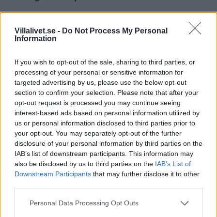
Chinchillor kan drabbas av en rad hälsoproblem, såsom
tandproblem, matsmältningsproblem, andningsproblem och
Villalivet.se -
Do Not Process My Personal
Information
pälsproblem. Det är viktigt att vara uppmärksam på tecken på
sjukdom, såsom förändringar i aptit, beteende eller avföring,
If you wish to opt-out of the sale, sharing to third parties, or
och att kontakta en veterinär vid misstanke om problem.
processing of your personal or sensitive information for
targeted advertising by us, please use the below opt-out
Förebyggande vård
section to confirm your selection. Please note that after your
opt-out request is processed you may continue seeing
interest-based ads based on personal information utilized by
För att främja chinchillans hälsa bör man erbjuda en näringsrik
us or personal information disclosed to third parties prior to
diet, en ren och säker boendemiljö samt regelbunden
your opt-out. You may separately opt-out of the further
veterinärvård. Det är också viktigt att hålla koll på chinchillans
disclosure of your personal information by third parties on the
vikt och tänder, samt att ge möjlighet till motion och mental
IAB’s list of downstream participants. This information may
stimulans genom leksaker och interaktion.
also be disclosed by us to third parties on the
IAB’s List of
Downstream Participants
that may further disclose it to other
third parties.
Chinchillans pälsvård
Personal Data Processing Opt Outs
Chinchillor har en mycket tät och mjuk päls som kräver