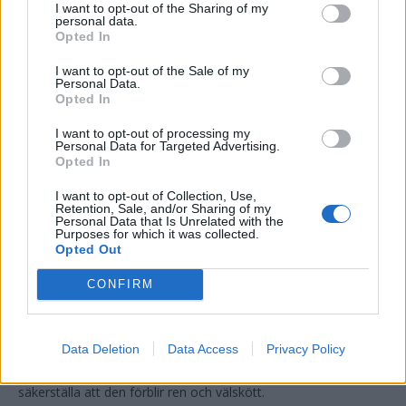
I want to opt-out of the Sharing of my
regelbunden vård för att förhindra tovor och parasiter.
personal data.
Opted In
Chinchillan ska sandbada
I want to opt-out of the Sale of my
Personal Data.
Chinchillor behöver möjlighet att sandbada eftersom det är en
Opted In
viktig del av deras naturliga beteende och pälsvård. Sandbadet
I want to opt-out of processing my
hjälper chinchillan att hålla pälsen ren, frisk och fri från
Personal Data for Targeted Advertising.
Opted In
överflödigt fett och smuts. Chinchillasand är speciellt
framtagen för att vara fin och dammfri, vilket ger bästa
I want to opt-out of Collection, Use,
möjliga resultat för pälsens vård.
Retention, Sale, and/or Sharing of my
Personal Data that Is Unrelated with the
Purposes for which it was collected.
Opted Out
När chinchillan rullar sig i sanden får den en skonsam
exfoliering och rengöring av pälsen. Det hjälper också till att
CONFIRM
förebygga problem såsom tovor och parasiter.
Det rekommenderas att erbjuda din chinchilla sandbad några
Data Deletion
Data Access
Privacy Policy
gånger i veckan och att hålla koll på pälsens skick för att
säkerställa att den förblir ren och välskött.