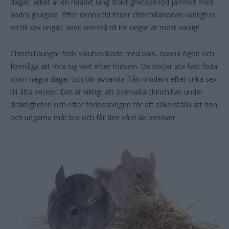
dagar, vilket är en relativt lång dräktighetsperiod jämfört med
andra gnagare. Efter denna tid föder chinchillahonan vanligtvis
en till sex ungar, även om två till tre ungar är mest vanligt.
Chinchillaungar föds välutvecklade med päls, öppna ögon och
förmåga att röra sig kort efter födseln. De börjar äta fast föda
inom några dagar och blir avvanda från modern efter cirka sex
till åtta veckor. Det är viktigt att övervaka chinchillan under
dräktigheten och efter förlossningen för att säkerställa att hon
och ungarna mår bra och får den vård de behöver.