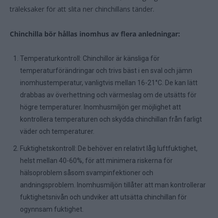
träleksaker för att slita ner chinchillans tänder.
Chinchilla bör hållas inomhus av flera anledningar:
Temperaturkontroll: Chinchillor är känsliga för
temperaturförändringar och trivs bäst i en sval och jämn
inomhustemperatur, vanligtvis mellan 16-21°C. De kan lätt
drabbas av överhettning och värmeslag om de utsätts för
högre temperaturer. Inomhusmiljön ger möjlighet att
kontrollera temperaturen och skydda chinchillan från farligt
väder och temperaturer.
Fuktighetskontroll: De behöver en relativt låg luftfuktighet,
helst mellan 40-60%, för att minimera riskerna för
hälsoproblem såsom svampinfektioner och
andningsproblem. Inomhusmiljön tillåter att man kontrollerar
fuktighetsnivån och undviker att utsätta chinchillan för
ogynnsam fuktighet.