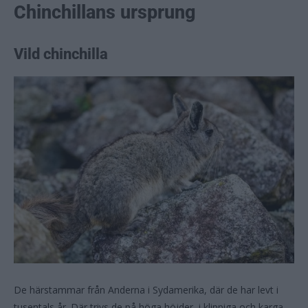
Chinchillans ursprung
Vild chinchilla
De härstammar från Anderna i Sydamerika, där de har levt i
tusentals år. Där trivs de på höga höjder, i klippiga och karga