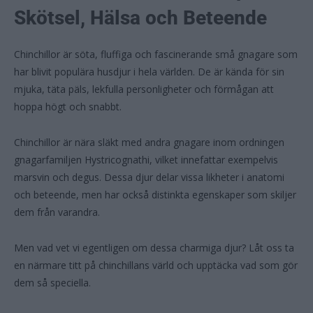
Skötsel, Hälsa och Beteende
Chinchillor är söta, fluffiga och fascinerande små gnagare som
har blivit populära husdjur i hela världen. De är kända för sin
mjuka, täta päls, lekfulla personligheter och förmågan att
hoppa högt och snabbt.
Chinchillor är nära släkt med andra gnagare inom ordningen
gnagarfamiljen Hystricognathi, vilket innefattar exempelvis
marsvin och degus. Dessa djur delar vissa likheter i anatomi
och beteende, men har också distinkta egenskaper som skiljer
dem från varandra.
Men vad vet vi egentligen om dessa charmiga djur? Låt oss ta
en närmare titt på chinchillans värld och upptäcka vad som gör
dem så speciella.