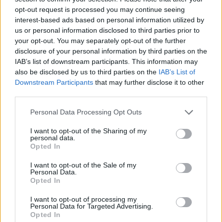
opt-out request is processed you may continue seeing
interest-based ads based on personal information utilized by
Det är viktigt att du använder handskar när du samlar ihop
us or personal information disclosed to third parties prior to
fällorna. Anledningen är att slemmet från snigeln innehåller
your opt-out. You may separately opt-out of the further
bakterier (e-coli) och det kan man bli sjuk av, skriver Michael
disclosure of your personal information by third parties on the
Peterson i sitt inlägg på Facebook.
IAB’s list of downstream participants. This information may
also be disclosed by us to third parties on the
IAB’s List of
Downstream Participants
that may further disclose it to other
I samma inlägg uppmanas alla som tillverkar dessa fällor att
third parties.
inte använda gift i blandningen, eftersom det kan skada andra
djur så som hundar, igelkottar, katter och smådjur.
Personal Data Processing Opt Outs
I want to opt-out of the Sharing of my
En fälla kan fånga upp till 25-50 mördarsniglar!
personal data.
Opted In
Läs också:
Silverpäron: Plantering och skötsel för elegant
I want to opt-out of the Sale of my
prydnadsträd
Personal Data.
Opted In
GÖR DET SJÄLV
MÖRDARSNIGEL
TAGGAR:
I want to opt-out of processing my
Personal Data for Targeted Advertising.
Opted In