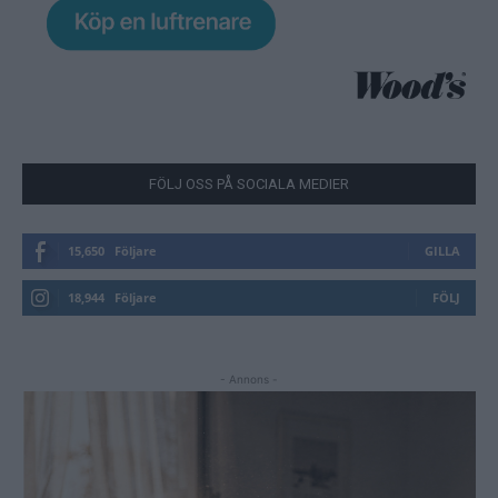
FÖLJ OSS PÅ SOCIALA MEDIER
15,650
Följare
GILLA
18,944
Följare
FÖLJ
- Annons -