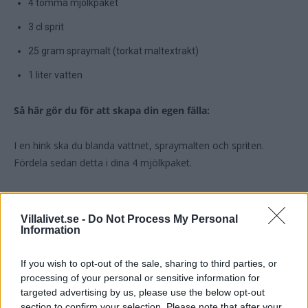
4 tomma mjölkpaket
3 cl sprit
25 gram spraymalt (torkat maltextrakt)
1 liter vatten
Så här gör du för att skapa din egen fälla:
I en hink ska du blanda vattnet, spraymalten och spriten.
Fördela sedan detta i dina 4 mjölkpaket.
I trädgården placerar du sedan ut paketen och väntar i ett par
dagar.
Villalivet.se -
Do Not Process My Personal
Information
När du efter ett par dagar ska samla in dina mjölkpaket/fällor –
If you wish to opt-out of the sale, sharing to third parties, or
skruva på korken och släng dem.
processing of your personal or sensitive information for
targeted advertising by us, please use the below opt-out
section to confirm your selection. Please note that after your