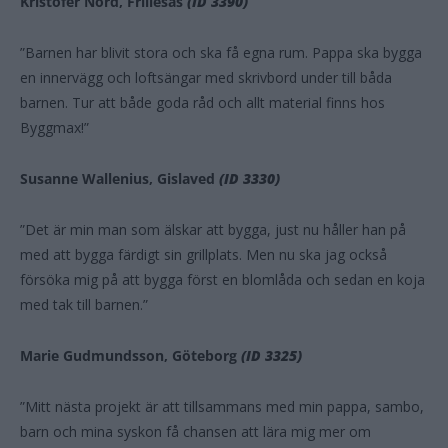
Kristofer Nord, Frillesås
(ID 3390)
”Barnen har blivit stora och ska få egna rum. Pappa ska bygga
en innervägg och loftsängar med skrivbord under till båda
barnen. Tur att både goda råd och allt material finns hos
Byggmax!”
Susanne Wallenius, Gislaved
(ID 3330)
”Det är min man som älskar att bygga, just nu håller han på
med att bygga färdigt sin grillplats. Men nu ska jag också
försöka mig på att bygga först en blomlåda och sedan en koja
med tak till barnen.”
Marie Gudmundsson, Göteborg
(ID 3325)
”Mitt nästa projekt är att tillsammans med min pappa, sambo,
barn och mina syskon få chansen att lära mig mer om