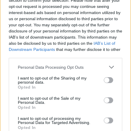
section to confirm your selection. Please note that after your
opt-out request is processed you may continue seeing
Peter Sundgren, Västerås
(ID 1166)
interest-based ads based on personal information utilized by
us or personal information disclosed to third parties prior to
your opt-out. You may separately opt-out of the further
”Jag ska precis börja med att bygga en tvättstuga i en tidigare
disclosure of your personal information by third parties on the
ej utnyttjat del i källaren. Bila upp golv, lägga nytt avlopp,
IAB’s list of downstream participants. This information may
gjuta, flytspackla med mera. Vore kanon att kunna köpa allt
also be disclosed by us to third parties on the
IAB’s List of
detta hos Byggmax :-)”
Downstream Participants
that may further disclose it to other
third parties.
Birgit Knutsson Roos, Fjugesta
(ID 927)
Personal Data Processing Opt Outs
I want to opt-out of the Sharing of my
Mitt nästa byggprojekt är att tillsammans med barnbarnen
personal data.
bygga ett stort lekslott där fantasin får flöda fritt. Det blir
Opted In
också en introduktion för barnbarnen att få skapa med trä,
I want to opt-out of the Sale of my
verktyg mm, till skillnad från mobil- och tv-spelsanvändning.
Personal Data.
Opted In
Lite ” back to nature”.
I want to opt-out of processing my
Sipel Haji, Sala
(ID 190)
Personal Data for Targeted Advertising.
Opted In