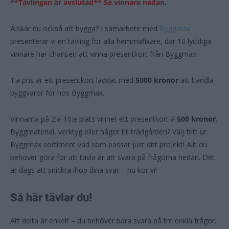
**Tävlingen är avslutad** Se vinnare nedan.
Älskar du också att bygga? I samarbete med
Byggmax
presenterar vi en tävling för alla hemmafixare, där 10 lyckliga
vinnare har chansen att vinna presentkort från Byggmax.
1:a pris är ett presentkort laddat med
5000 kronor
att handla
byggvaror för hos Byggmax.
Vinnarna på 2:a-10:e plats vinner ett presentkort á
500 kronor
.
Byggmaterial, verktyg eller något till trädgården? Välj fritt ur
Byggmax sortiment vad som passar just ditt projekt! Allt du
behöver göra för att tävla är att svara på frågorna nedan. Det
är dags att snickra ihop dina svar – nu kör vi!
Så här tävlar du!
Att delta är enkelt – du behöver bara svara på tre enkla frågor.