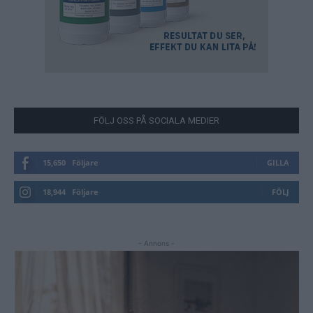
FÖLJ OSS PÅ SOCIALA MEDIER
15,650
Följare
GILLA
18,944
Följare
FÖLJ
- Annons -