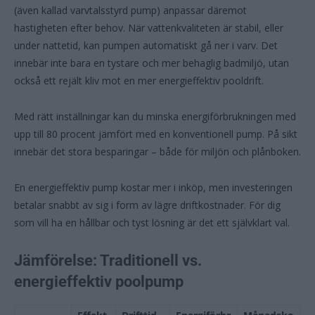
(även kallad varvtalsstyrd pump) anpassar däremot
hastigheten efter behov. När vattenkvaliteten är stabil, eller
under nattetid, kan pumpen automatiskt gå ner i varv. Det
innebär inte bara en tystare och mer behaglig badmiljö, utan
också ett rejält kliv mot en mer energieffektiv pooldrift.
Med rätt inställningar kan du minska energiförbrukningen med
upp till 80 procent jämfört med en konventionell pump. På sikt
innebär det stora besparingar – både för miljön och plånboken.
En energieffektiv pump kostar mer i inköp, men investeringen
betalar snabbt av sig i form av lägre driftkostnader. För dig
som vill ha en hållbar och tyst lösning är det ett självklart val.
Jämförelse: Traditionell vs.
energieffektiv poolpump