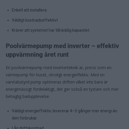
Enkelt att installera
Väldigt kostnadseffektivt
Kräver att systemet har tillräcklig kapacitet
Poolvärmepump med inverter – effektiv
uppvärmning året runt
En poolvärmepump med inverterteknik är, precis som en
värmepump för huset, otroligt energieffektiv. Med en
varvtalsstyrd pump optimeras driften vilket inte bara är
energimässigt fördelaktigt, det ger också en tystare och mer
behaglig badupplevelse.
Väldigt energieffektiv, levererar 4–5 gånger mer energi än
den förbrukar
Låg driftskostnad