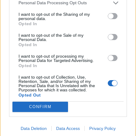
Personal Data Processing Opt Outs
Pooltak
I want to opt-out of the Sharing of my
personal data.
Högre kostnad
Opted In
Säkerhetstäckning
I want to opt-out of the Sale of my
Personal Data.
Barnsäker lösning
Opted In
God värmeisolering
I want to opt-out of processing my
Personal Data for Targeted Advertising.
Skyddar mot smuts och löv
Opted In
Något högre kostnad
I want to opt-out of Collection, Use,
Retention, Sale, and/or Sharing of my
Personal Data that Is Unrelated with the
Purposes for which it was collected.
Energieffektiv poolpump – spara
Opted Out
el och få en tystare pool
CONFIRM
För att hålla poolvattnet rent och hälsosamt krävs kontinuerlig
cirkulation genom filter och reningssystem. Det är här
Data Deletion
Data Access
Privacy Policy