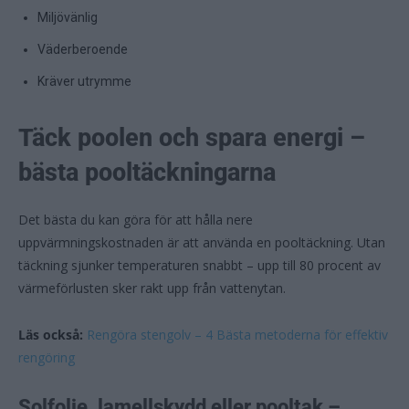
Miljövänlig
Väderberoende
Kräver utrymme
Täck poolen och spara energi –
bästa pooltäckningarna
Det bästa du kan göra för att hålla nere
uppvärmningskostnaden är att använda en pooltäckning. Utan
täckning sjunker temperaturen snabbt – upp till 80 procent av
värmeförlusten sker rakt upp från vattenytan.
Läs också:
Rengöra stengolv – 4 Bästa metoderna för effektiv
rengöring
Solfolie, lamellskydd eller pooltak –