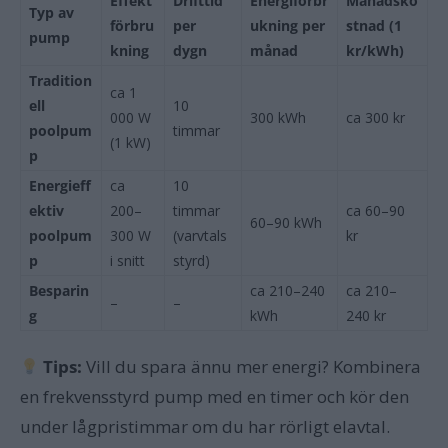
Effekt
Drifttid
Energiförbr
Månadsko
Typ av
förbru
per
ukning per
stnad (1
pump
kning
dygn
månad
kr/kWh)
Tradition
ca 1
ell
10
000 W
300 kWh
ca 300 kr
poolpum
timmar
(1 kW)
p
Energieff
ca
10
ektiv
200–
timmar
ca 60–90
60–90 kWh
poolpum
300 W
(varvtals
kr
p
i snitt
styrd)
Besparin
ca 210–240
ca 210–
–
–
g
kWh
240 kr
Tips:
Vill du spara ännu mer energi? Kombinera
en frekvensstyrd pump med en timer och kör den
under lågpristimmar om du har rörligt elavtal.