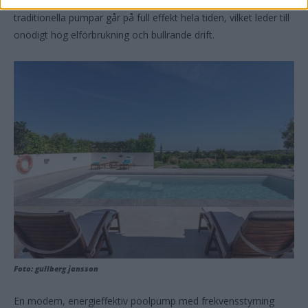
poolpumpen kommer in – hjärtat i din poolteknik. Men många
traditionella pumpar går på full effekt hela tiden, vilket leder till
onödigt hög elförbrukning och bullrande drift.
Foto: gullberg jansson
En modern, energieffektiv poolpump med frekvensstyrning