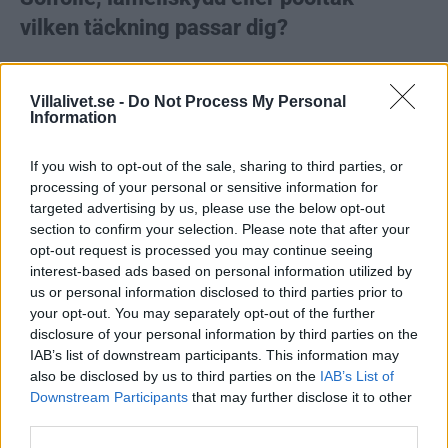
vilken täckning passar dig?
Solfolie/bubbelplast
Villalivet.se -
Do Not Process My Personal
Information
Billig lösning
Släpper igenom solstrålning för uppvärmning
If you wish to opt-out of the sale, sharing to third parties, or
processing of your personal or sensitive information for
Lågt vikt – enkelt att hantera
targeted advertising by us, please use the below opt-out
Inte ett säkerhetsöverdrag, kräver staket
section to confirm your selection. Please note that after your
opt-out request is processed you may continue seeing
interest-based ads based on personal information utilized by
Lamellskydd
us or personal information disclosed to third parties prior to
your opt-out. You may separately opt-out of the further
Stilren lösning
disclosure of your personal information by third parties on the
IAB’s list of downstream participants. This information may
Kan fås med automatisk utrullning
also be disclosed by us to third parties on the
IAB’s List of
Utmärkt värmeisolering
Downstream Participants
that may further disclose it to other
third parties.
Kan klassas som säkerhetsöverdrag