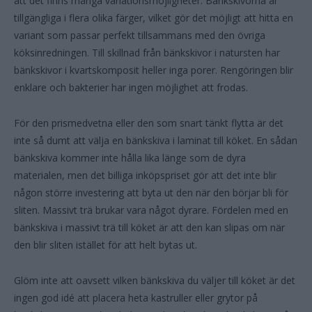
att det finns många variationsmöjligheter. Bänkskivorna är
tillgängliga i flera olika färger, vilket gör det möjligt att hitta en
variant som passar perfekt tillsammans med den övriga
köksinredningen. Till skillnad från bänkskivor i natursten har
bänkskivor i kvartskomposit heller inga porer. Rengöringen blir
enklare och bakterier har ingen möjlighet att frodas.
För den prismedvetna eller den som snart tänkt flytta är det
inte så dumt att välja en bänkskiva i laminat till köket. En sådan
bänkskiva kommer inte hålla lika länge som de dyra
materialen, men det billiga inköpspriset gör att det inte blir
någon större investering att byta ut den när den börjar bli för
sliten. Massivt trä brukar vara något dyrare. Fördelen med en
bänkskiva i massivt trä till köket är att den kan slipas om när
den blir sliten istället för att helt bytas ut.
Glöm inte att oavsett vilken bänkskiva du väljer till köket är det
ingen god idé att placera heta kastruller eller grytor på