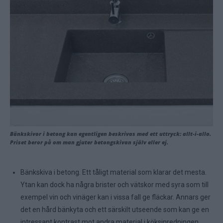
Bänkskivor i betong kan egentligen beskrivas med ett uttryck: allt-i-allo.
Priset beror på om man gjuter betongskivan själv eller ej.
Bänkskiva i betong. Ett tåligt material som klarar det mesta.
Ytan kan dock ha några brister och vätskor med syra som till
exempel vin och vinäger kan i vissa fall ge fläckar. Annars ger
det en hård bänkyta och ett särskilt utseende som kan ge en
intressant kontrast mot andra material i köksinredningen.