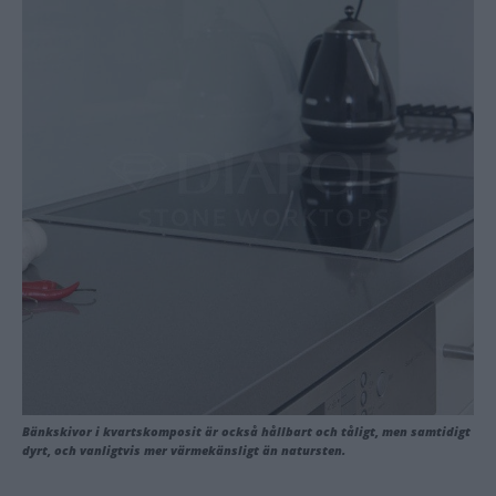
Bänkskivor i kvartskomposit är också hållbart och tåligt, men samtidigt
dyrt, och vanligtvis mer värmekänsligt än natursten.