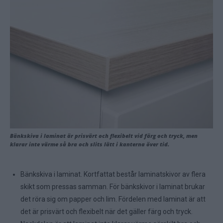
Bänkskiva i laminat är prisvärt och flexibelt vid färg och tryck, men
klarar inte värme så bra och slits lätt i kanterna över tid.
Bänkskiva i laminat. Kortfattat består laminatskivor av flera
skikt som pressas samman. För bänkskivor i laminat brukar
det röra sig om papper och lim. Fördelen med laminat är att
det är prisvärt och flexibelt när det gäller färg och tryck.