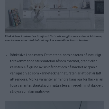
Bänkskivor i natursten är oftast lätta att rengöra och extremt hållbara,
men kostar minst dubbelt så mycket som bänkskivor i laminat.
Bänkskiva i natursten. Ett material som baseras på naturligt
förekommande stenmaterial såsom marmor, granit eller
kalksten. På grund av sin hårdhet och hållbarhet är granit
vanligast. Vad som kännetecknar natursten är att det är lätt
att rengöra. Mörka varianter är mindre känsliga för fläckar än
ljusa varianter. Bänkskivor i natursten är i regel minst dubbelt
så dyra som laminatskivor.