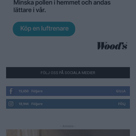
FÖLJ OSS PÅ SOCIALA MEDIER
15,650
Följare
GILLA
18,944
Följare
FÖLJ
- Annons -