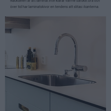
Nackdelen är att laminat inte klarar värme särskilt bra och
över tid har laminatskivor en tendens att slitas i kanterna.