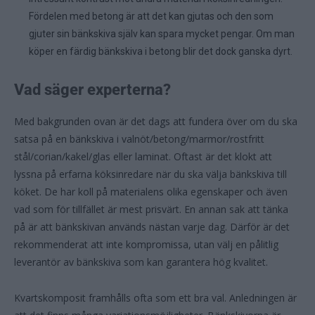
Fördelen med betong är att det kan gjutas och den som
gjuter sin bänkskiva själv kan spara mycket pengar. Om man
köper en färdig bänkskiva i betong blir det dock ganska dyrt.
Vad säger experterna?
Med bakgrunden ovan är det dags att fundera över om du ska
satsa på en bänkskiva i valnöt/betong/marmor/rostfritt
stål/corian/kakel/glas eller laminat. Oftast är det klokt att
lyssna på erfarna köksinredare när du ska välja bänkskiva till
köket. De har koll på materialens olika egenskaper och även
vad som för tillfället är mest prisvärt. En annan sak att tänka
på är att bänkskivan används nästan varje dag. Därför är det
rekommenderat att inte kompromissa, utan välj en pålitlig
leverantör av bänkskiva som kan garantera hög kvalitet.
Kvartskomposit framhålls ofta som ett bra val. Anledningen är