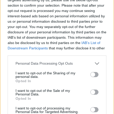
ger mycket lång hållbarhet. Tål dock inte hög värme eller
section to confirm your selection. Please note that after your
starka rengöringsmedel. Priset beror på träslaget och
opt-out request is processed you may continue seeing
kvaliteten.
interest-based ads based on personal information utilized by
us or personal information disclosed to third parties prior to
your opt-out. You may separately opt-out of the further
disclosure of your personal information by third parties on the
IAB’s list of downstream participants. This information may
also be disclosed by us to third parties on the
IAB’s List of
Downstream Participants
that may further disclose it to other
third parties.
Personal Data Processing Opt Outs
I want to opt-out of the Sharing of my
personal data.
Opted In
I want to opt-out of the Sale of my
Personal Data.
Bänkskiva i rostfritt stål är för det hygieniska köket. Lätt att rengöra
Opted In
och hållbart. Kan se tråkigt ut, och priset varierar på kvalité.
I want to opt-out of processing my
Personal Data for Targeted Advertising.