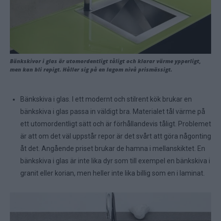
Bänkskivor i glas är utomordentligt tåligt och klarar värme ypperligt,
men kan bli repigt. Håller sig på en lagom nivå prismässigt.
Bänkskiva i glas. I ett modernt och stilrent kök brukar en
bänkskiva i glas passa in väldigt bra. Materialet tål värme på
ett utomordentligt sätt och är förhållandevis tåligt. Problemet
är att om det väl uppstår repor är det svårt att göra någonting
åt det. Angående priset brukar de hamna i mellanskiktet. En
bänkskiva i glas är inte lika dyr som till exempel en bänkskiva i
granit eller korian, men heller inte lika billig som en i laminat.