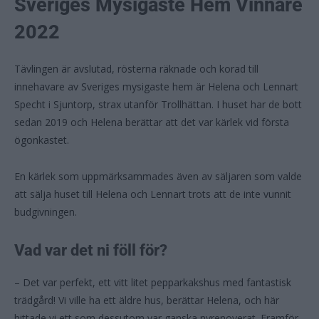
Sveriges Mysigaste Hem Vinnare
2022
Tävlingen är avslutad, rösterna räknade och korad till
innehavare av Sveriges mysigaste hem är Helena och Lennart
Specht i Sjuntorp, strax utanför Trollhättan. I huset har de bott
sedan 2019 och Helena berättar att det var kärlek vid första
ögonkastet.
En kärlek som uppmärksammades även av säljaren som valde
att sälja huset till Helena och Lennart trots att de inte vunnit
budgivningen.
Vad var det ni föll för?
– Det var perfekt, ett vitt litet pepparkakshus med fantastisk
trädgård! Vi ville ha ett äldre hus, berättar Helena, och här
hittade vi ett som dessutom var ganska nyrenoverat. Framför