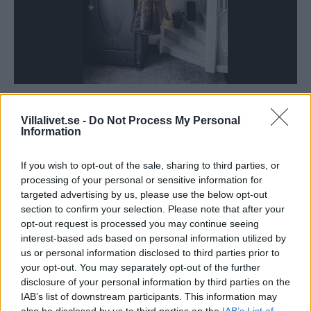
Idag är det i trädgården Helena får utlopp för sina kreativa
Villalivet.se -
Do Not Process My Personal
idéer. Till huset hörde en välskött trädgård, jämfört med den
Information
tidigare radhusplätten kändes de 890 m2 till en början väldigt
generöst, men nu berättar Helena att de gärna haft större.
If you wish to opt-out of the sale, sharing to third parties, or
processing of your personal or sensitive information for
targeted advertising by us, please use the below opt-out
– Trädgården är ju en sak som förändras hela tiden, säger
section to confirm your selection. Please note that after your
Helena, både av vårt arbete och av sig själv och det tycker jag
opt-out request is processed you may continue seeing
är så himla spännande. När det gäller trädgården blir man ju
interest-based ads based on personal information utilized by
aldrig klar, man får vänta, ser hur det växer upp och skapa nya
us or personal information disclosed to third parties prior to
saker, Vi var gröngölingar på trädgård när vi började och har så
your opt-out. You may separately opt-out of the further
disclosure of your personal information by third parties on the
klart lärt oss massor längs med vägen men när det gäller
IAB’s list of downstream participants. This information may
trädgård blir man verkligen aldrig fullärd.
also be disclosed by us to third parties on the
IAB’s List of