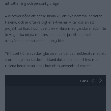
att sätta färg och personlig prägel.
– Vi tycker båda att det är himla kul att fixa hemma, berättar
Helena, och är ofta väldigt effektiva när vi tar oss an ett
projekt, så fixet inuti huset blev vi klara med ganska snabbt. Nu
är vi ganska nöjda med insidan, det är ju skillnad med
trädgården, där blir man ju aldrig klar.
Till huset hör en vacker glasveranda där det möblerats med ett
stort härligt matsalsbord. Ibland dukas där upp till fest men
Helena berättar att den i huvudsak används till växter.
1
av 3