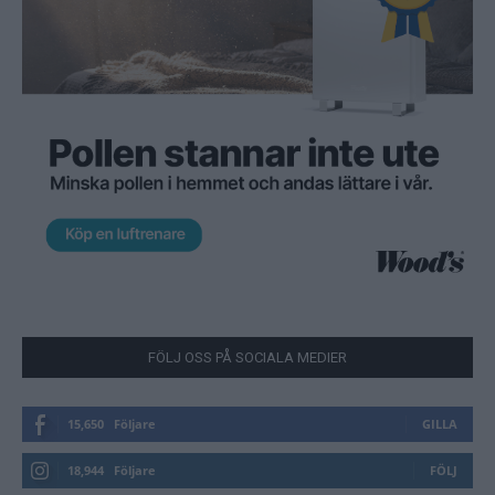
FÖLJ OSS PÅ SOCIALA MEDIER
15,650
Följare
GILLA
18,944
Följare
FÖLJ