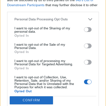
Downstream Participants
that may further disclose it to other
Läs också:
Sveriges Mysigaste Hem 2022 – 3:e plats
third parties.
Personal Data Processing Opt Outs
Trädgårdsintresset delar hon idag med maken Lennart, och
hus och trädgård har kommit att bli deras stora intresse. För
I want to opt-out of the Sharing of my
personal data.
Lennart som är musiker och normalt är ute och spelar blev
Opted In
omställningen extra stor under pandemin då har trädgården
kommit att bli ett perfekt sätt att sysselsätta sig när de ändå
I want to opt-out of the Sale of my
Personal Data.
är hemma.
Opted In
I want to opt-out of processing my
– Att ha trädgården har varit perfekt under pandemin, berättar
Personal Data for Targeted Advertising.
Helena. När vi inte kunnat åka iväg och göra mycket annat har
Opted In
det funnits massor av tid till både roliga projekt och att vara
I want to opt-out of Collection, Use,
hemma och vattna så trädgården har verkligen fått full fokus.
Retention, Sale, and/or Sharing of my
Personal Data that Is Unrelated with the
Vi har haft tid på ett helt annat sätt.
Purposes for which it was collected.
Opted Out
1
av 2
CONFIRM