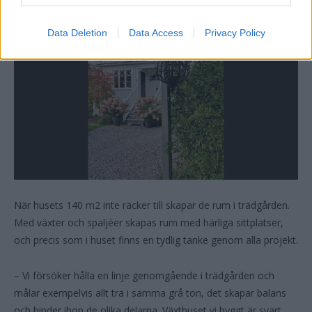
Data Deletion
Data Access
Privacy Policy
När husets 140 m2 inte räcker till skapar de rum i trädgården.
Med växter och spaljéer skapas rum med härliga sittplatser,
och precis som i huset finns en tydlig tanke genom alla projekt.
– Vi försöker hålla en linje genomgående i trädgården och
målar exempelvis allt trä i samma grå ton, det skapar balans
och binder ihop de olika delarna. Växthuset vi byggt är svart