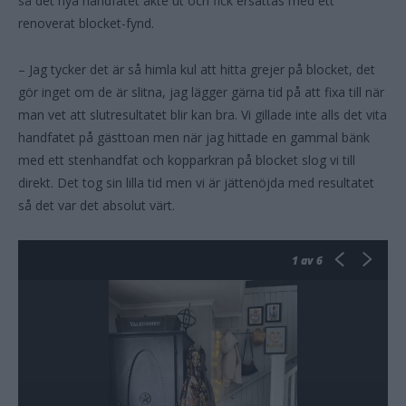
så det nya handfatet åkte ut och fick ersättas med ett
renoverat blocket-fynd.
– Jag tycker det är så himla kul att hitta grejer på blocket, det
gör inget om de är slitna, jag lägger gärna tid på att fixa till när
man vet att slutresultatet blir kan bra. Vi gillade inte alls det vita
handfatet på gästtoan men när jag hittade en gammal bänk
med ett stenhandfat och kopparkran på blocket slog vi till
direkt. Det tog sin lilla tid men vi är jättenöjda med resultatet
så det var det absolut värt.
1
av 6