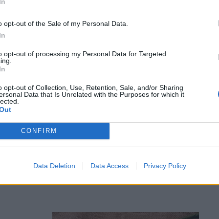
In
 god på hamburgare och mackor – en tumregel är att
använda dig av!
o opt-out of the Sale of my Personal Data.
In
to opt-out of processing my Personal Data for Targeted
ing.
In
o opt-out of Collection, Use, Retention, Sale, and/or Sharing
ersonal Data that Is Unrelated with the Purposes for which it
lected.
Out
CONFIRM
yxigare
atiska rätter!
Data Deletion
Data Access
Privacy Policy