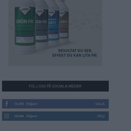
FÖLJ OSS PÅ SOCIALA MEDIER
15,650
Följare
GILLA
18,944
Följare
FÖLJ