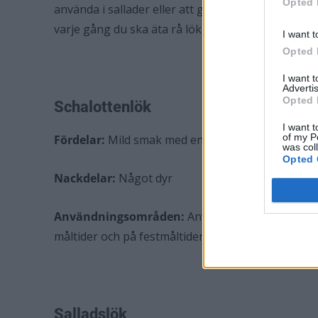
Opted 
använda i sallader eller att grilla! Den är också
varje gång du ska äta rå lök, är det denna du ska 
I want t
Opted 
I want 
Advertis
Opted 
Schalottenlök
I want t
of my P
Fördelar:
Mild smak med en hint av vitlök.
was col
Opted 
Nackdelar:
Något dyr
Användningsområden:
Använd som tillbehör i l
måltider och på festmåltider – eller skiva tunt i asi
Salladslök