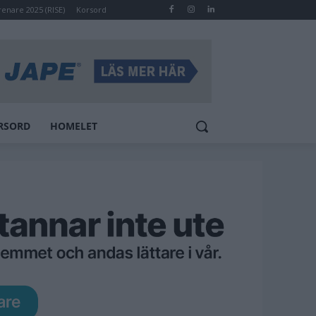
renare 2025 (RISE)
Korsord
RSORD
HOMELET