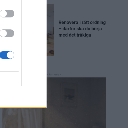
Renovera i rätt ordning
– därför ska du börja
med det tråkiga
- Annons -