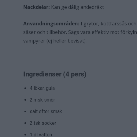
Nackdelar:
Kan ge dålig andedräkt
Användningsområden:
I grytor, köttfärssås och
såser och tillbehör. Sägs vara effektiv mot förky
vampyrer (ej heller bevisat).
Ingredienser (4 pers)
4
lökar, gula
2 msk
smör
salt efter smak
2 tsk
socker
1 dl
vatten