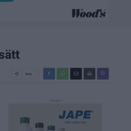
sätt
Dela
- Annons -