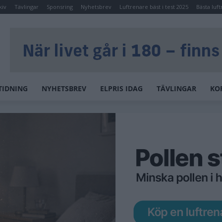
kiv
Tävlingar
Sponsring
Nyhetsbrev
Luftrenare bäst i test 2025
Bästa luft
TIDNING
NYHETSBREV
ELPRIS IDAG
TÄVLINGAR
KO