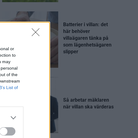
Batterier i villan: det
här behöver
villaägaren tänka på
som lägenhetsägaren
sonal or
slipper
ection to
ou may
 personal
out of the
 downstream
B’s List of
Så arbetar mäklaren
när villan ska värderas