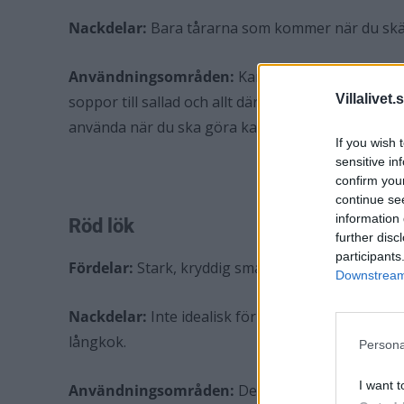
Nackdelar:
Bara tårarna som kommer när du sk
Användningsområden:
Kan användas till det me
Villalivet.
soppor till sallad och allt där emellan. Gul lök är b
använda när du ska göra karamelliserad lök efte
If you wish 
sensitive in
confirm you
continue se
information 
Röd lök
further disc
participants
Fördelar:
Stark, kryddig smak om du äter den rå.
Downstream 
Nackdelar:
Inte idealisk för karamellisering eller 
långkok.
Persona
I want t
Användningsområden:
Denna sort är fantastisk