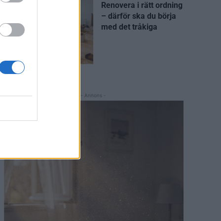
Renovera i rätt ordning
– därför ska du börja
med det tråkiga
- Annons -