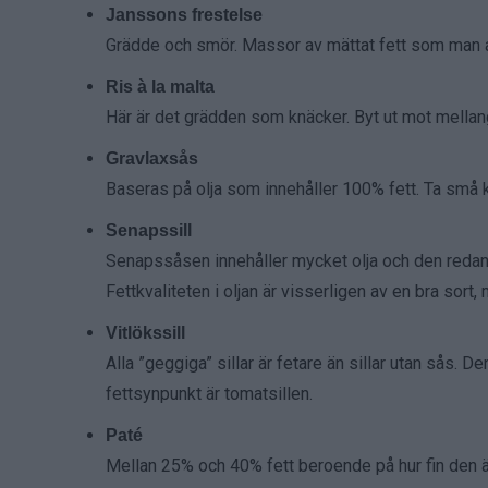
Janssons frestelse
Grädde och smör. Massor av mättat fett som man a
Ris à la malta
Här är det grädden som knäcker. Byt ut mot mellan
Gravlaxsås
Baseras på olja som innehåller 100% fett. Ta små k
Senapssill
Senapssåsen innehåller mycket olja och den redan feta
Fettkvaliteten i oljan är visserligen av en bra sort
Vitlökssill
Alla ”geggiga” sillar är fetare än sillar utan sås. 
fettsynpunkt är tomatsillen.
Paté
Mellan 25% och 40% fett beroende på hur fin den är