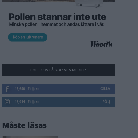
FÖLJ OSS PÅ SOCIALA MEDIER
15,650
Följare
GILLA
18,944
Följare
FÖLJ
Måste läsas