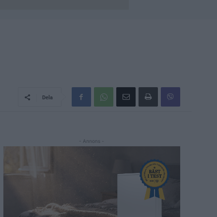
Dela
- Annons -