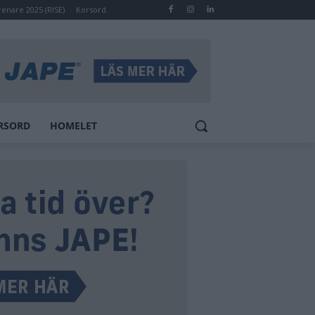
renare 2025 (RISE)
Korsord
RSORD
HOMELET