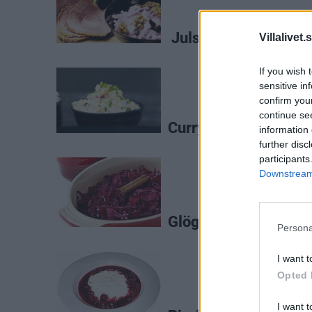
Julskinka på kalkon 
Villalivet.
If you wish 
sensitive in
confirm you
continue se
Currysill med smak a
information 
further disc
participants
Downstream 
Glöggkokt rödkål >>
Persona
I want t
Opted 
I want t