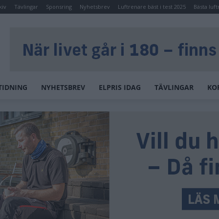
kiv
Tävlingar
Sponsring
Nyhetsbrev
Luftrenare bäst i test 2025
Bästa luft
TIDNING
NYHETSBREV
ELPRIS IDAG
TÄVLINGAR
KO