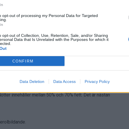
>
In
to opt-out of processing my Personal Data for Targeted
ing.
In
o opt-out of Collection, Use, Retention, Sale, and/or Sharing
ersonal Data that Is Unrelated with the Purposes for which it
v detta ifall du vill undvika det fetaste på
lected.
Out
å:
CONFIRM
ten en riktig fettbomb.
Data Deletion
Data Access
Privacy Policy
Nötter innehåller mellan 50% och 70% fett. Det är nästan
terolbildande.